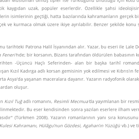
radan Müslüman olmuş tipler ise Türklüğünü unuttuğu için kötü ol
ik kaygıdan uzak, popüler eserlerdir. Özellikle şahsi ideolojis
etlerin isimlerinin geçtiği, hatta bazılarında kahramanların gerçek b
ek ve kurmaca olmak üzere ikiye ayrılabilir. Benzer şekilde konu 
nu tarihteki Patrona Halil İsyanından alır. Yazar, bu eseri ile Lale 
h Feneri'
nde; bir korsanın, Bizans tarafından öldürülen babasının kı
rihten -Üçüncü Haçlı Seferinden- alan bir başka tarihî roman
n Kızıl Kadırga adlı korsan gemisinin yok edilmesi ve Kıbrıs’ın feth
rta Asya'da yaşanan maceralara dayanır. Yazarın radyofonik olara
lardan oluşur.
lan
Kızıl Tuğ
adlı romanını,
Resimli Mecmua'
da yayımlanan bir resmi 
nmektedir. Bu eser kendisinden sonra yazılan eserlere ilham vermiş
asıdır" (Türkmen 2008). Yazarın romanlarının yanı sıra konusunu 
Kız Kulesi Kahramanı, Hülâgu’nun Gözdesi, Agahan’ın Yüzüğü
vb.) ve t