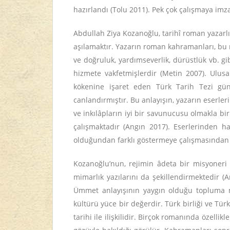
hazırlandı (Tolu 2011). Pek çok çalışmaya imz
Abdullah Ziya Kozanoğlu, tarihî roman yazarlığ
aşılamaktır. Yazarın roman kahramanları, bu ne
ve doğruluk, yardımseverlik, dürüstlük vb. gi
hizmete vakfetmişlerdir (Metin 2007). Ulus
kökenine işaret eden Türk Tarih Tezi gü
canlandırmıştır. Bu anlayışın, yazarın eserl
ve inkılâpların iyi bir savunucusu olmakla b
çalışmaktadır (Angın 2017). Eserlerinden h
olduğundan farklı göstermeye çalışmasından ö
Kozanoğlu’nun, rejimin âdeta bir misyoneri o
mimarlık yazılarını da şekillendirmektedir (
Ümmet anlayışının yaygın olduğu topluma mil
kültürü yüce bir değerdir. Türk birliği ve Tü
tarihi ile ilişkilidir. Birçok romanında özellikl