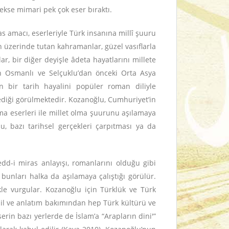
ekse mimari pek çok eser bıraktı.
as amacı, eserleriyle Türk insanına millî şuuru
in üzerinde tutan kahramanlar, güzel vasıflarla
r, bir diğer deyişle âdeta hayatlarını millete
in Osmanlı ve Selçuklu’dan önceki Orta Asya
bir tarih hayalini popüler roman diliyle
ediği görülmektedir. Kozanoğlu, Cumhuriyet’in
ma eserleri ile millet olma şuurunu aşılamaya
, bazı tarihsel gerçekleri çarpıtması ya da
edd-i miras anlayışı, romanlarını olduğu gibi
bunları halka da aşılamaya çalıştığı görülür.
kle vurgular. Kozanoğlu için Türklük ve Türk
 dil ve anlatım bakımından hep Türk kültürü ve
erin bazı yerlerde de İslam’a “Arapların dini'”