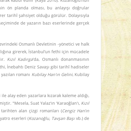
arak kabul edilir (Kaya 2010). Kozanoğlu’nun
inin ön planda olması, bu anlayışı doğrular
irer tarihî şahsiyet olduğu görülür. Dolayısıyla
seçiminde de yazarın bazı eserlerinde gerçek
Devrindeki Osmanlı Devletinin -yönetici ve halk
lığına girerek, İstanbul’un fethi için mücadele
dır.
Kızıl Kadırga
'da, Osmanlı donanmasının
i, İnebahtı Deniz Savaşı gibi tarihî hadiseler
k yazılan romanı
Kubilay Han'ın Gelini
, Kubilay
ile alay eden yazarlara kızarak kaleme aldığı,
tir. "Mesela, Suat Yalaz’ın 'Karaoğlan'ı,
Kızıl
tarihten alan çizgi romanları (
Cengiz Han’ın
iyatro eserleri (
Kozanoğlu, Tavşan Başı
vb.) de