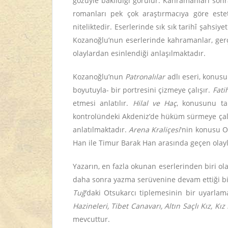
gözüyle bakıldığı görülür. Kahramanları son
romanları pek çok araştırmacıya göre estet
niteliktedir. Eserlerinde sık sık tarihî şahsiy
Kozanoğlu’nun eserlerinde kahramanlar, gerç
olaylardan esinlendiği anlaşılmaktadır.
Kozanoğlu’nun
Patronalılar
adlı eseri, konusu
boyutuyla- bir portresini çizmeye çalışır.
Fati
etmesi anlatılır.
Hilal ve Haç
, konusunu ta
kontrolündeki Akdeniz’de hüküm sürmeye çalışa
anlatılmaktadır.
Arena Kraliçesi
'nin konusu O
Han ile Timur Barak Han arasında geçen olay
Yazarın, en fazla okunan eserlerinden biri o
daha sonra yazma serüvenine devam ettiği bili
Tuğ
’daki Otsukarcı tiplemesinin bir uyarlam
Hazineleri, Tibet Canavarı, Altın Saçlı Kız, 
mevcuttur.