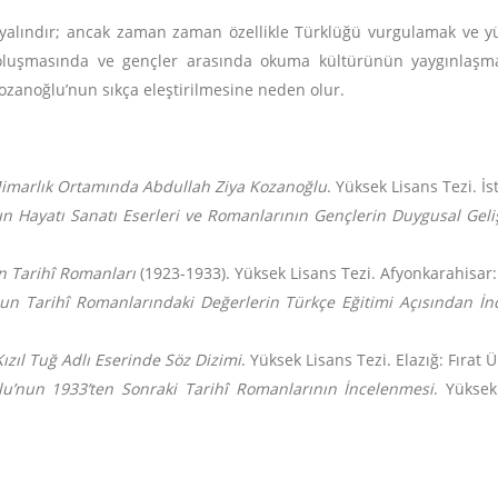
 yalındır; ancak zaman zaman özellikle Türklüğü vurgulamak ve yü
n oluşmasında ve gençler arasında okuma kültürünün yaygınlaşm
ozanoğlu’nun sıkça eleştirilmesine neden olur.
marlık Ortamında Abdullah Ziya Kozanoğlu
. Yüksek Lisans Tezi. İs
n Hayatı Sanatı Eserleri ve Romanlarının Gençlerin Duygusal Geliş
n Tarihî Romanları
(1923-1933). Yüksek Lisans Tezi. Afyonkarahisar:
un Tarihî Romanlarındaki Değerlerin Türkçe Eğitimi Açısından İn
zıl Tuğ Adlı Eserinde Söz Dizimi
. Yüksek Lisans Tezi. Elazığ: Fırat Ü
u’nun 1933’ten Sonraki Tarihî Romanlarının İncelenmesi
. Yüksek