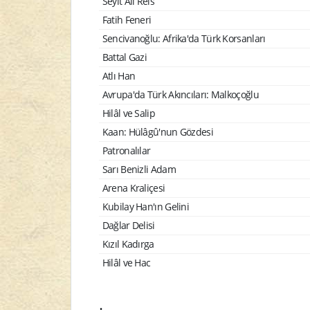
Seyit Ali Reis
Fatih Feneri
Sencivanoğlu: Afrika'da Türk Korsanları
Battal Gazi
Atlı Han
Avrupa'da Türk Akıncıları: Malkoçoğlu
Hilâl ve Salip
Kaan: Hülâgû'nun Gözdesi
Patronalılar
Sarı Benizli Adam
Arena Kraliçesi
Kubilay Han'ın Gelini
Dağlar Delisi
Kızıl Kadırga
Hilâl ve Hac