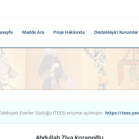
asayfa
Madde Ara
Proje Hakkında
Destekleyici Kurumlar
Edebiyatı Eserler Sözlüğü (TEES) erişime açılmıştır.
https://tees.yes
Abdullah Ziya Kozanoğlu