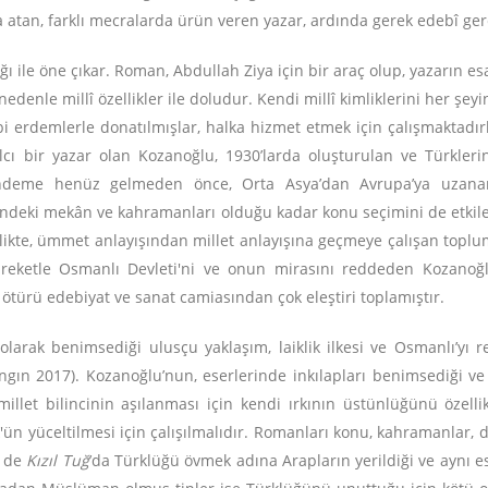
a atan, farklı mecralarda ürün veren yazar, ardında gerek edebî ger
ı ile öne çıkar. Roman, Abdullah Ziya için bir araç olup, yazarın es
denle millî özellikler ile doludur. Kendi millî kimliklerini her şey
bi erdemlerle donatılmışlar, halka hizmet etmek için çalışmaktadırla
alcı bir yazar olan Kozanoğlu, 1930’larda oluşturulan ve Türkler
ndeme henüz gelmeden önce, Orta Asya’dan Avrupa’ya uzanan 
erindeki mekân ve kahramanları olduğu kadar konu seçimini de etkil
irlikte, ümmet anlayışından millet anlayışına geçmeye çalışan toplu
areketle Osmanlı Devleti'ni ve onun mirasını reddeden Kozanoğlu
türü edebiyat ve sanat camiasından çok eleştiri toplamıştır.
larak benimsediği ulusçu yaklaşım, laiklik ilkesi ve Osmanlı’yı r
Angın 2017). Kozanoğlu’nun, eserlerinde inkılapları benimsediği ve 
let bilincinin aşılanması için kendi ırkının üstünlüğünü özelli
rk'ün yüceltilmesi için çalışılmalıdır. Romanları konu, kahramanlar,
e de
Kızıl Tuğ
’da Türklüğü övmek adına Arapların yerildiği ve aynı es