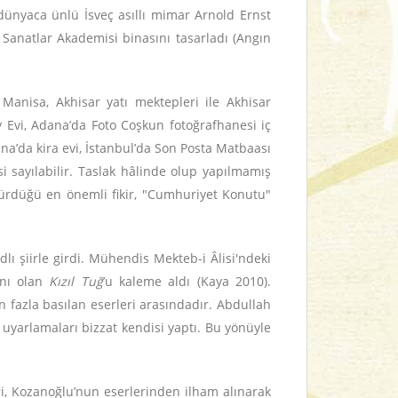
dünyaca ünlü İsveç asıllı mimar Arnold Ernst
l Sanatlar Akademisi binasını tasarladı (Angın
Manisa, Akhisar yatı mektepleri ile Akhisar
y Evi, Adana’da Foto Coşkun fotoğrafhanesi iç
na’da kira evi, İstanbul’da Son Posta Matbaası
i sayılabilir. Taslak hâlinde olup yapılmamış
sürdüğü en önemli fikir, "Cumhuriyet Konutu"
lı şiirle girdi. Mühendis Mekteb-i Âlisi'ndeki
anı olan
Kızıl Tuğ
’u kaleme aldı (Kaya 2010).
 fazla basılan eserleri arasındadır. Abdullah
 uyarlamaları bizzat kendisi yaptı. Bu yönüyle
ri, Kozanoğlu’nun eserlerinden ilham alınarak