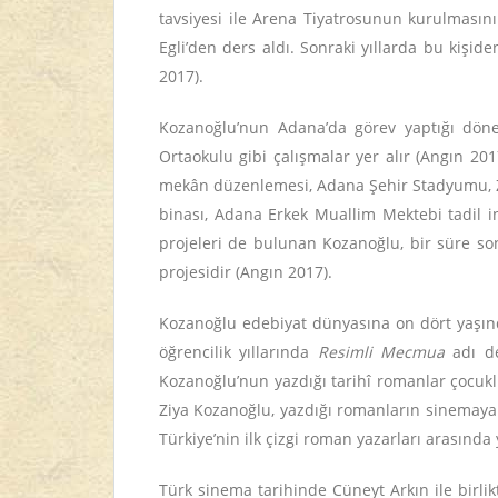
tavsiyesi ile Arena Tiyatrosunun kurulmasın
Egli’den ders aldı. Sonraki yıllarda bu kişid
2017).
Kozanoğlu’nun Adana’da görev yaptığı dönem
Ortaokulu gibi çalışmalar yer alır (Angın 20
mekân düzenlemesi, Adana Şehir Stadyumu, Zira
binası, Adana Erkek Muallim Mektebi tadil in
projeleri de bulunan Kozanoğlu, bir süre so
projesidir (Angın 2017).
Kozanoğlu edebiyat dünyasına on dört yaşı
öğrencilik yıllarında
Resimli Mecmua
adı de
Kozanoğlu’nun yazdığı tarihî romanlar çocukl
Ziya Kozanoğlu, yazdığı romanların sinemaya v
Türkiye’nin ilk çizgi roman yazarları arasında 
Türk sinema tarihinde Cüneyt Arkın ile birli