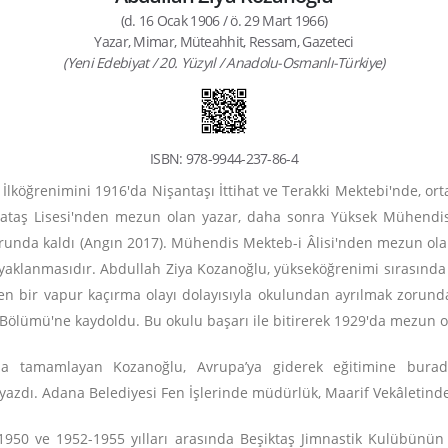
(d. 16 Ocak 1906 / ö. 29 Mart 1966)
Yazar, Mimar, Müteahhit, Ressam, Gazeteci
(Yeni Edebiyat / 20. Yüzyıl / Anadolu-Osmanlı-Türkiye)
ISBN: 978-9944-237-86-4
 İlköğrenimini 1916'da Nişantaşı İttihat ve Terakki Mektebi'nde, o
taş Lisesi'nden mezun olan yazar, daha sonra Yüksek Mühendis 
nda kaldı (Angın 2017). Mühendis Mekteb-i Âlisi'nden mezun ol
klanmasıdır. Abdullah Ziya Kozanoğlu, yükseköğrenimi sırasında yü
en bir vapur kaçırma olayı dolayısıyla okulundan ayrılmak zorund
Bölümü'ne kaydoldu. Bu okulu başarı ile bitirerek 1929'da mezun o
yla tamamlayan Kozanoğlu, Avrupa’ya giderek eğitimine bura
r yazdı. Adana Belediyesi Fen İşlerinde müdürlük, Maarif Vekâletinde
-1950 ve 1952-1955 yılları arasında Beşiktaş Jimnastik Kulübünün 