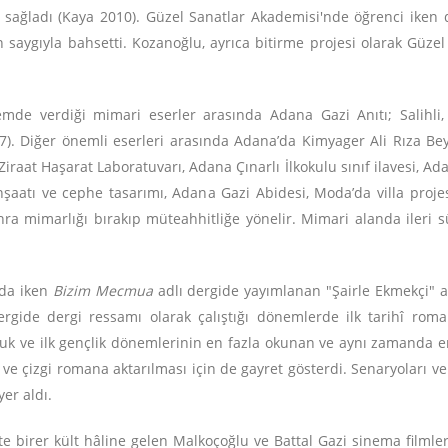
ı sağladı (Kaya 2010). Güzel Sanatlar Akademisi'nde öğrenci iken 
en saygıyla bahsetti. Kozanoğlu, ayrıca bitirme projesi olarak Güze
de verdiği mimari eserler arasında Adana Gazi Anıtı; Salihli, 
17). Diğer önemli eserleri arasında Adana’da Kimyager Ali Rıza Be
at Haşarat Laboratuvarı, Adana Çınarlı İlkokulu sınıf ilavesi, Ada
şaatı ve cephe tasarımı, Adana Gazi Abidesi, Moda’da villa projes
nra mimarlığı bırakıp müteahhitliğe yönelir. Mimari alanda ileri 
nda iken
Bizim Mecmua
adlı dergide yayımlanan "Şairle Ekmekçi" ad
rgide dergi ressamı olarak çalıştığı dönemlerde ilk tarihî rom
uk ve ilk gençlik dönemlerinin en fazla okunan ve aynı zamanda en
e çizgi romana aktarılması için de gayret gösterdi. Senaryoları ve
yer aldı.
kte birer kült hâline gelen Malkoçoğlu ve Battal Gazi sinema filmle