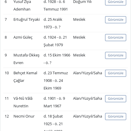
6
Yusuf Ziya
d. 1928 - ö. 6
Doğum Yılı
Görüntüle
Ademhan
Temmuz 1991
7
Ertuğrul Tiryaki
d. 25 Aralık
Meslek
Görüntüle
1973 - ö. ?
8
Azmi Güleç
d. 1924 - ö. 21
Meslek
Görüntüle
Şubat 1979
9
Mustafa Ökkeş
d. 15 Ekim 1966
Meslek
Görüntüle
Evren
- ö. ?
10
Behçet Kemal
d. 23 Temmuz
Alan/Yüzyıl/Saha
Görüntüle
Çağlar
1908 - ö. 24
Ekim 1969
11
Vâ-Nû Vâlâ
d. 1901 - ö. 9
Alan/Yüzyıl/Saha
Görüntüle
Nurettin
Mart 1967
12
Necmi Onur
d. 18 Şubat
Alan/Yüzyıl/Saha
Görüntüle
1925 - ö. 21