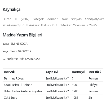
Kaynakça
Duran, H. (2007). "Ateşok, Adnan".
Türk Dünyası Edebiyatçıları
Ansiklopedisi
. C. II. Ankara: Atatürk Kültür Merkezi Yayınları. s. 24-25.
Madde Yazım Bilgileri
Yazar: EMİNE KOCA
Yayın Tarihi: 09.09.2019
Güncelleme Tarihi: 25.10.2020
Eser Adı
Yayın evi
Basım yılı
Eser türü
Temmuz Rüyası
Erol Matbaacılık / ?
?
Roman
Kiralık Daire; Eli Belinde
Erol Matbaacılık / ?
1980
Hikâye
Hıltan Tarlası; Akdeniz Rüyaları
Erol Matbaacılık / ?
1980
Roman
Çakıt Suyu
Erol Matbaacılık / ?
1981
Şiir