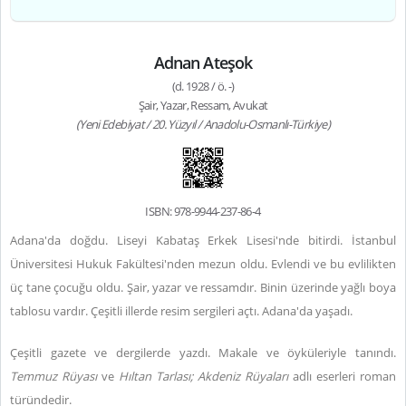
Adnan Ateşok
(d. 1928 / ö. -)
Şair, Yazar, Ressam, Avukat
(Yeni Edebiyat / 20. Yüzyıl / Anadolu-Osmanlı-Türkiye)
ISBN: 978-9944-237-86-4
Adana'da doğdu. Liseyi Kabataş Erkek Lisesi'nde bitirdi. İstanbul
Üniversitesi Hukuk Fakültesi'nden mezun oldu. Evlendi ve bu evlilikten
üç tane çocuğu oldu. Şair, yazar ve ressamdır. Binin üzerinde yağlı boya
tablosu vardır. Çeşitli illerde resim sergileri açtı. Adana'da yaşadı.
Çeşitli gazete ve dergilerde yazdı. Makale ve öyküleriyle tanındı.
Temmuz Rüyası
ve
Hıltan Tarlası; Akdeniz Rüyaları
adlı eserleri roman
türündedir.