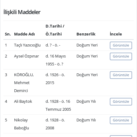
İlişkili Maddeler
D.Tarihi /
Sn.
Madde Adı
Ö.Tarihi
Benzerlik
İncele
1
Taçlı Yazıcıoğlu
d. ? - ö. -
Doğum Yeri
Görüntüle
2
Aysel Özpınar
d. 16 Mayıs
Doğum Yeri
Görüntüle
1955 - ö. ?
3
KÖROĞLU,
d. 1926 - ö.
Doğum Yeri
Görüntüle
Mehmet
2015
Demirci
4
Ali Baytok
d. 1928 - ö. 16
Doğum Yılı
Görüntüle
Temmuz 2005
5
Nikolay
d. 1928 - ö.
Doğum Yılı
Görüntüle
Baboğlu
2008