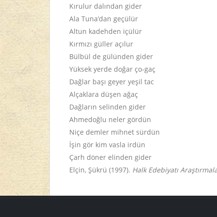
Kırulur dalından gider
Ala Tuna’dan geçülür
Altun kadehden içülür
Kırmızı güller açılur
Bülbül de gülünden gider
Yüksek yerde doğar ço-gaç
Dağlar başı geyer yeşil tac
Alçaklara düşen ağaç
Dağların selinden gider
Ahmedoğlu neler gördün
Niçe demler mihnet sürdün
İşin gör kim vasla irdün
Çarh döner elinden gider
Elçin, Şükrü (1997).
Halk Edebiyatı Araştırmalar