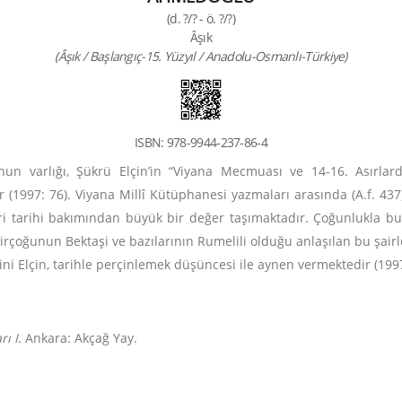
(d. ?/? - ö. ?/?)
Âşık
(Âşık / Başlangıç-15. Yüzyıl / Anadolu-Osmanlı-Türkiye)
ISBN: 978-9944-237-86-4
n varlığı, Şükrü Elçin’in “Viyana Mecmuası ve 14-16. Asırlard
 (1997: 76). Viyana Millî Kütüphanesi yazmaları arasında (A.f. 437
ri tarihi bakımından büyük bir değer taşımaktadır. Çoğunlukla bu
birçoğunun Bektaşi ve bazılarının Rumelili olduğu anlaşılan bu şair
ini Elçin, tarihle perçinlemek düşüncesi ile aynen vermektedir (199
ı I.
Ankara: Akçağ Yay.