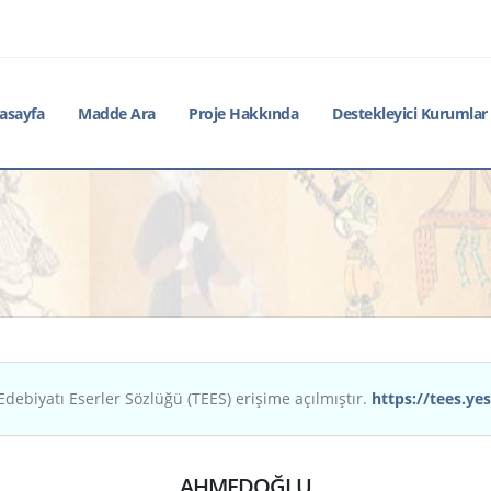
asayfa
Madde Ara
Proje Hakkında
Destekleyici Kurumlar
Edebiyatı Eserler Sözlüğü (TEES) erişime açılmıştır.
https://tees.yes
AHMEDOĞLU