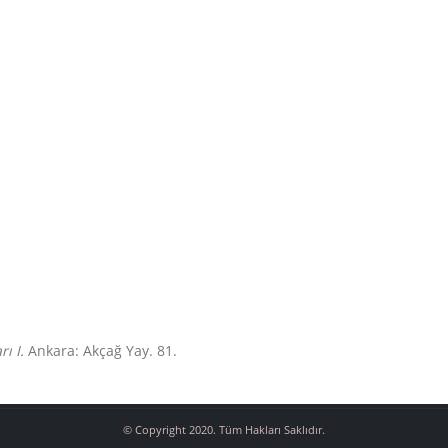
ı I.
Ankara: Akçağ Yay. 81.
© Copyright 2020. Tüm Hakları Saklıdır.