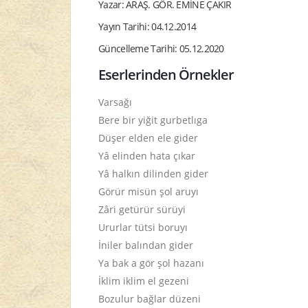
Yazar: ARAŞ. GÖR. EMİNE ÇAKIR
Yayın Tarihi: 04.12.2014
Güncelleme Tarihi: 05.12.2020
Eserlerinden Örnekler
Varsağı
Bere bir yiğit gurbetlıga
Düşer elden ele gider
Yâ elinden hata çıkar
Yâ halkın dilinden gider
Görür misün şol aruyı
Zâri getürür sürüyi
Ururlar tütsi boruyı
İniler balından gider
Ya bak a gör şol hazanı
İklim iklim el gezeni
Bozulur bağlar düzeni