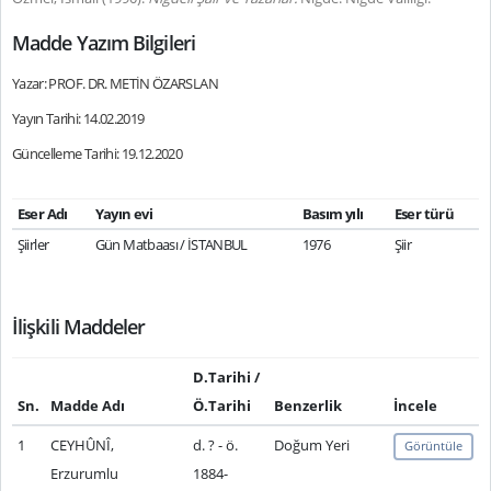
Madde Yazım Bilgileri
Yazar: PROF. DR. METİN ÖZARSLAN
Yayın Tarihi: 14.02.2019
Güncelleme Tarihi: 19.12.2020
Eser Adı
Yayın evi
Basım yılı
Eser türü
Şiirler
Gün Matbaası / İSTANBUL
1976
Şiir
İlişkili Maddeler
D.Tarihi /
Sn.
Madde Adı
Ö.Tarihi
Benzerlik
İncele
1
CEYHÛNÎ,
d. ? - ö.
Doğum Yeri
Görüntüle
Erzurumlu
1884-