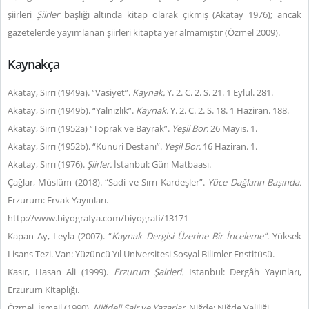
şiirleri
Şiirler
başlığı altında kitap olarak çıkmış (Akatay 1976); ancak
gazetelerde yayımlanan şiirleri kitapta yer almamıştır (Özmel 2009).
Kaynakça
Akatay, Sırrı (1949a). “Vasiyet”.
Kaynak.
Y. 2. C. 2. S. 21. 1 Eylül. 281.
Akatay, Sırrı (1949b). “Yalnızlık”.
Kaynak.
Y. 2. C. 2. S. 18. 1 Haziran. 188.
Akatay, Sırrı (1952a) “Toprak ve Bayrak”.
Yeşil Bor.
26 Mayıs. 1.
Akatay, Sırrı (1952b). “Kunuri Destanı”.
Yeşil Bor.
16 Haziran. 1.
Akatay, Sırrı (1976).
Şiirler.
İstanbul: Gün Matbaası.
Çağlar, Müslüm (2018). “Sadi ve Sırrı Kardeşler”.
Yüce Dağların Başında.
Erzurum: Ervak Yayınları.
http://www.biyografya.com/biyografi/13171
Kapan Ay, Leyla (2007). “
Kaynak Dergisi Üzerine Bir İnceleme”.
Yüksek
Lisans Tezi. Van: Yüzüncü Yıl Üniversitesi Sosyal Bilimler Enstitüsü.
Kasır, Hasan Ali (1999).
Erzurum Şairleri.
İstanbul: Dergâh Yayınları,
Erzurum Kitaplığı.
Özmel, İsmail (1990).
Niğdeli Şair ve Yazarlar.
Niğde: Niğde Valiliği.