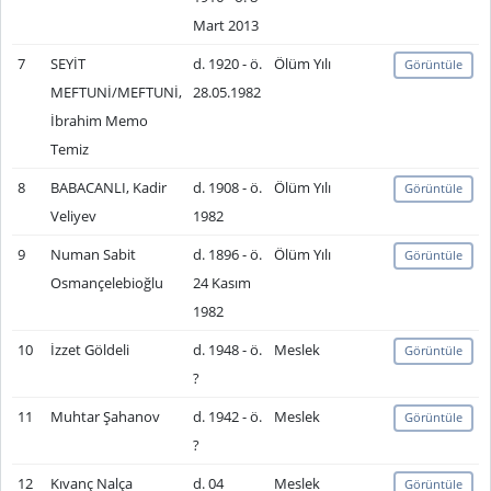
Mart 2013
7
SEYİT
d. 1920 - ö.
Ölüm Yılı
Görüntüle
MEFTUNİ/MEFTUNİ,
28.05.1982
İbrahim Memo
Temiz
8
BABACANLI, Kadir
d. 1908 - ö.
Ölüm Yılı
Görüntüle
Veliyev
1982
9
Numan Sabit
d. 1896 - ö.
Ölüm Yılı
Görüntüle
Osmançelebioğlu
24 Kasım
1982
10
İzzet Göldeli
d. 1948 - ö.
Meslek
Görüntüle
?
11
Muhtar Şahanov
d. 1942 - ö.
Meslek
Görüntüle
?
12
Kıvanç Nalça
d. 04
Meslek
Görüntüle