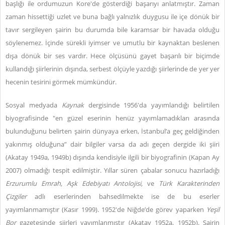
başlığı ile ordumuzun Kore'de gösterdiği başarıyı anlatmıştır. Zaman
zaman hissettiği uzlet ve buna bağlı yalnızlık duygusu ile içe dönük bir
tavır sergileyen şairin bu durumda bile karamsar bir havada olduğu
söylenemez. İçinde sürekli iyimser ve umutlu bir kaynaktan beslenen
dışa dönük bir ses vardır. Hece ölçüsünü gayet başarılı bir biçimde
kullandığı şiirlerinin dışında, serbest ölçüyle yazdığı şiirlerinde de yer yer
hecenin tesirini görmek mümkündür.
Sosyal medyada
Kaynak
dergisinde 1956'da yayımlandığı belirtilen
biyografisinde "en güzel eserinin henüz yayımlamadıkları arasında
bulunduğunu belirten şairin dünyaya erken, İstanbul’a geç geldiğinden
yakınmış olduğuna” dair bilgiler varsa da adı geçen dergide iki şiiri
(Akatay 1949a, 1949b) dışında kendisiyle ilgili bir biyografinin (Kapan Ay
2007) olmadığı tespit edilmiştir. Yıllar süren çabalar sonucu hazırladığı
Erzurumlu Emrah, Aşk Edebiyatı Antolojisi,
ve
Türk Karakterinden
Çizgiler
adlı eserlerinden bahsedilmekte ise de bu eserler
yayımlanmamıştır (Kasır 1999). 1952'de Niğde’de görev yaparken
Yeşil
Bor
gazetesinde şiirleri yayımlanmıştır (Akatay 1952a, 1952b). Şairin