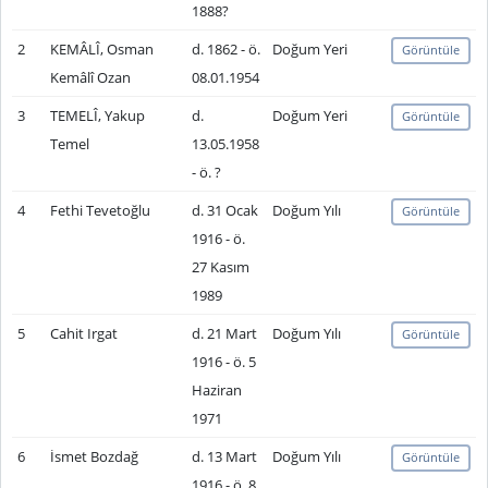
1888?
2
KEMÂLÎ, Osman
d. 1862 - ö.
Doğum Yeri
Görüntüle
Kemâlî Ozan
08.01.1954
3
TEMELÎ, Yakup
d.
Doğum Yeri
Görüntüle
Temel
13.05.1958
- ö. ?
4
Fethi Tevetoğlu
d. 31 Ocak
Doğum Yılı
Görüntüle
1916 - ö.
27 Kasım
1989
5
Cahit Irgat
d. 21 Mart
Doğum Yılı
Görüntüle
1916 - ö. 5
Haziran
1971
6
İsmet Bozdağ
d. 13 Mart
Doğum Yılı
Görüntüle
1916 - ö. 8