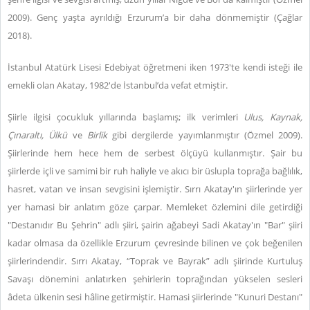
2009). Genç yaşta ayrıldığı Erzurum’a bir daha dönmemiştir (Çağlar
2018).
İstanbul Atatürk Lisesi Edebiyat öğretmeni iken 1973'te kendi isteği ile
emekli olan Akatay, 1982'de İstanbul’da vefat etmiştir.
Şiirle ilgisi çocukluk yıllarında başlamış; ilk verimleri
Ulus, Kaynak,
Çınaraltı, Ülkü
ve
Birlik
gibi dergilerde yayımlanmıştır (Özmel 2009).
Şiirlerinde hem hece hem de serbest ölçüyü kullanmıştır. Şair bu
şiirlerde içli ve samimi bir ruh haliyle ve akıcı bir üslupla toprağa bağlılık,
hasret, vatan ve insan sevgisini işlemiştir. Sırrı Akatay'ın şiirlerinde yer
yer hamasi bir anlatım göze çarpar. Memleket özlemini dile getirdiği
"Destanıdır Bu Şehrin" adlı şiiri, şairin ağabeyi Sadi Akatay'ın "Bar" şiiri
kadar olmasa da özellikle Erzurum çevresinde bilinen ve çok beğenilen
şiirlerindendir. Sırrı Akatay, “Toprak ve Bayrak” adlı şiirinde Kurtuluş
Savaşı dönemini anlatırken şehirlerin toprağından yükselen sesleri
âdeta ülkenin sesi hâline getirmiştir. Hamasi şiirlerinde "Kunuri Destanı"