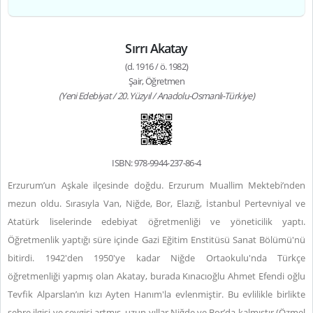
Sırrı Akatay
(d. 1916 / ö. 1982)
Şair, Öğretmen
(Yeni Edebiyat / 20. Yüzyıl / Anadolu-Osmanlı-Türkiye)
ISBN: 978-9944-237-86-4
Erzurum’un Aşkale ilçesinde doğdu. Erzurum Muallim Mektebi’nden
mezun oldu. Sırasıyla Van, Niğde, Bor, Elazığ, İstanbul Pertevniyal ve
Atatürk liselerinde edebiyat öğretmenliği ve yöneticilik yaptı.
Öğretmenlik yaptığı süre içinde Gazi Eğitim Enstitüsü Sanat Bölümü'nü
bitirdi. 1942'den 1950'ye kadar Niğde Ortaokulu'nda Türkçe
öğretmenliği yapmış olan Akatay, burada Kınacıoğlu Ahmet Efendi oğlu
Tevfik Alparslan’ın kızı Ayten Hanım'la evlenmiştir. Bu evlilikle birlikte
şehre ilgisi ve sevgisi artmış, uzun yıllar Niğde ve Bor’da kalmıştır (Özmel