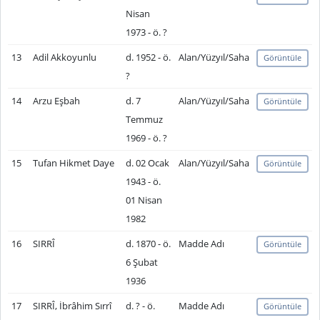
Nisan
1973 - ö. ?
13
Adil Akkoyunlu
d. 1952 - ö.
Alan/Yüzyıl/Saha
Görüntüle
?
14
Arzu Eşbah
d. 7
Alan/Yüzyıl/Saha
Görüntüle
Temmuz
1969 - ö. ?
15
Tufan Hikmet Daye
d. 02 Ocak
Alan/Yüzyıl/Saha
Görüntüle
1943 - ö.
01 Nisan
1982
16
SIRRÎ
d. 1870 - ö.
Madde Adı
Görüntüle
6 Şubat
1936
17
SIRRÎ, İbrâhim Sırrî
d. ? - ö.
Madde Adı
Görüntüle