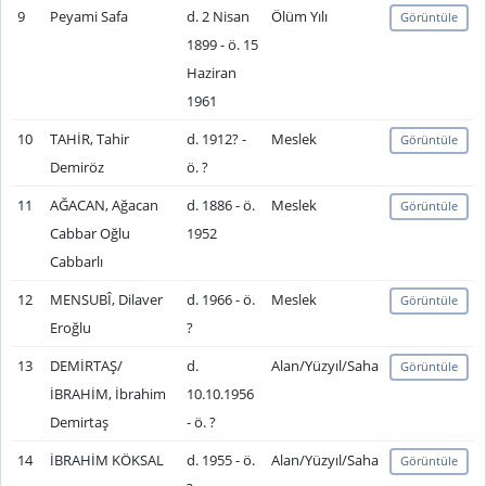
9
Peyami Safa
d. 2 Nisan
Ölüm Yılı
Görüntüle
1899 - ö. 15
Haziran
1961
10
TAHİR, Tahir
d. 1912? -
Meslek
Görüntüle
Demiröz
ö. ?
11
AĞACAN, Ağacan
d. 1886 - ö.
Meslek
Görüntüle
Cabbar Oğlu
1952
Cabbarlı
12
MENSUBÎ, Dilaver
d. 1966 - ö.
Meslek
Görüntüle
Eroğlu
?
13
DEMİRTAŞ/
d.
Alan/Yüzyıl/Saha
Görüntüle
İBRAHİM, İbrahim
10.10.1956
Demirtaş
- ö. ?
14
İBRAHİM KÖKSAL
d. 1955 - ö.
Alan/Yüzyıl/Saha
Görüntüle