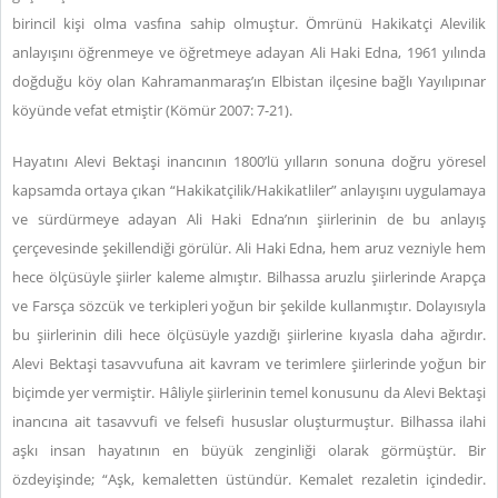
birincil kişi olma vasfına sahip olmuştur. Ömrünü Hakikatçi Alevilik
anlayışını öğrenmeye ve öğretmeye adayan Ali Haki Edna, 1961 yılında
doğduğu köy olan Kahramanmaraş’ın Elbistan ilçesine bağlı Yayılıpınar
köyünde vefat etmiştir (Kömür 2007: 7-21).
Hayatını Alevi Bektaşi inancının 1800’lü yılların sonuna doğru yöresel
kapsamda ortaya çıkan “Hakikatçilik/Hakikatliler” anlayışını uygulamaya
ve sürdürmeye adayan Ali Haki Edna’nın şiirlerinin de bu anlayış
çerçevesinde şekillendiği görülür. Ali Haki Edna, hem aruz vezniyle hem
hece ölçüsüyle şiirler kaleme almıştır. Bilhassa aruzlu şiirlerinde Arapça
ve Farsça sözcük ve terkipleri yoğun bir şekilde kullanmıştır. Dolayısıyla
bu şiirlerinin dili hece ölçüsüyle yazdığı şiirlerine kıyasla daha ağırdır.
Alevi Bektaşi tasavvufuna ait kavram ve terimlere şiirlerinde yoğun bir
biçimde yer vermiştir. Hâliyle şiirlerinin temel konusunu da Alevi Bektaşi
inancına ait tasavvufi ve felsefi hususlar oluşturmuştur. Bilhassa ilahi
aşkı insan hayatının en büyük zenginliği olarak görmüştür. Bir
özdeyişinde; “Aşk, kemaletten üstündür. Kemalet rezaletin içindedir.