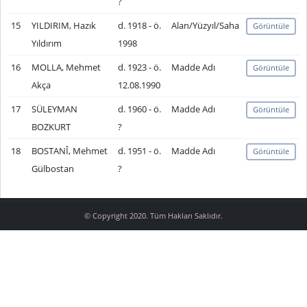
?
15
YILDIRIM, Hazık
d. 1918 - ö.
Alan/Yüzyıl/Saha
Görüntüle
Yıldırım
1998
16
MOLLA, Mehmet
d. 1923 - ö.
Madde Adı
Görüntüle
Akça
12.08.1990
17
SÜLEYMAN
d. 1960 - ö.
Madde Adı
Görüntüle
BOZKURT
?
18
BOSTANÎ, Mehmet
d. 1951 - ö.
Madde Adı
Görüntüle
Gülbostan
?
© Copyright 2020. Tüm Hakları Saklıdır.