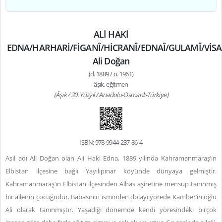
ALİ HAKİ
EDNA/HARHARİ/FİGANÎ/HİCRANÎ/EDNAÎ/GULAMÎ/VİSAL
Ali Doğan
(d. 1889 / ö. 1961)
âşık, eğitmen
(Âşık / 20. Yüzyıl / Anadolu-Osmanlı-Türkiye)
ISBN: 978-9944-237-86-4
Asıl adı Ali Doğan olan Ali Haki Edna, 1889 yılında Kahramanmaraş’ın
Elbistan ilçesine bağlı Yayılıpınar köyünde dünyaya gelmiştir.
Kahramanmaraş’ın Elbistan ilçesinden Alhas aşiretine mensup tanınmış
bir ailenin çocuğudur. Babasının isminden dolayı yörede Kamber’in oğlu
Ali olarak tanınmıştır. Yaşadığı dönemde kendi yöresindeki birçok