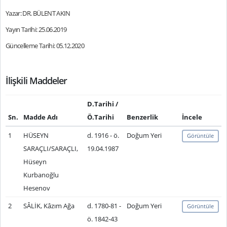
Yazar: DR. BÜLENT AKIN
Yayın Tarihi: 25.06.2019
Güncelleme Tarihi: 05.12.2020
İlişkili Maddeler
D.Tarihi /
Sn.
Madde Adı
Ö.Tarihi
Benzerlik
İncele
1
HÜSEYN
d. 1916 - ö.
Doğum Yeri
Görüntüle
SARAÇLI/SARAÇLI,
19.04.1987
Hüseyn
Kurbanoğlu
Hesenov
2
SÂLİK, Kâzım Ağa
d. 1780-81 -
Doğum Yeri
Görüntüle
ö. 1842-43