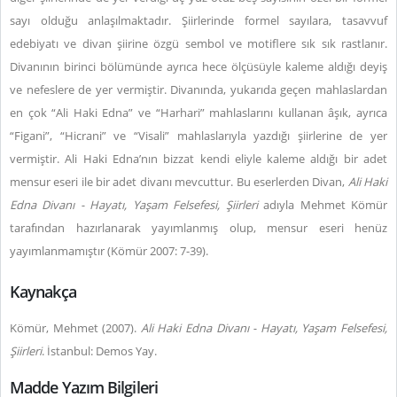
sayı olduğu anlaşılmaktadır. Şiirlerinde formel sayılara, tasavvuf
edebiyatı ve divan şiirine özgü sembol ve motiflere sık sık rastlanır.
Divanının birinci bölümünde ayrıca hece ölçüsüyle kaleme aldığı deyiş
ve nefeslere de yer vermiştir. Divanında, yukarıda geçen mahlaslardan
en çok “Ali Haki Edna” ve “Harhari” mahlaslarını kullanan âşık, ayrıca
“Figani”, “Hicrani” ve “Visali” mahlaslarıyla yazdığı şiirlerine de yer
vermiştir. Ali Haki Edna’nın bizzat kendi eliyle kaleme aldığı bir adet
mensur eseri ile bir adet divanı mevcuttur. Bu eserlerden Divan,
Ali Haki
Edna Divanı - Hayatı, Yaşam Felsefesi, Şiirleri
adıyla Mehmet Kömür
tarafından hazırlanarak yayımlanmış olup, mensur eseri henüz
yayımlanmamıştır (Kömür 2007: 7-39).
Kaynakça
Kömür, Mehmet (2007).
Ali Haki Edna Divanı - Hayatı, Yaşam Felsefesi,
Şiirleri
. İstanbul: Demos Yay.
Madde Yazım Bilgileri