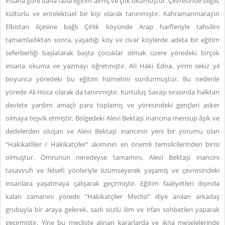
insana göre daha fazla eğitim almış ve çok okumuştur. Çevresinde bilgili,
kültürlü ve entelektüel bir kişi olarak tanınmıştır. Kahramanmaraş’ın
Elbistan ilçesine bağlı Çıtlık köyünde Arap harfleriyle tahsilini
tamamladıktan sonra, yaşadığı köy ve civar köylerde adeta bir eğitim
seferberliği başlatarak başta çocuklar olmak üzere yöredeki birçok
insana okuma ve yazmayı öğretmiştir. Ali Haki Edna, yirmi sekiz yıl
boyunca yöredeki bu eğitim hizmetini sürdürmüştür. Bu nedenle
yörede Ali Hoca olarak da tanınmıştır. Kurtuluş Savaşı sırasında halktan
devlete yardım amaçlı para toplamış ve yöresindeki gençleri asker
olmaya teşvik etmiştir. Bölgedeki Alevi Bektaşi inancına mensup âşık ve
dedelerden oluşan ve Alevi Bektaşi inancının yeni bir yorumu olan
“Hakikatliler / Hakikatçiler” akımının en önemli temsilcilerinden birisi
olmuştur. Ömrünün neredeyse tamamını, Alevi Bektaşi inancını
tasavvufi ve felsefi yönleriyle özümseyerek yaşamış ve çevresindeki
insanlara yaşatmaya çalışarak geçirmiştir. Eğitim faaliyetleri dışında
kalan zamanını yörede “Hakikatçiler Meclisi” diye anılan arkadaş
grubuyla bir araya gelerek, sazlı sözlü ilim ve irfan sohbetleri yaparak
geçirmiştir. Yine bu mecliste alınan kararlarda ve ikna meselelerinde