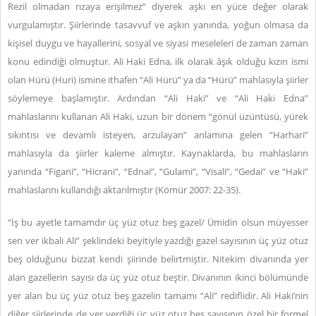
Rezil olmadan rızaya erişilmez” diyerek aşkı en yüce değer olarak
vurgulamıştır. Şiirlerinde tasavvuf ve aşkın yanında, yoğun olmasa da
kişisel duygu ve hayallerini, sosyal ve siyasi meseleleri de zaman zaman
konu edindiği olmuştur. Ali Haki Edna, ilk olarak âşık olduğu kızın ismi
olan Hürü (Huri) ismine ithafen “Ali Hürü” ya da “Hürü” mahlasıyla şiirler
söylemeye başlamıştır. Ardından “Ali Haki” ve “Ali Haki Edna”
mahlaslarını kullanan Ali Haki, uzun bir dönem “gönül üzüntüsü, yürek
sıkıntısı ve devamlı isteyen, arzulayan” anlamına gelen “Harhari”
mahlasıyla da şiirler kaleme almıştır. Kaynaklarda, bu mahlasların
yanında “Figani”, “Hicrani”, “Ednai”, “Gulami”, “Visali”, “Gedai” ve “Haki”
mahlaslarını kullandığı aktarılmıştır (Kömür 2007: 22-35).
“İş bu ayetle tamamdır üç yüz otuz beş gazel/ Ümidin olsun müyesser
sen ver ikbali Ali” şeklindeki beyitiyle yazdığı gazel sayısının üç yüz otuz
beş olduğunu bizzat kendi şiirinde belirtmiştir. Nitekim divanında yer
alan gazellerin sayısı da üç yüz otuz beştir. Divanının ikinci bölümünde
yer alan bu üç yüz otuz beş gazelin tamamı “Ali” rediflidir. Ali Haki’nin
diğer şiirlerinde de yer verdiği üç yüz otuz beş sayısının özel bir formel