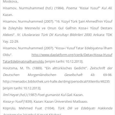
Moskova.,
Hisamov, Nurmuhammed (hzl.) (1984).
Poema
"Kıssai Yusuf" Kul Ali
.
Kazan.
Hisamov, Nurmuhammed (2007). “16. Yüzyıl Türk Şairi Ahmedî’nin Yûsuf
ile Züleyhâsı Mesnevîsi ve Onun Gul Galî’nin Kıssa-i Yûsuf Destanı
Alekesi”.
IV. Uluslararası Türk Dil Kurultayı Bildirileri 2000
. Ankara: TDK
Yay. 22-29.
Hisamov, Nurmuhammed (2007). “Kıssa-i Yusuf Tatar Edebiyatına İlham
Oldu”.
http://www.daplatform.org/Icerik/Detay/Kıssa-iYusuf
TatarEdebiyatınailhamoldu
[erişim tarihi: 10.12.2013].
Houtsma, M. Th. (1889). “Ein alttürkisches Gedicht”.
Zeitschrift der
Deutschen Morgenländischen Gesellschaft
43: 69-98.
http://menadoc.bibliothek.uni-halle.de/dmg/periodical/titleinfo/49235
[erişim tarihi: 10.12.2013].
İlmî Heyet (hzl.) (1987) Poet-gumanist Kul Gali
. Kazan.
Kıssa-yı Yusıf
(1839). Kazan: Kazan Üniversitesi Matbaası.
Köprülü, Mehmed Fuat (1934).
Türk Dili ve Edebiyatı Hakkında
Araştırmalar
. İstanbul: Kanaat Kitabevi.