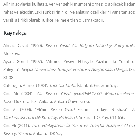
Alî’nin söyleyişi külfetsiz, yer yer sehl-i mümteni örneği olabilecek kadar
rahat ve akıcıdır. Eski Türk şiirinin dil ve anlatım özelliklerini yansıtan söz
varlığı ağırlıklı olarak Türkçe kelimelerden oluşmaktadır.
Kaynakça
Almaz, Cavat (1960).
Kıssa-i Yusuf Ali, Bulgaro-Tatarskiy Pamyatnik
.
Moskova.
Ayan, Gönül (1997). “Ahmed Yesevi Etkisiyle Yazılan İki Yûsuf u
Züleyhâ”.
Selçuk Üniversitesi Türkiyat Enstitüsü Araştırmaları Dergisi
(3):
31-38.
Caferoğlu, Ahmet (1984).
Türk Dili Tarihi
. İstanbul: Enderun Yay.
Cin, Ali (2004).
Ali, Kıssa-i Yûsuf (H.630/M.1233) Metin-İnceleme-
Dizin
. Doktora Tezi. Ankara: Ankara Üniversitesi.
Cin, Alî (2004). “Alî’nin
Kıssa-i Yûsuf
Eserinin Türkiye Nüshası”.
V.
Uluslararası Türk Dili Kurultayı Bildirileri I
. Ankara: TDK Yay. 611-656.
Cin, Ali (2011).
Türk Edebiyatının İlk Yûsuf ve Züleyhâ Hikâyesi: Alî’nin
Kıssa-yı Yûsuf’u
. Ankara: TDK Yay.