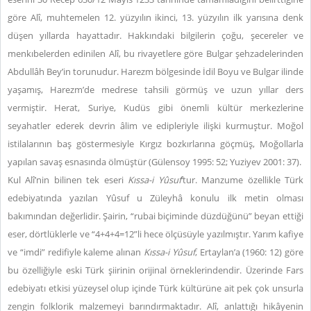
göre Alî, muhtemelen 12. yüzyılın ikinci, 13. yüzyılın ilk yarısına denk
düşen yıllarda hayattadır. Hakkındaki bilgilerin çoğu, şecereler ve
menkıbelerden edinilen Alî, bu rivayetlere göre Bulgar şehzadelerinden
Abdullâh Bey’in torunudur. Harezm bölgesinde İdil Boyu ve Bulgar ilinde
yaşamış, Harezm’de medrese tahsili görmüş ve uzun yıllar ders
vermiştir. Herat, Suriye, Kudüs gibi önemli kültür merkezlerine
seyahatler ederek devrin âlim ve edipleriyle ilişki kurmuştur. Moğol
istilalarının baş göstermesiyle Kırgız bozkırlarına göçmüş, Moğollarla
yapılan savaş esnasında ölmüştür (Gülensoy 1995: 52; Yuziyev 2001: 37).
Kul Alî’nin bilinen tek eseri
Kıssa-i Yûsuf
’tur. Manzume özellikle Türk
edebiyatında yazılan Yûsuf u Züleyhâ konulu ilk metin olması
bakımından değerlidir. Şairin, “rubai biçiminde düzdüğünü” beyan ettiği
eser, dörtlüklerle ve “4+4+4=12”li hece ölçüsüyle yazılmıştır. Yarım kafiye
ve “imdi” redifiyle kaleme alınan
Kıssa-i Yûsuf
, Ertaylan’a (1960: 12) göre
bu özelliğiyle eski Türk şiirinin orijinal örneklerindendir. Üzerinde Fars
edebiyatı etkisi yüzeysel olup içinde Türk kültürüne ait pek çok unsurla
zengin folklorik malzemeyi barındırmaktadır. Alî, anlattığı hikâyenin