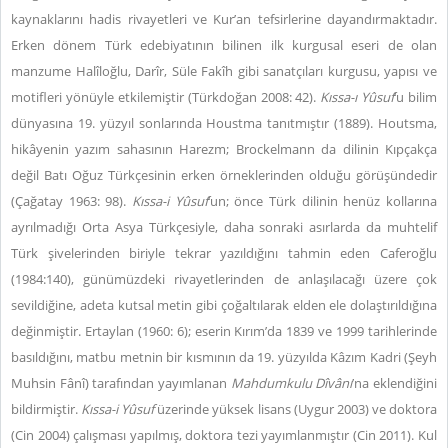
kaynaklarını hadis rivayetleri ve Kur’an tefsirlerine dayandırmaktadır.
Erken dönem Türk edebiyatının bilinen ilk kurgusal eseri de olan
manzume Halîloğlu, Darîr, Süle Fakîh gibi sanatçıları kurgusu, yapısı ve
motifleri yönüyle etkilemiştir (Türkdoğan 2008: 42).
Kıssa-ı Yûsuf
’u bilim
dünyasına 19. yüzyıl sonlarında Houstma tanıtmıştır (1889). Houtsma,
hikâyenin yazım sahasının Harezm; Brockelmann da dilinin Kıpçakça
değil Batı Oğuz Türkçesinin erken örneklerinden olduğu görüşündedir
(Çağatay 1963: 98).
Kıssa-i Yûsuf
’un; önce Türk dilinin henüz kollarına
ayrılmadığı Orta Asya Türkçesiyle, daha sonraki asırlarda da muhtelif
Türk şivelerinden biriyle tekrar yazıldığını tahmin eden Caferoğlu
(1984:140), günümüzdeki rivayetlerinden de anlaşılacağı üzere çok
sevildiğine, adeta kutsal metin gibi çoğaltılarak elden ele dolaştırıldığına
değinmiştir. Ertaylan (1960: 6); eserin Kırım’da 1839 ve 1999 tarihlerinde
basıldığını, matbu metnin bir kısmının da 19. yüzyılda Kâzım Kadri (Şeyh
Muhsin Fânî) tarafından yayımlanan
Mahdumkulu Dîvânı
’na eklendiğini
bildirmiştir.
Kıssa-i Yûsuf
üzerinde yüksek lisans (Uygur 2003) ve doktora
(Cin 2004) çalışması yapılmış, doktora tezi yayımlanmıştır (Cin 2011). Kul