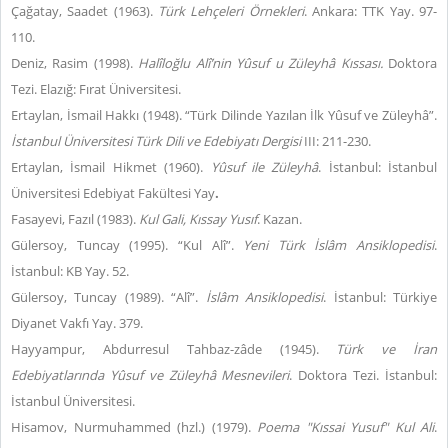
Çağatay, Saadet (1963).
Türk Lehçeleri Örnekleri
. Ankara: TTK Yay. 97-
110.
Deniz, Rasim (1998).
Halîloğlu Alî’nin Yûsuf u Züleyhâ Kıssası.
Doktora
Tezi. Elazığ: Fırat Üniversitesi.
Ertaylan, İsmail Hakkı (1948). “Türk Dilinde Yazılan İlk Yûsuf ve Züleyhâ”.
İstanbul Üniversitesi Türk Dili ve Edebiyatı Dergisi
III: 211-230.
Ertaylan, İsmail Hikmet (1960).
Yûsuf ile Züleyhâ
. İstanbul: İstanbul
Üniversitesi Edebiyat Fakültesi Yay
.
Fasayevi, Fazıl (1983).
Kul Gali, Kıssay Yusıf
. Kazan.
Gülersoy, Tuncay (1995). “Kul Alî”.
Yeni Türk İslâm Ansiklopedisi
.
İstanbul: KB Yay. 52.
Gülersoy, Tuncay (1989). “Alî”.
İslâm Ansiklopedisi
. İstanbul: Türkiye
Diyanet Vakfı Yay. 379.
Hayyampur, Abdurresul Tahbaz-zâde (1945).
Türk ve İran
Edebiyatlarında Yûsuf ve Züleyhâ Mesnevileri
. Doktora Tezi. İstanbul:
İstanbul Üniversitesi.
Hisamov, Nurmuhammed (hzl.) (1979).
Poema
"Kıssai Yusuf" Kul Ali
.