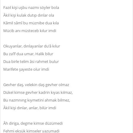
Fazıl kişi uşbu nazmı söyler bola
Âkil kişi kulak dutıp dınlar ola
Kâmil sâmî bu müznibe dua kıla
Mücib anı müsteceb kılur imdi
Okuyanlar, dınlayanlar du’â kılur
Bu za’îf dua umar, Halik bilur
Dua birle telim âsi rahmet bulur
Marifete şayeste olur imdi
Gevher daş, velekin daş gevher olmaz
Dükel kimse gevher kadrin kıyas kılmaz
,
Bu nazmnıng kıymetini ahmak bilmez
,
Âkil kişi dınlar, anlar, bilür imdi
Âh diriga, degme kimse düzümedi
Fehmi eksük kimseler yazumadi