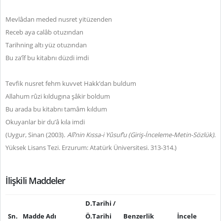
Mevlâdan meded nusret yitüzenden
Receb aya calâb otuzından
Tarihning altı yüz otuzından
Bu za’îf bu kitabnı düzdi imdi
Tevfik nusret fehm kuvvet Hakk’dan buldum
Allahum rûzi kıldugına şâkir boldum
Bu arada bu kitabnı tamâm kıldum
Okuyanlar bir du’â kıla imdi
(Uygur, Sinan (2003).
Alî’nin Kıssa-i Yûsuf’u (Giriş-İnceleme-Metin-Sözlük)
.
Yüksek Lisans Tezi. Erzurum: Atatürk Üniversitesi. 313-314.)
İlişkili Maddeler
D.Tarihi /
Sn.
Madde Adı
Ö.Tarihi
Benzerlik
İncele