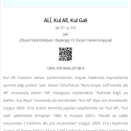
ALÎ, Kul Alî, Kul Gali
(d. ?/? - ö. ?/?)
şair
(Divan/Yazılı Edebiyat / Başlangıç-15. Yüzyıl / Harezm-Kıpçak)
ISBN: 978-9944-237-86-4
Kul Alî, Harezm sahası şairlerindendir. Hayatı hakkında kaynaklarda
ayrıntılı bilgi yoktur. Şair,
Kıssa-i Yûsuf
’unun “Bunı koşan za’îf bende adı
Alî” mısraında adının “Alî” olduğunu söylemekte; “Rahmet kılgıl, ya
Rahîm, Kul Aliya”
mısraında da kendinden “Kul Alî” diye söz etmektedir
(Uygur 2003: 313). Eserin Kırım’da yapılan neşirlerinde ise “Kul Alî”, “Kul
Gali” şeklindedir (Ertaylan 1960: 6; Yuziyev 2001). “Receb ay calâb
otuzundan / Tarihnin altı yüz otuzundan” (Uygur 2003: 314 ) beytinde
eserini 30 Recep 630/12 Mayıs 1233 tarihinde tamamladığını belirttiğine