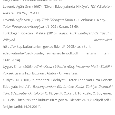
Levend, Agâh Sırrı (1967). “Divan Edebiyatında Hikâye”.
TDAY-Belleten
.
Ankara: TDK Yay. 71-117.
Levend, Agâh Sırrı (1988).
Türk Edebiyatı Tarihi
. C. 1. Ankara: TTK Yay.
Tatar Poeziyasi Antologiyası-I
(1992
).
Kazan. 58-69.
Türkdoğan Gökcan, Melike (2010).
Klasik Türk Edebiyatında Yûsuf u
Züleyhâ Mesnevileri
.
http://ekitap.kulturturizm.gov.tr/Eklenti/10695,klasik-turk-
edebiyatinda-Yûsuf-u-zuleyha-mesnevileripdf.pdf [erişim tarihi:
14.01.2014].
Uygur, Sinan (2003).
Alî’nin Kıssa-i Yûsuf’u (Giriş-İnceleme-Metin-Sözlük)
.
Yüksek Lisans Tezi. Erzurum: Atatürk Üniversitesi.
Yuziyev, Nil (2001). “Tatar Yazılı Edebiyatı - Tatar Edebiyatı Orta Dönem
Edebiyatı: Kul Ali”.
Başlangıcından Günümüze Kadar Türkiye Dışındaki
Türk Edebiyatları Antolojisi.
C. 18. çev. F. Özkan, İ. Türkoğlu, O. Söylemez,
H. Celal. http://ekitap.kulturturizm.gov.tr/Eklenti/12181,kulalipdf.pdf?0
[erişim tarihi: 14.01.2014].