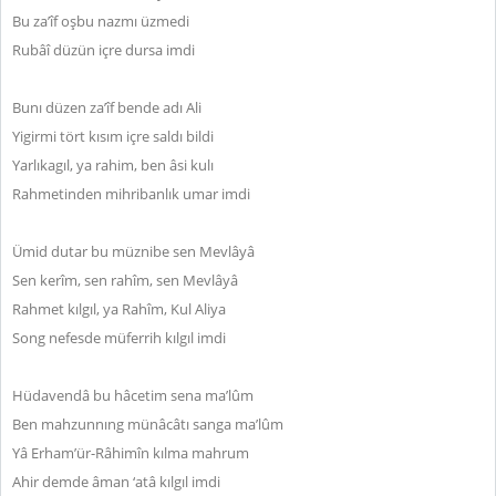
Bu za’îf oşbu nazmı üzmedi
Rubâî düzün içre dursa imdi
Bunı düzen za’îf bende adı Ali
Yigirmi tört kısım içre saldı bildi
Yarlıkagıl, ya rahim, ben âsi kulı
Rahmetinden mihribanlık umar imdi
Ümid dutar bu müznibe sen Mevlâyâ
Sen kerîm, sen rahîm, sen Mevlâyâ
Rahmet kılgıl, ya Rahîm, Kul Aliya
Song nefesde müferrih kılgıl imdi
Hüdavendâ bu hâcetim sena ma’lûm
Ben mahzunnıng münâcâtı sanga ma’lûm
Yâ Erham’ür-Râhimîn kılma mahrum
Ahir demde âman ‘atâ kılgıl imdi