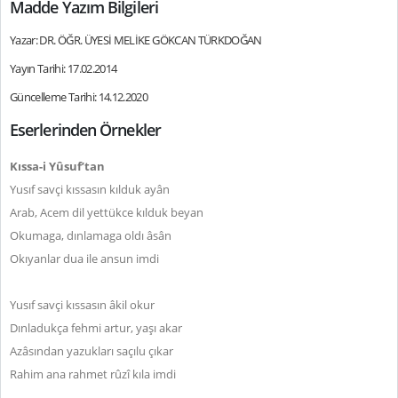
Madde Yazım Bilgileri
Yazar: DR. ÖĞR. ÜYESİ MELİKE GÖKCAN TÜRKDOĞAN
Yayın Tarihi: 17.02.2014
Güncelleme Tarihi: 14.12.2020
Eserlerinden Örnekler
Kıssa-i Yûsuf’tan
Yusıf savçi kıssasın kılduk ayân
Arab, Acem dil yettükce kılduk beyan
Okumaga, dınlamaga oldı âsân
Okıyanlar dua ile ansun imdi
Yusıf savçi kıssasın âkil okur
Dınladukça fehmi artur, yaşı akar
Azâsından yazukları saçılu çıkar
Rahim ana rahmet rûzî kıla imdi