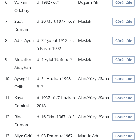
6
Volkan
d. 1982 - ö. ?
Doğum Yılı
Görüntüle
Odabaş
7
Suat
d. 29 Mart 1977 - ö. ?
Meslek
Görüntüle
Duman
8
Adile Ayda
d. 22 Şubat 1912 - ö.
Meslek
Görüntüle
5 Kasım 1992
9
Muzaffer
d. 4 Eylül 1956 - ö. ?
Meslek
Görüntüle
Abayhan
10
Ayşegül
d. 24 Haziran 1968 -
Alan/Yüzyıl/Saha
Görüntüle
Çelik
ö. ?
11
Kaya
d. 1937 - ö. 7 Haziran
Alan/Yüzyıl/Saha
Görüntüle
Demiral
2018
12
Binali
d. 16 Ekim 1967 - ö. ?
Alan/Yüzyıl/Saha
Görüntüle
Duman
13
Aliye Özlü
d. 03 Temmuz 1967 -
Madde Adı
Görüntüle