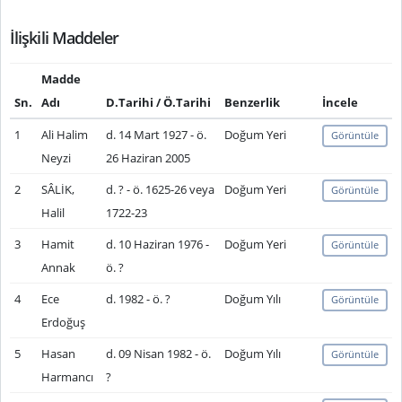
İlişkili Maddeler
Madde
Sn.
Adı
D.Tarihi / Ö.Tarihi
Benzerlik
İncele
1
Ali Halim
d. 14 Mart 1927 - ö.
Doğum Yeri
Görüntüle
Neyzi
26 Haziran 2005
2
SÂLİK,
d. ? - ö. 1625-26 veya
Doğum Yeri
Görüntüle
Halil
1722-23
3
Hamit
d. 10 Haziran 1976 -
Doğum Yeri
Görüntüle
Annak
ö. ?
4
Ece
d. 1982 - ö. ?
Doğum Yılı
Görüntüle
Erdoğuş
5
Hasan
d. 09 Nisan 1982 - ö.
Doğum Yılı
Görüntüle
Harmancı
?