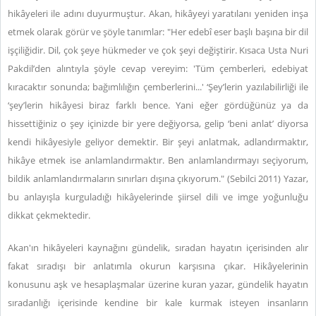
hikâyeleri ile adını duyurmuştur. Akan, hikâyeyi yaratılanı yeniden inşa
etmek olarak görür ve şöyle tanımlar: "Her edebî eser başlı başına bir dil
işçiliğidir. Dil, çok şeye hükmeder ve çok şeyi değiştirir. Kısaca Usta Nuri
Pakdil’den alıntıyla şöyle cevap vereyim: 'Tüm çemberleri, edebiyat
kıracaktır sonunda; bağımlılığın çemberlerini...' ‘Şey’lerin yazılabilirliği ile
‘şey’lerin hikâyesi biraz farklı bence. Yani eğer gördüğünüz ya da
hissettiğiniz o şey içinizde bir yere değiyorsa, gelip ‘beni anlat’ diyorsa
kendi hikâyesiyle geliyor demektir. Bir şeyi anlatmak, adlandırmaktır,
hikâye etmek ise anlamlandırmaktır. Ben anlamlandırmayı seçiyorum,
bildik anlamlandırmaların sınırları dışına çıkıyorum." (Sebilci 2011) Yazar,
bu anlayışla kurguladığı hikâyelerinde şiirsel dili ve imge yoğunluğu
dikkat çekmektedir.
Akan'ın hikâyeleri kaynağını gündelik, sıradan hayatın içerisinden alır
fakat sıradışı bir anlatımla okurun karşısına çıkar. Hikâyelerinin
konusunu aşk ve hesaplaşmalar üzerine kuran yazar, gündelik hayatın
sıradanlığı içerisinde kendine bir kale kurmak isteyen insanların