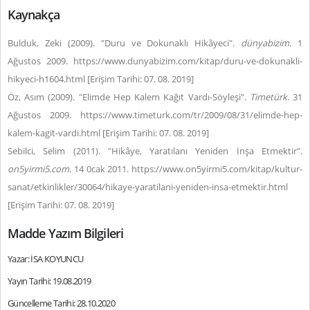
Kaynakça
Bulduk, Zeki (2009). "Duru ve Dokunaklı Hikâyeci".
dünyabizim
. 1
Ağustos 2009. https://www.dunyabizim.com/kitap/duru-ve-dokunakli-
hikyeci-h1604.html [Erişim Tarihi: 07. 08. 2019]
Öz, Asım (2009). "Elimde Hep Kalem Kağıt Vardı-Söyleşi".
Timetürk
. 31
Ağustos 2009. https://www.timeturk.com/tr/2009/08/31/elimde-hep-
kalem-kagit-vardi.html [Erişim Tarihi: 07. 08. 2019]
Sebilci, Selim (2011). "Hikâye, Yaratılanı Yeniden İnşa Etmektir".
on5yirmi5.com
. 14 0cak 2011. https://www.on5yirmi5.com/kitap/kultur-
sanat/etkinlikler/30064/hikaye-yaratilani-yeniden-insa-etmektir.html
[Erişim Tarihi: 07. 08. 2019]
Madde Yazım Bilgileri
Yazar: İSA KOYUNCU
Yayın Tarihi: 19.08.2019
Güncelleme Tarihi: 28.10.2020