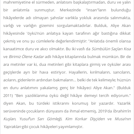
mahremiyetine el sürmeden, anlatısını başkalaştırmadan, duru ve yalın
bir anlatımla sunmuştur. Merkezinde "insan"ların bulunduğu
hikâyelerde adı olmayan şahıslar varlıkla yokluk arasında salınmakta,
varlığı ve varlığın gizemini sorgulamaktadırlar. Bulduk, Aliye Akan
hikâyesinde 'öykü’nün anlatıya kayan tarafının ağır bastığına dikkat
çekmiş ve onu şu cümlelerle değerlendirmiştir: "Anlatıda önemli olansa
kanaatimce duru ve akıcı olmaktır. Bu iki vasfı da
Sümbülün Saçları Kısa
ve
Birimiz Ölene Kadar
adlı hikâye kitaplarında bulmak mümkün. Bir de
ara metinler var ki, dua metinleri gibi kitaplara girmiş ve öyküler arası
geçişlerde ayrı bir hava estiriyor. Hayallerin, kırılmaların, sancıların,
acıların, gidenlerin ardından bakmaların… belki de tek kelimeyle; hüznün
en duru anlatımını yakalamış genç bir hikâyeci Aliye Akan." (Bulduk
2011) "Ben yazdıklarıma öykü değil hikâye demeyi tercih ediyorum."
diyen Akan, bu türdeki istikrarını korumuş bir yazardır. Yazarlık
serüveninde çocukların dünyasını da ihmal etmemiş, 2019'da
İbrahim’in
Kuşları
,
Yusuf’un Sarı Gömleği
,
Kim Korkar Dişçiden
ve
Musa’nın
Yaprakları
gibi çocuk hikâyeleri yayımlamıştır.