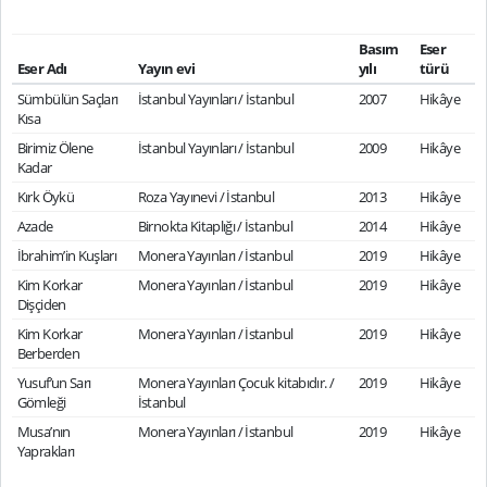
Basım
Eser
Eser Adı
Yayın evi
yılı
türü
Sümbülün Saçları
İstanbul Yayınları / İstanbul
2007
Hikâye
Kısa
Birimiz Ölene
İstanbul Yayınları / İstanbul
2009
Hikâye
Kadar
Kırk Öykü
Roza Yayınevi / İstanbul
2013
Hikâye
Azade
Birnokta Kitaplığı / İstanbul
2014
Hikâye
İbrahim’in Kuşları
Monera Yayınları / İstanbul
2019
Hikâye
Kim Korkar
Monera Yayınları / İstanbul
2019
Hikâye
Dişçiden
Kim Korkar
Monera Yayınları / İstanbul
2019
Hikâye
Berberden
Yusuf’un Sarı
Monera Yayınları Çocuk kitabıdır. /
2019
Hikâye
Gömleği
İstanbul
Musa’nın
Monera Yayınları / İstanbul
2019
Hikâye
Yaprakları