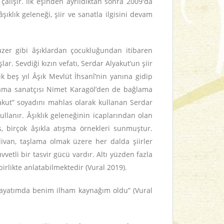
 çalışır. İlk eşinden ayrıldıktan sonra 2009'da
ıklık geleneği, şiir ve sanatla ilgisini devam
uzer gibi âşıklardan çocukluğundan itibaren
r. Sevdiği kızın vefatı, Serdar Alyakut’un şiir
k beş yıl Âşık Mevlüt İhsanî’nin yanına gidip
ğlama sanatçısı Nimet Karagöl’den de bağlama
akut” soyadını mahlas olarak kullanan Serdar
kullanır. Âşıklık geleneğinin icaplarından olan
ş, birçok âşıkla atışma örnekleri sunmuştur.
e divan, taşlama olmak üzere her dalda şiirler
uvvetli bir tasvir gücü vardır. Altı yüzden fazla
irlikte anlatabilmektedir (Vural 2019).
t hayatımda benim ilham kaynağım oldu” (Vural