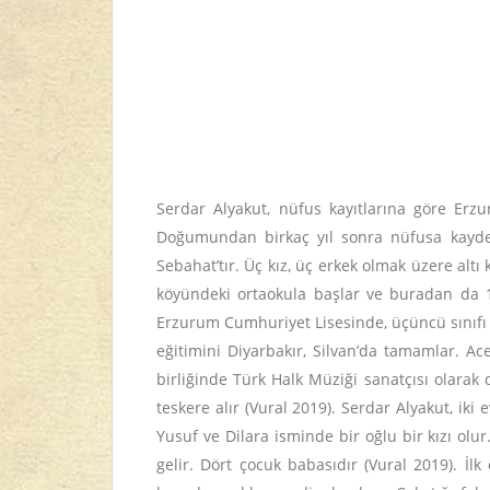
Serdar Alyakut, nüfus kayıtlarına göre Erz
Doğumundan birkaç yıl sonra nüfusa kaydetti
Sebahat’tır. Üç kız, üç erkek olmak üzere altı
köyündeki ortaokula başlar ve buradan da 199
Erzurum Cumhuriyet Lisesinde, üçüncü sınıfı 
eğitimini Diyarbakır, Silvan’da tamamlar. Ac
birliğinde Türk Halk Müziği sanatçısı olarak 
teskere alır (Vural 2019). Serdar Alyakut, iki
Yusuf ve Dilara isminde bir oğlu bir kızı ol
gelir. Dört çocuk babasıdır (Vural 2019). İl