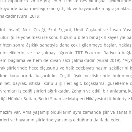
abrika kapanınca İzmit’e göç eder. İzmit’te beş yıl inşaat sektöründe
öyünde baba mesleği olan çiftçilik ve hayvancılıkla uğraşmakta, âş
lmaktadır (Vural 2019).
lüt İhsanî, Nuri Çırağî, Erol Erganî, Ümit Coşkunî ve İhsan Yav
ulur. Şiire yönelmesi ise sonu hüzünlü biten bir aşk hikâyesiyle başla
hten sonra âşıklık sanatıyla daha çok ilgilenmeye başlar. Yaklaşı
ının inceliklerini ve saz çalmayı öğrenir. TRT Erzurum Radyosu ba
. Hem bağlama ve hem de divan sazı çalmaktadır (Vural 2019). “Aly
arak şiirlerinde hece ölçüsünü ve halk edebiyatı nazım şekillerini 
ilme konularında başarılıdır. Çeşitli âşık meclislerinde bulunmu
, millet, bayrak, istiklâl konulu şiirler; ağıt, koçaklama, güzellem
amları işlediği şiirleri ağırlıktadır. Zengin ve etkili bir anlatımı, k
diği Hünkâr Sultan, Bedri Sinan ve Mahperi Hikâyesini türküleriyle b
 bir mazim var. Ama yaşamış olduklarım aynı zamanda şiir ve sana
törleri ve hayatının şiirlerine yansımış olduğunu da ifade eder.