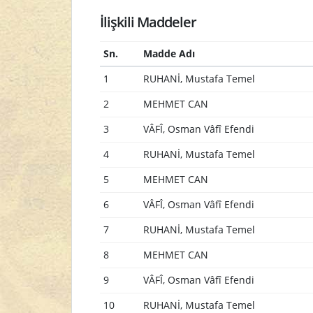
İlişkili Maddeler
Sn.
Madde Adı
1
RUHANİ, Mustafa Temel
2
MEHMET CAN
3
VÂFÎ, Osman Vâfî Efendi
4
RUHANİ, Mustafa Temel
5
MEHMET CAN
6
VÂFÎ, Osman Vâfî Efendi
7
RUHANİ, Mustafa Temel
8
MEHMET CAN
9
VÂFÎ, Osman Vâfî Efendi
10
RUHANİ, Mustafa Temel