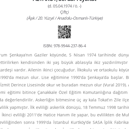
(d. 05.04.1974 / ö. -)
Çiftçi
(Âşık / 20. Yüzyıl / Anadolu-Osmanlı-Türkiye)
ISBN: 978-9944-237-86-4
urum Şenkaya’nın Gaziler köyünde, 5 Nisan 1974 tarihinde dünya
rilirken kendisinden iki yaş büyük ablasıyla ikiz yazdırılmıştı
 kardeşi vardır. Ailenin ikinci çocuğudur. İlkokulu ve ortaokulu köyün
0'da mezun olur. Lise eğitimine 1990'da Şenkaya’da başlar. Birin
İzmit Derince Lisesinde okur ve buradan mezun olur (Vural 2019). A
emi eğitimi bitince Çanakkale Özel Eğitim Komutanlığına dağıtım 
da değerlendirilir. Askerliğin bitmesine üç ay kala Tokat’ın Zile i
 evlilik yapmıştır. İlk evliliği askerlik dönüşü, 18 Temmuz 1998 tarih
ur. İkinci evliliği 2011'de Hatice Hanım ile yapar, bu evlilikten d
k evliliğinden sonra 1999'da İstanbul Kurtköy’de SASA İplik Fabri