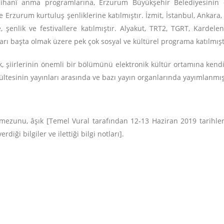
 Nihanî anma programlarına, Erzurum Büyükşehir Belediyesini
Erzurum kurtuluş şenliklerine katılmıştır. İzmit, İstanbul, Ankara
şenlik ve festivallere katılmıştır. Alyakut, TRT2, TGRT, Kardele
ları başta olmak üzere pek çok sosyal ve kültürel programa katılmıştı
k, şiirlerinin önemli bir bölümünü elektronik kültür ortamına kendi
ültesinin yayınları arasında ve bazı yayın organlarında yayımlanmış
mezunu, âşık [Temel Vural tarafından 12-13 Haziran 2019 tarihler
iği bilgiler ve ilettiği bilgi notları].