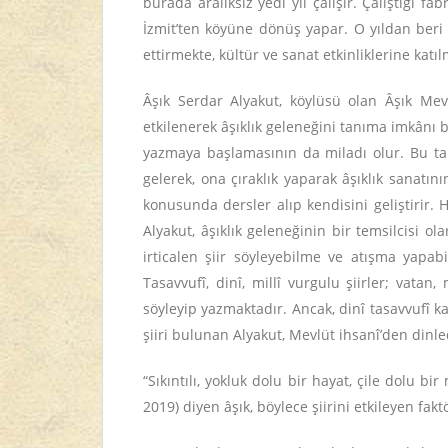
burada aralıksız yedi yıl çalışır. Çalıştığı f
İzmit’ten köyüne dönüş yapar. O yıldan beri k
ettirmekte, kültür ve sanat etkinliklerine katı
Âşık Serdar Alyakut, köylüsü olan Âşık Mev
etkilenerek âşıklık geleneğini tanıma imkânı b
yazmaya başlamasının da miladı olur. Bu tari
gelerek, ona çıraklık yaparak âşıklık sanat
konusunda dersler alıp kendisini geliştirir
Alyakut, âşıklık geleneğinin bir temsilcisi ol
irticalen şiir söyleyebilme ve atışma yapab
Tasavvufî, dinî, millî vurgulu şiirler; vatan
söyleyip yazmaktadır. Ancak, dinî tasavvufî kavr
şiiri bulunan Alyakut, Mevlüt ihsanî’den dinle
“Sıkıntılı, yokluk dolu bir hayat, çile dolu
2019) diyen âşık, böylece şiirini etkileyen fak