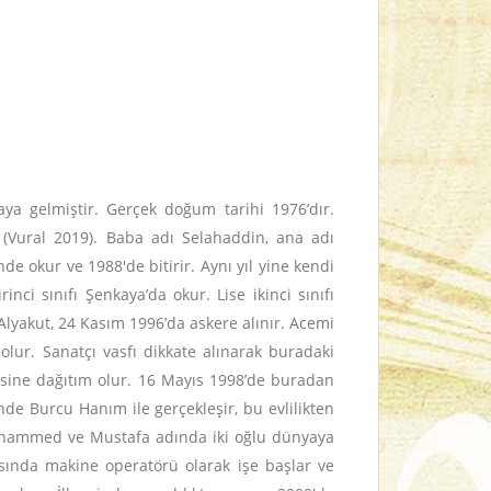
ya gelmiştir. Gerçek doğum tarihi 1976’dır.
r (Vural 2019). Baba adı Selahaddin, ana adı
de okur ve 1988'de bitirir. Aynı yıl yine kendi
ci sınıfı Şenkaya’da okur. Lise ikinci sınıfı
lyakut, 24 Kasım 1996’da askere alınır. Acemi
olur. Sanatçı vasfı dikkate alınarak buradaki
lçesine dağıtım olur. 16 Mayıs 1998’de buradan
inde Burcu Hanım ile gerçekleşir, bu evlilikten
e Muhammed ve Mustafa adında iki oğlu dünyaya
kasında makine operatörü olarak işe başlar ve