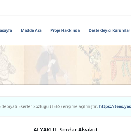
asayfa
Madde Ara
Proje Hakkında
Destekleyici Kurumlar
Edebiyatı Eserler Sözlüğü (TEES) erişime açılmıştır.
https://tees.yes
ALYAKUT, Serdar Alyakut