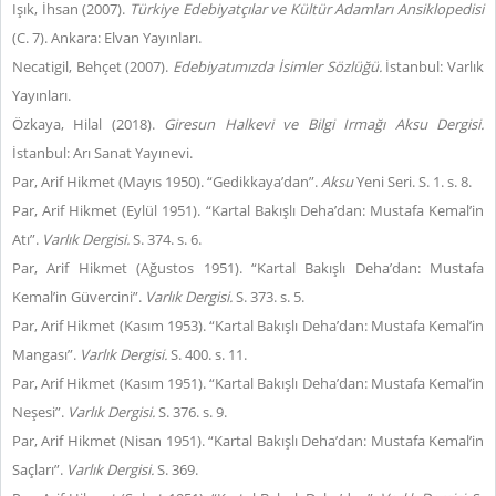
Işık, İhsan (2007).
Türkiye Edebiyatçılar ve Kültür Adamları Ansiklopedisi
(C. 7). Ankara: Elvan Yayınları.
Necatigil, Behçet (2007).
Edebiyatımızda İsimler Sözlüğü.
İstanbul: Varlık
Yayınları.
Özkaya, Hilal (2018).
Giresun Halkevi ve Bilgi Irmağı Aksu Dergisi.
İstanbul: Arı Sanat Yayınevi.
Par, Arif Hikmet (Mayıs 1950). “Gedikkaya’dan”.
Aksu
Yeni Seri. S. 1. s. 8.
Par, Arif Hikmet (Eylül 1951). “Kartal Bakışlı Deha’dan: Mustafa Kemal’in
Atı”.
Varlık Dergisi.
S. 374. s. 6.
Par, Arif Hikmet (Ağustos 1951). “Kartal Bakışlı Deha’dan: Mustafa
Kemal’in Güvercini”.
Varlık Dergisi.
S. 373. s. 5.
Par, Arif Hikmet (Kasım 1953). “Kartal Bakışlı Deha’dan: Mustafa Kemal’in
Mangası”.
Varlık Dergisi.
S. 400. s. 11.
Par, Arif Hikmet (Kasım 1951). “Kartal Bakışlı Deha’dan: Mustafa Kemal’in
Neşesi”.
Varlık Dergisi.
S. 376. s. 9.
Par, Arif Hikmet (Nisan 1951). “Kartal Bakışlı Deha’dan: Mustafa Kemal’in
Saçları”.
Varlık Dergisi.
S. 369.