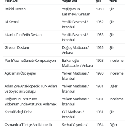
Eser Adı
Yayın evi
yılı
türü
İstiklal Destanı
Yeşilgiresun
1950
Şiir
Basımevi / Giresun
İki Kemal
Yenilik Basımevi /
1952
Şiir
İstanbul
İstanbul’un Fetih Destanı
Yenilik Basımevi /
1953
Şiir
İstanbul
Giresun Destanı
Doğuş Matbaası /
1955
Şiir
Ankara
Planlı Yazma Sanatı-Kompozisyon
Balkanoğlu
1963
İnceleme
Matbaacılık / Ankara
Açıklamalı Özdeyişler
Yelken Matbaası /
1980
İnceleme
İstanbul
A’dan Z’ye Ansiklopedik Türk Adları
Yelken Matbaası /
1981
Diğer
ve Soyadları Sözlüğü
İstanbul
Doğumunun Yüzüncü
Yelken Matbaası /
1981
İnceleme
Yıldönümünde Atatürk’ü Anlamak
İstanbul
Kartal Bakışlı Deha
Gül Matbaası /
1981
Şiir
İstanbul
Osmanlıca-Türkçe Ansiklopedik
Serhat Yayınları /
1984
Diğer