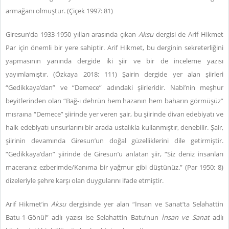
armağanı olmuştur. (Çiçek 1997: 81)
Giresun’da 1933-1950 yılları arasında çıkan
Aksu
dergisi de Arif Hikmet
Par için önemli bir yere sahiptir. Arif Hikmet, bu derginin sekreterliğini
yapmasının yanında dergide iki şiir ve bir de inceleme yazısı
yayımlamıştır. (Özkaya 2018: 111) Şairin dergide yer alan şiirleri
“Gedikkaya’dan” ve “Demece” adındaki şiirleridir. Nabi’nin meşhur
beyitlerinden olan “Bağ-ı dehrün hem hazanın hem baharın görmüşüz”
mısraına “Demece” şiirinde yer veren şair, bu şiirinde divan edebiyatı ve
halk edebiyatı unsurlarını bir arada ustalıkla kullanmıştır, denebilir. Şair,
şiirinin devamında Giresun’un doğal güzelliklerini dile getirmiştir.
“Gedikkaya’dan” şiirinde de Giresun’u anlatan şiir, “Siz deniz insanları
maceranız ezberimde/Kanıma bir yağmur gibi düştünüz.” (Par 1950: 8)
dizeleriyle şehre karşı olan duygularını ifade etmiştir.
Arif Hikmet’in
Aksu
dergisinde yer alan “İnsan ve Sanat’ta Selahattin
Batu-1-Gönül” adlı yazısı ise Selahattin Batu’nun
İnsan ve Sanat
adlı