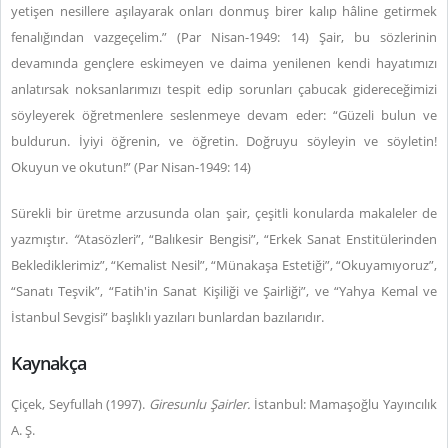
yetişen nesillere aşılayarak onları donmuş birer kalıp hâline getirmek
fenalığından vazgeçelim.” (Par Nisan-1949: 14) Şair, bu sözlerinin
devamında gençlere eskimeyen ve daima yenilenen kendi hayatımızı
anlatırsak noksanlarımızı tespit edip sorunları çabucak gidereceğimizi
söyleyerek öğretmenlere seslenmeye devam eder: “Güzeli bulun ve
buldurun. İyiyi öğrenin, ve öğretin. Doğruyu söyleyin ve söyletin!
Okuyun ve okutun!” (Par Nisan-1949: 14)
Sürekli bir üretme arzusunda olan şair, çeşitli konularda makaleler de
yazmıştır.
“
Atasözleri”, “Balıkesir Bengisi”, “Erkek Sanat Enstitülerinden
Beklediklerimiz”, “Kemalist Nesil”, “Münakaşa Estetiği”, “Okuyamıyoruz”,
“Sanatı Teşvik”, “Fatih'in Sanat Kişiliği ve Şairliği”, ve “Yahya Kemal ve
İstanbul Sevgisi” başlıklı yazıları bunlardan bazılarıdır.
Kaynakça
Çiçek, Seyfullah (1997).
Giresunlu Şairler.
İstanbul: Mamaşoğlu Yayıncılık
A. Ş.