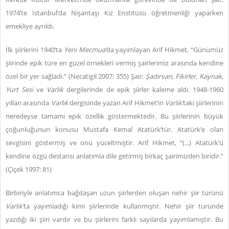
1974’te İstanbul’da Nişantaşı Kız Enstitüsü öğretmenliği yaparken
emekliye ayrıldı.
İlk şiirlerini 1940’ta
Yeni Mecmua’
da yayımlayan Arif Hikmet, “Günümüz
şiirinde epik türe en güzel örnekleri vermiş şairlerimiz arasında kendine
özel bir yer sağladı.” (Necatigil 2007: 355) Şair;
Şadırvan, Fikirler, Kaynak,
Yurt Sesi
ve
Varlık
dergilerinde de epik şiirler kaleme aldı. 1948-1960
yılları arasında
Varlık
dergisinde yazan Arif Hikmet’in
Varlık’
taki şiirlerinin
neredeyse tamamı epik özellik göstermektedir. Bu şiirlerinin büyük
çoğunluğunun konusu Mustafa Kemal Atatürk’tür. Atatürk’e olan
sevgisini göstermiş ve onu yüceltmiştir. Arif Hikmet, “(...) Atatürk’ü
kendine özgü destansı anlatımla dile getirmiş birkaç şairimizden biridir.”
(Çiçek 1997: 81)
Birbiriyle anlatımca bağdaşan uzun şiirlerden oluşan nehir şiir türünü
Varlık’
ta yayımladığı kimi şiirlerinde kullanmıştır. Nehir şiir türünde
yazdığı iki şiiri vardır ve bu şiirlerini farklı sayılarda yayımlamıştır. Bu