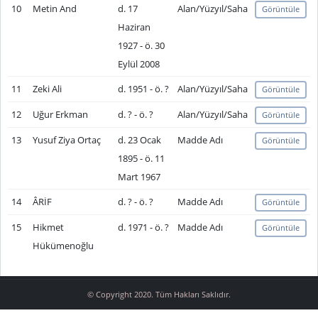
10
Metin And
d. 17
Alan/Yüzyıl/Saha
Görüntüle
Haziran
1927 - ö. 30
Eylül 2008
11
Zeki Ali
d. 1951 - ö. ?
Alan/Yüzyıl/Saha
Görüntüle
12
Uğur Erkman
d. ? - ö. ?
Alan/Yüzyıl/Saha
Görüntüle
13
Yusuf Ziya Ortaç
d. 23 Ocak
Madde Adı
Görüntüle
1895 - ö. 11
Mart 1967
14
ÂRİF
d. ? - ö. ?
Madde Adı
Görüntüle
15
Hikmet
d. 1971 - ö. ?
Madde Adı
Görüntüle
Hükümenoğlu
© Copyright 2020. Tüm Hakları Saklıdır.