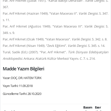
Par, Arif Hikmet (Şubat 1951). “Kartal Bakışlı Deha’dan”.
Varlık Dergisi.
S.
367.
Par, Arif Hikmet (Haziran 1949). “Vatan Macerası II”.
Varlık Dergisi.
S. 347.
s. 11.
Par, Arif Hikmet (Ağustos 1949). “Vatan Macerası III”.
Varlık Dergisi
. S.
349. s. 9.
Par, Arif Hikmet (Ocak 1949). “Vatan Macerası”.
Varlık Dergisi.
S. 342. s. 8.
Par, Arif Hikmet (Nisan 1949). “Zevk Eğitimi”.
Varlık Dergisi.
S. 345. s. 14.
Tural, Sadık (Ed.) (2007). “Par, Arif Hikmet”.
Türk Dünyası Edebiyatçıları
Ansiklopedisi
. Ankara: Atatürk Kültür Merkezi Yayını. C. 7. s. 214.
Madde Yazım Bilgileri
Yazar: DOÇ. DR. HATEM TÜRK
Yayın Tarihi: 11.09.2018
Güncelleme Tarihi: 28.10.2020
Basım
Eser