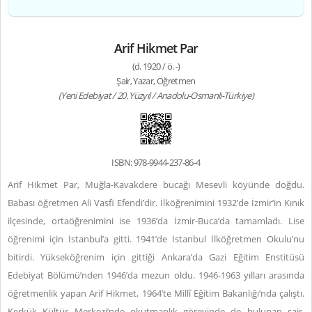
Arif Hikmet Par
(d. 1920 / ö. -)
Şair, Yazar, Öğretmen
(Yeni Edebiyat / 20. Yüzyıl / Anadolu-Osmanlı-Türkiye)
ISBN: 978-9944-237-86-4
Arif Hikmet Par, Muğla-Kavakdere bucağı Mesevli köyünde doğdu.
Babası öğretmen Ali Vasfi Efendi’dir. İlköğrenimini 1932’de İzmir’in Kınık
ilçesinde, ortaöğrenimini ise 1936’da İzmir-Buca’da tamamladı. Lise
öğrenimi için İstanbul’a gitti. 1941’de İstanbul İlköğretmen Okulu’nu
bitirdi. Yükseköğrenim için gittiği Ankara’da Gazi Eğitim Enstitüsü
Edebiyat Bölümü’nden 1946’da mezun oldu. 1946-1963 yılları arasında
öğretmenlik yapan Arif Hikmet, 1964’te Millî Eğitim Bakanlığı’nda çalıştı.
Kerkük Kültür Merkezi’nde okutmanlık görevinde de bulunan şair,