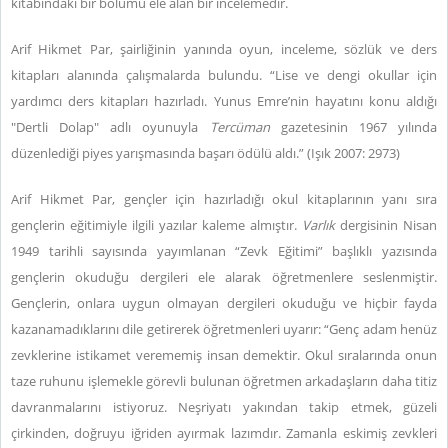
kitabındaki bir bölümü ele alan bir incelemedir.
Arif Hikmet Par, şairliğinin yanında oyun, inceleme, sözlük ve ders
kitapları alanında çalışmalarda bulundu. “Lise ve dengi okullar için
yardımcı ders kitapları hazırladı. Yunus Emre’nin hayatını konu aldığı
"Dertli Dolap" adlı oyunuyla
Tercüman
gazetesinin 1967 yılında
düzenlediği piyes yarışmasında başarı ödülü aldı.” (Işık 2007: 2973)
Arif Hikmet Par, gençler için hazırladığı okul kitaplarının yanı sıra
gençlerin eğitimiyle ilgili yazılar kaleme almıştır.
Varlık
dergisinin Nisan
1949 tarihli sayısında yayımlanan “Zevk Eğitimi” başlıklı yazısında
gençlerin okuduğu dergileri ele alarak öğretmenlere seslenmiştir.
Gençlerin, onlara uygun olmayan dergileri okuduğu ve hiçbir fayda
kazanamadıklarını dile getirerek öğretmenleri uyarır: “Genç adam henüz
zevklerine istikamet verememiş insan demektir. Okul sıralarında onun
taze ruhunu işlemekle görevli bulunan öğretmen arkadaşların daha titiz
davranmalarını istiyoruz. Neşriyatı yakından takip etmek, güzeli
çirkinden, doğruyu iğriden ayırmak lazımdır. Zamanla eskimiş zevkleri