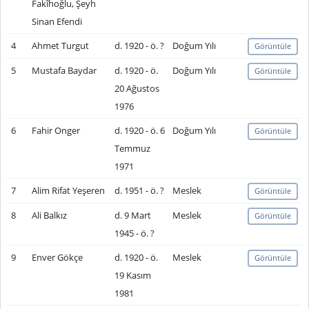
Fakîhoğlu, Şeyh
Sinan Efendi
4
Ahmet Turgut
d. 1920 - ö. ?
Doğum Yılı
Görüntüle
5
Mustafa Baydar
d. 1920 - ö.
Doğum Yılı
Görüntüle
20 Ağustos
1976
6
Fahir Onger
d. 1920 - ö. 6
Doğum Yılı
Görüntüle
Temmuz
1971
7
Alim Rifat Yeşeren
d. 1951 - ö. ?
Meslek
Görüntüle
8
Ali Balkız
d. 9 Mart
Meslek
Görüntüle
1945 - ö. ?
9
Enver Gökçe
d. 1920 - ö.
Meslek
Görüntüle
19 Kasım
1981