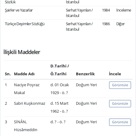
Sözlük
İstanbul
Şairler ve Yazarlar
Serhat Yayınları /
1984
İnceleme
İstanbul
Türkçe Deyimler Sözlüğü
Serhat Yayınları /
1986
Diğer
İstanbul
İlişkili Maddeler
D.Tarihi /
Sn.
Madde Adı
Ö.Tarihi
Benzerlik
İncele
1
Naciye Poyraz
d. 01 Ocak
Doğum Yeri
Görüntüle
Makal
1929 - ö. ?
2
Sabri Kuşkonmaz
d. 15 Mart
Doğum Yeri
Görüntüle
1962 - ö. ?
3
SİNÂN,
d. ? - ö. ?
Doğum Yeri
Görüntüle
Hüsâmeddin