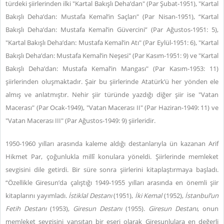
türdeki şiirlerinden ilki "Kartal Bakışlı Deha’dan" (Par Şubat-1951), "Kartal
Bakışlı Deha’dan: Mustafa Kemal’in Saçları" (Par Nisan-1951), “Kartal
Bakışlı Deha’dan: Mustafa Kemal’in Güvercini” (Par Ağustos-1951: 5),
"Kartal Bakışlı Deha’dan: Mustafa Kemal’in Atı" (Par Eylül-1951: 6), "Kartal
Bakışlı Deha’dan: Mustafa Kemal’in Neşesi" (Par Kasım-1951: 9) ve "Kartal
Bakışlı Deha’dan: Mustafa Kemal’in Mangası" (Par Kasım-1953: 11)
şiirlerinden oluşmaktadır. Şair bu şiirlerinde Atatürk’ü her yönden ele
almış ve anlatmıştır. Nehir şiir türünde yazdığı diğer şiir ise "Vatan
Macerası" (Par Ocak-1949), "Vatan Macerası II" (Par Haziran-1949: 11) ve
"Vatan Macerası III" (Par Ağustos-1949: 9) şiirleridir.
1950-1960 yılları arasında kaleme aldığı destanlarıyla ün kazanan Arif
Hikmet Par, çoğunlukla millî konulara yöneldi. Şiirlerinde memleket
sevgisini dile getirdi. Bir süre sonra şiirlerini kitaplaştırmaya başladı.
“Özellikle Giresun’da çalıştığı 1949-1955 yılları arasında en önemli şiir
kitaplarını yayımladı.
İstiklal Destanı
(1951),
İki Kemal
(1952),
İstanbul’un
Fetih Destanı
(1953),
Giresun Destanı
(1955).
Giresun Destanı
, onun
memleket sevgisini yansıtan bir eseri olarak Giresunlulara en değerli