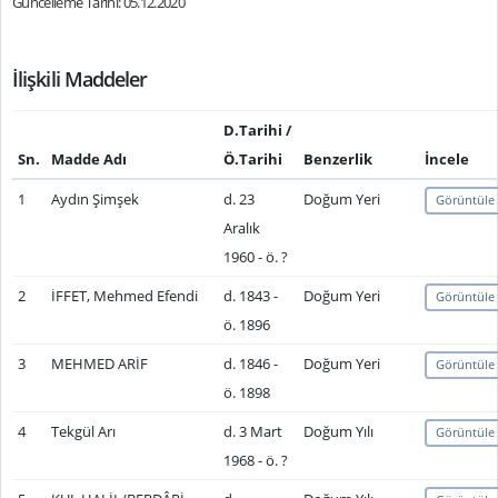
Güncelleme Tarihi: 05.12.2020
İlişkili Maddeler
D.Tarihi /
Sn.
Madde Adı
Ö.Tarihi
Benzerlik
İncele
1
Aydın Şimşek
d. 23
Doğum Yeri
Görüntüle
Aralık
1960 - ö. ?
2
İFFET, Mehmed Efendi
d. 1843 -
Doğum Yeri
Görüntüle
ö. 1896
3
MEHMED ARİF
d. 1846 -
Doğum Yeri
Görüntüle
ö. 1898
4
Tekgül Arı
d. 3 Mart
Doğum Yılı
Görüntüle
1968 - ö. ?