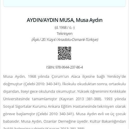
AYDIN/AYDIN MUSA, Musa Aydın
(d. 1968 / ö. -)
Teknisyen
(Âşık / 20. Yüzyıl / Anadolu-Osmanlı-Türkiye)
ISBN: 978-9944-237-86-4
Musa Aydın, 1968 yılında Çorum'un Alaca ilçesine bağlı Yeniköy'de
doğmuştur (Çelebi 2010: 340-341). İlkokulu okuduktan sonra, ortaokulu
dışarıdan, liseyi gece okulunda okumuştur. Yüksek öğrenimini Kırıkkkale
Üniversitesinde tamamlamıştır (Kayıran 2013 :381-388). 1993 yılında
Sosyal Sigortalar Kurumu Ankara Eğitim Hastanesinde teknisyen olarak
göreve başlamıştır (Çelebi 2010: 340-341). Musa Aydın evli ve üç çocuk
babasıdır. Musa Aydın, Ozanlar Derneğine üyedir. Kültür Bakanlığından
âşıklık belgesine sahiptir (Kayıran 2013: 381-388).