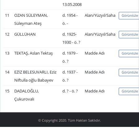
13.05.2008
11
OZAN SÜLEYMAN,
d. 1954 -
Alan/Yüzyıl/Saha
Görüntüle
Süleyman Ateş
ö. -
12
GÜLLÜHAN
d. 1925-
Alan/Yüzyıl/Saha
Görüntüle
1930 - ö. ?
13
TEKTAŞ, Aslan Tektaş
d. 1979 -
Madde Adı
Görüntüle
ö. ?
14
EZİZ BELESUVARLI, Eziz
d. 1937 -
Madde Adı
Görüntüle
Niftulla oğlu Babayev
ö. ?
15
DADALOĞLU,
d. ? - ö. ?
Madde Adı
Görüntüle
Çukurovalı
© Copyright 2020. Tüm Hakları Saklıdır.