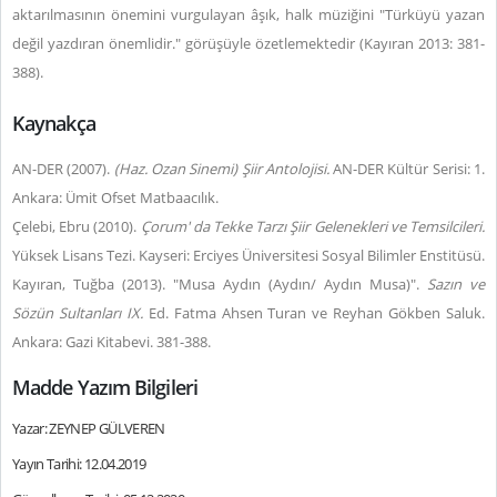
aktarılmasının önemini vurgulayan âşık, halk müziğini "Türküyü yazan
değil yazdıran önemlidir." görüşüyle özetlemektedir (Kayıran 2013: 381-
388).
Kaynakça
AN-DER (2007).
(Haz. Ozan Sinemi) Şiir Antolojisi.
AN-DER Kültür Serisi: 1.
Ankara: Ümit Ofset Matbaacılık.
Çelebi, Ebru (2010).
Çorum' da Tekke Tarzı Şiir Gelenekleri ve Temsilcileri.
Yüksek Lisans Tezi. Kayseri: Erciyes Üniversitesi Sosyal Bilimler Enstitüsü.
Kayıran, Tuğba (2013). "Musa Aydın (Aydın/ Aydın Musa)".
Sazın ve
Sözün Sultanları IX.
Ed. Fatma Ahsen Turan ve Reyhan Gökben Saluk.
Ankara: Gazi Kitabevi. 381-388.
Madde Yazım Bilgileri
Yazar: ZEYNEP GÜLVEREN
Yayın Tarihi: 12.04.2019