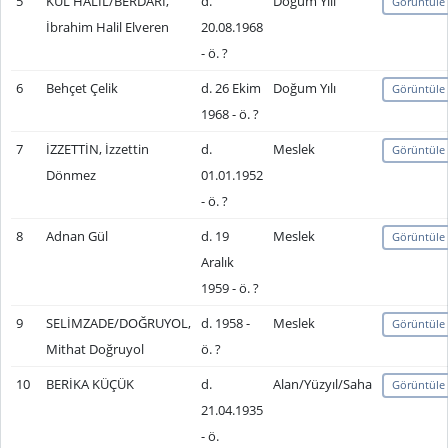
5
KUL HALİL/BERDÂRİ,
d.
Doğum Yılı
Görüntüle
İbrahim Halil Elveren
20.08.1968
- ö. ?
6
Behçet Çelik
d. 26 Ekim
Doğum Yılı
Görüntüle
1968 - ö. ?
7
İZZETTİN, İzzettin
d.
Meslek
Görüntüle
Dönmez
01.01.1952
- ö. ?
8
Adnan Gül
d. 19
Meslek
Görüntüle
Aralık
1959 - ö. ?
9
SELİMZADE/DOĞRUYOL,
d. 1958 -
Meslek
Görüntüle
Mithat Doğruyol
ö. ?
10
BERİKA KÜÇÜK
d.
Alan/Yüzyıl/Saha
Görüntüle
21.04.1935
- ö.