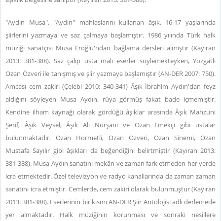
"Aydın Musa", "Aydın" mahlaslarını kullanan âşık, 16-17 yaşlarında
şiirlerini yazmaya ve saz çalmaya başlamıştır. 1986 yılında Türk halk
müziği sanatçısı Musa Eroğlu'ndan bağlama dersleri almıştır (Kayıran
2013: 381-388). Saz çalıp usta malı eserler söylemekteyken, Yozgatlı
Ozan Özveri ile tanışmış ve şiir yazmaya başlamıştır (AN-DER 2007: 750).
Amcası cem zakiri (Çelebi 2010: 340-341) Âşık İbrahim Aydın'dan feyz
aldığını söyleyen Musa Aydın, rüya görmüş fakat bade içmemiştir.
Kendine ilham kaynağı olarak gördüğü âşıklar arasında Âşık Mahzuni
Şerif, Âşık Veysel, Âşık Ali Nurşani ve Ozan Emekçi gibi ustalar
bulunmaktadır. Ozan Hörmetli, Ozan Özveri, Ozan Sinemi, Ozan
Mustafa Sayılır gibi âşıkları da beğendiğini belirtmiştir (Kayıran 2013:
381-388). Musa Aydın sanatını mekân ve zaman fark etmeden her yerde
icra etmektedir. Özel televizyon ve radyo kanallarında da zaman zaman
sanatını icra etmiştir. Cemlerde, cem zakiri olarak bulunmuştur (Kayıran
2013: 381-388). Eserlerinin bir kısmı AN-DER Şiir Antolojisi adlı derlemede
yer almaktadır. Halk müziğinin korunması ve sonraki nesillere