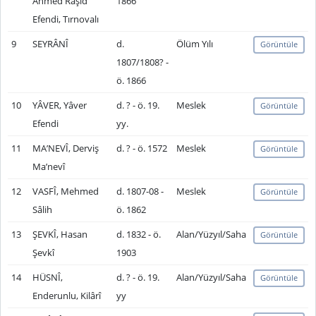
Ahmed Râşid
1866
Efendi, Tırnovalı
9
SEYRÂNÎ
d.
Ölüm Yılı
Görüntüle
1807/1808? -
ö. 1866
10
YÂVER, Yâver
d. ? - ö. 19.
Meslek
Görüntüle
Efendi
yy.
11
MA’NEVÎ, Derviş
d. ? - ö. 1572
Meslek
Görüntüle
Ma’nevî
12
VASFÎ, Mehmed
d. 1807-08 -
Meslek
Görüntüle
Sâlih
ö. 1862
13
ŞEVKÎ, Hasan
d. 1832 - ö.
Alan/Yüzyıl/Saha
Görüntüle
Şevkî
1903
14
HÜSNÎ,
d. ? - ö. 19.
Alan/Yüzyıl/Saha
Görüntüle
Enderunlu, Kilârî
yy