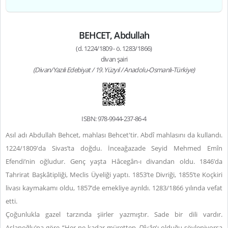
BEHCET, Abdullah
(d. 1224/1809 - ö. 1283/1866)
divan şairi
(Divan/Yazılı Edebiyat / 19. Yüzyıl / Anadolu-Osmanlı-Türkiye)
ISBN: 978-9944-237-86-4
Asıl adı Abdullah Behcet, mahlası Behcet'tir. Abdî mahlasını da kullandı.
1224/1809'da Sivas’ta doğdu. İnceağazade Seyid Mehmed Emîn
Efendi’nin oğludur. Genç yaşta Hâcegân-ı divandan oldu. 1846’da
Tahrirat Başkâtipliği, Meclis Üyeliği yaptı. 1853’te Divriği, 1855’te Koçkiri
livası kaymakamı oldu, 1857’de emekliye ayrıldı. 1283/1866 yılında vefat
etti.
Çoğunlukla gazel tarzında şiirler yazmıştır. Sade bir dili vardır.
Aslanoğlu’na göre “Her ne kadar mürettep
Dîvân
'ı olduğu söyleniyorsa