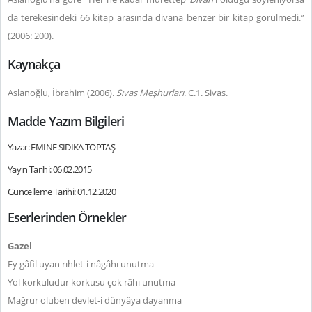
da terekesindeki 66 kitap arasında divana benzer bir kitap görülmedi.”
(2006: 200).
Kaynakça
Aslanoğlu, İbrahim (2006).
Sıvas Meşhurları
. C.1. Sivas.
Madde Yazım Bilgileri
Yazar: EMİNE SIDIKA TOPTAŞ
Yayın Tarihi: 06.02.2015
Güncelleme Tarihi: 01.12.2020
Eserlerinden Örnekler
Gazel
Ey gâfil uyan rıhlet-i nâgâhı unutma
Yol korkuludur korkusu çok râhı unutma
Mağrur oluben devlet-i dünyâya dayanma