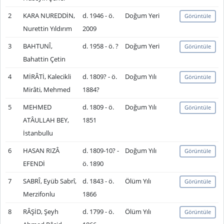
2
KARA NUREDDİN,
d. 1946 - ö.
Doğum Yeri
Görüntüle
Nurettin Yıldırım
2009
3
BAHTUNÎ,
d. 1958 - ö. ?
Doğum Yeri
Görüntüle
Bahattin Çetin
4
MİRÂTİ, Kalecikli
d. 1809? - ö.
Doğum Yılı
Görüntüle
Mirâti, Mehmed
1884?
5
MEHMED
d. 1809 - ö.
Doğum Yılı
Görüntüle
ATÂULLAH BEY,
1851
İstanbullu
6
HASAN RIZÂ
d. 1809-10? -
Doğum Yılı
Görüntüle
EFENDİ
ö. 1890
7
SABRÎ, Eyüb Sabrî,
d. 1843 - ö.
Ölüm Yılı
Görüntüle
Merzifonlu
1866
8
RÂŞİD, Şeyh
d. 1799 - ö.
Ölüm Yılı
Görüntüle