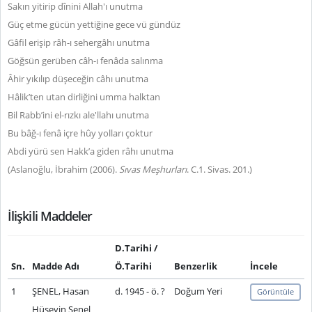
Sakın yitirip dînini Allah'ı unutma
Güç etme gücün yettiğine gece vü gündüz
Gâfil erişip râh-ı sehergâhı unutma
Göğsün gerüben câh-ı fenâda salınma
Âhir yıkılıp düşeceğin câhı unutma
Hâlik’ten utan dirliğini umma halktan
Bil Rabb’ini el-rızkı ale'llahı unutma
Bu bâğ-ı fenâ içre hûy yolları çoktur
Abdi yürü sen Hakk’a giden râhı unutma
(Aslanoğlu, İbrahim (2006).
Sıvas Meşhurları
. C.1. Sivas. 201.)
İlişkili Maddeler
D.Tarihi /
Sn.
Madde Adı
Ö.Tarihi
Benzerlik
İncele
1
ŞENEL, Hasan
d. 1945 - ö. ?
Doğum Yeri
Görüntüle
Hüseyin Şenel