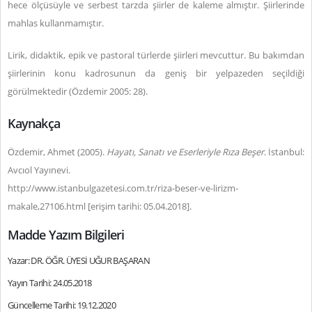
hece ölçüsüyle ve serbest tarzda şiirler de kaleme almıştır. Şiirlerinde
mahlas kullanmamıştır.
Lirik, didaktik, epik ve pastoral türlerde şiirleri mevcuttur. Bu bakımdan
şiirlerinin konu kadrosunun da geniş bir yelpazeden seçildiği
görülmektedir (Özdemir 2005: 28).
Kaynakça
Özdemir, Ahmet (2005).
Hayatı, Sanatı ve Eserleriyle Rıza Beşer
. İstanbul:
Avcıol Yayınevi.
http://www.istanbulgazetesi.com.tr/riza-beser-ve-lirizm-
makale,27106.html [erişim tarihi: 05.04.2018].
Madde Yazım Bilgileri
Yazar: DR. ÖĞR. ÜYESİ UĞUR BAŞARAN
Yayın Tarihi: 24.05.2018
Güncelleme Tarihi: 19.12.2020