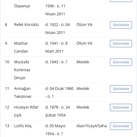
Özpençe
1936 - ö. 11
Nisan 2011
8
Refet Körüklü
d. 1922 - ö. 04
Ölüm Yılı
Görüntüle
Nisan 2011
9
Mazhar
d. 1941 - ö. 8
Ölüm Yılı
Görüntüle
Candan
Mart 2011
10
Mustafa
d. 1943 - ö. ?
Meslek
Görüntüle
Korkmaz
Dinçer
11
Armağan
d. 04 Ocak 1960
Meslek
Görüntüle
Tekdöner
- ö. ?
12
Hüseyin Rıfat
d. 1878 - ö. 24
Meslek
Görüntüle
(Işıl)
Şubat 1954
13
Lütfü Kılıç
d. 05 Mayıs
Alan/Yüzyıl/Saha
Görüntüle
1954 - ö. ?