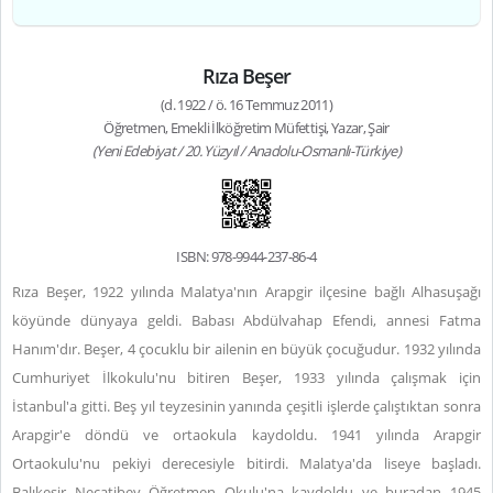
Rıza Beşer
(d. 1922 / ö. 16 Temmuz 2011)
Öğretmen, Emekli İlköğretim Müfettişi, Yazar, Şair
(Yeni Edebiyat / 20. Yüzyıl / Anadolu-Osmanlı-Türkiye)
ISBN: 978-9944-237-86-4
Rıza Beşer, 1922 yılında Malatya'nın Arapgir ilçesine bağlı Alhasuşağı
köyünde dünyaya geldi. Babası Abdülvahap Efendi, annesi Fatma
Hanım'dır. Beşer, 4 çocuklu bir ailenin en büyük çocuğudur. 1932 yılında
Cumhuriyet İlkokulu'nu bitiren Beşer, 1933 yılında çalışmak için
İstanbul'a gitti. Beş yıl teyzesinin yanında çeşitli işlerde çalıştıktan sonra
Arapgir'e döndü ve ortaokula kaydoldu. 1941 yılında Arapgir
Ortaokulu'nu pekiyi derecesiyle bitirdi. Malatya'da liseye başladı.
Balıkesir Necatibey Öğretmen Okulu'na kaydoldu ve buradan 1945