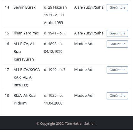
14
Sevim Burak
d. 29 Haziran
Alan/Yüzyıl/Saha
Görüntüle
1931 - ö. 30
Aralık 1983
15
İlhan Yardımcı
d. 1941 - ö. ?
Alan/Yüzyıl/Saha
Görüntüle
16
ALİ RIZA, Ali
d. 1893 - ö.
Madde Adı
Görüntüle
Rıza
04.12.1959
Karsavuran
17
ALİ RIZA/KOCA
d. 1949 - ö. ?
Madde Adı
Görüntüle
KARTAL, Ali
Rıza Ezgi
18
RIZA, Ali Rıza
d. 1925 - ö.
Madde Adı
Görüntüle
Yıldırım
11.04.2000
© Copyright 2020. Tüm Hakları Saklıdır.