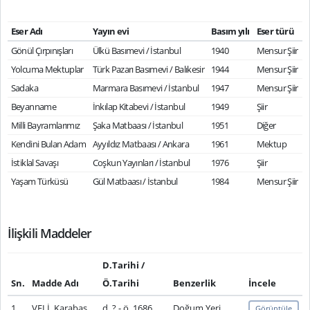
Eser Adı
Yayın evi
Basım yılı
Eser türü
Gönül Çırpınışları
Ülkü Basımevi / İstanbul
1940
Mensur Şiir
Yolcuma Mektuplar
Türk Pazarı Basımevi / Balıkesir
1944
Mensur Şiir
Sadaka
Marmara Basımevi / İstanbul
1947
Mensur Şiir
Beyanname
İnkılap Kitabevi / İstanbul
1949
Şiir
Milli Bayramlarımız
Şaka Matbaası / İstanbul
1951
Diğer
Kendini Bulan Adam
Ayyıldız Matbaası / Ankara
1961
Mektup
İstiklal Savaşı
Coşkun Yayınları / İstanbul
1976
Şiir
Yaşam Türküsü
Gül Matbaası / İstanbul
1984
Mensur Şiir
İlişkili Maddeler
D.Tarihi /
Sn.
Madde Adı
Ö.Tarihi
Benzerlik
İncele
1
VELİ, Karabaş
d. ? - ö. 1686
Doğum Yeri
Görüntüle