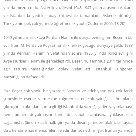
yılında mezun oldu. Askerlik vazifesini 1945-1947 yılları arasında Ankara
ve İstanbul'da yedek subay rütbesi ile tamamladı. Askerlik dönüşü
Türkiye'nin pek çok yerinde öğretmenlik yaptı (Özdemir 2005: 13-20).
1949 yılında meslektaşı Perihan Hanım ile dünya evine giren Beşer'in bu
evlilikten M. Ferda ve Poyraz isimli iki erkek çocuğu dünyaya geldi. 1983
yılında Perihan Hanım'ın vefatından sonra, 1985 yılında ikinci evliliğini
Ayşe Huriser Hanım ile gerçekleştirdi. Beşer, 16 Temmuz 2011 tarihinde
ağır zatürre hastalığından dolayı vefat etti. İstanbul Güngören
Mezarlığı'na defnedildi.
Rıza Beşer çok yönlü bir yazardır. Sanatın ve edebiyatın pek çok farklı
şubesinde eserler vermesine rağmen o, en çok şairliği ile ön plana
çıkmıştır. İlkokuldan sonra gittiği İstanbul'da yazdığı şiirleri yayımlaması,
hem adının duyulmasını hem de sanat camiasına yaklaşmasını
sağlamıştır. Şiirleri klasik halk şiiri ya da divan şiirinden ufak izler taşısa
da o kendine has mensureleri ile adından söz ettirmiştir. Bunun yanında