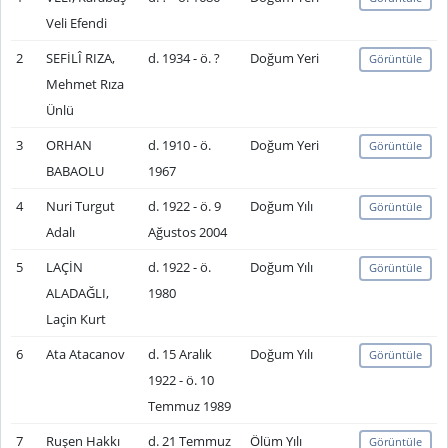
Veli Efendi
2
SEFİLÎ RIZA,
d. 1934 - ö. ?
Doğum Yeri
Görüntüle
Mehmet Rıza
Ünlü
3
ORHAN
d. 1910 - ö.
Doğum Yeri
Görüntüle
BABAOLU
1967
4
Nuri Turgut
d. 1922 - ö. 9
Doğum Yılı
Görüntüle
Adalı
Ağustos 2004
5
LAÇİN
d. 1922 - ö.
Doğum Yılı
Görüntüle
ALADAĞLI,
1980
Laçin Kurt
6
Ata Atacanov
d. 15 Aralık
Doğum Yılı
Görüntüle
1922 - ö. 10
Temmuz 1989
7
Ruşen Hakkı
d. 21 Temmuz
Ölüm Yılı
Görüntüle