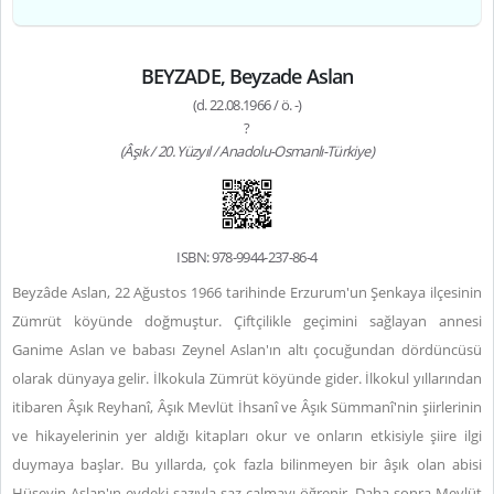
BEYZADE, Beyzade Aslan
(d. 22.08.1966 / ö. -)
?
(Âşık / 20. Yüzyıl / Anadolu-Osmanlı-Türkiye)
ISBN: 978-9944-237-86-4
Beyzâde Aslan, 22 Ağustos 1966 tarihinde Erzurum'un Şenkaya ilçesinin
Zümrüt köyünde doğmuştur. Çiftçilikle geçimini sağlayan annesi
Ganime Aslan ve babası Zeynel Aslan'ın altı çocuğundan dördüncüsü
olarak dünyaya gelir. İlkokula Zümrüt köyünde gider. İlkokul yıllarından
itibaren Âşık Reyhanî, Âşık Mevlüt İhsanî ve Âşık Sümmanî'nin şiirlerinin
ve hikayelerinin yer aldığı kitapları okur ve onların etkisiyle şiire ilgi
duymaya başlar. Bu yıllarda, çok fazla bilinmeyen bir âşık olan abisi
Hüseyin Aslan'ın evdeki sazıyla saz çalmayı öğrenir. Daha sonra Mevlüt