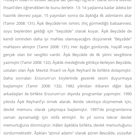
İhsanî'den öğrendikleri ile bunu ilerletir. 13- 14 yaşlarına kadar âdeta bir
hazırlık devresi yaşar, 15 yaşından sonra da âşıklığa ilk adımlarını atar
(Tamir 2008: 131). Âşık Beyzâde'nin ismini, (hiç görmediği) babaannesi,
soyu beylerden geldiği için "beyzâde" olarak koyar. Âşık Beyzâde de
kendi isminden daha iyi mahlas olamayacağını düşünerek "Beyzâde"
mahlasını almıştır (Tamir 2008: 131). Her âşığın gönlünde, hayâlî veya
gerçek olan bir sevgilisi vardır. Âşık Beyzâde de ilk şiirini sevgilisine
yazmıştır (Tamir 2008: 132). Âşıklık mesleğinde gittikçe ilerleyen Beyzâde,
ustaları olan Âşık Mevlüt İhsanî ve Âşık Reyhanî ile birlikte dolaşmıştır.
Daha sonraları Erzurum'un köylerinde gezerek sesini duyurmaya
başlamıştır (Tamir 2008: 132). 1982 yılından itibaren diğer âşık
arkadaşları ile birlikte Erzurum'un dışında programlar yapmıştır. 1990
yılında Âşık Reyhanî'yi örnek alarak, ileride sıkıntıya düşmemek için,
devlet memuru olarak çalışmaya başlamıştır. 1997'de programlarına
zaman ayıramadığı için istifa etmiştir. İki yıl sonra tekrar devlet
memurluğuna dönmüştür. Hâlen âşıklıkla birlikte, devlet memurluğunu
sürdürmektedir. Âşıkları "gönül adamı" olarak gören Beyzâde, yüzyıllar