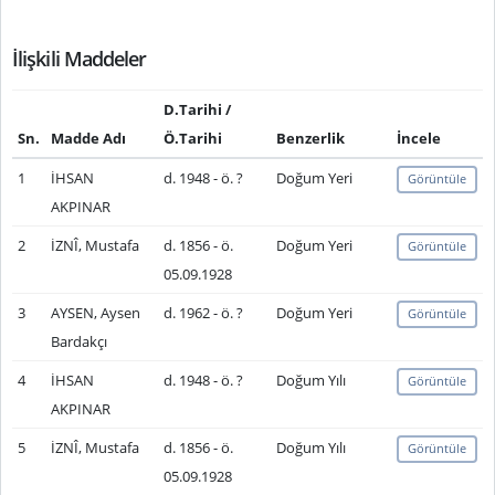
İlişkili Maddeler
D.Tarihi /
Sn.
Madde Adı
Ö.Tarihi
Benzerlik
İncele
1
İHSAN
d. 1948 - ö. ?
Doğum Yeri
Görüntüle
AKPINAR
2
İZNÎ, Mustafa
d. 1856 - ö.
Doğum Yeri
Görüntüle
05.09.1928
3
AYSEN, Aysen
d. 1962 - ö. ?
Doğum Yeri
Görüntüle
Bardakçı
4
İHSAN
d. 1948 - ö. ?
Doğum Yılı
Görüntüle
AKPINAR
5
İZNÎ, Mustafa
d. 1856 - ö.
Doğum Yılı
Görüntüle
05.09.1928