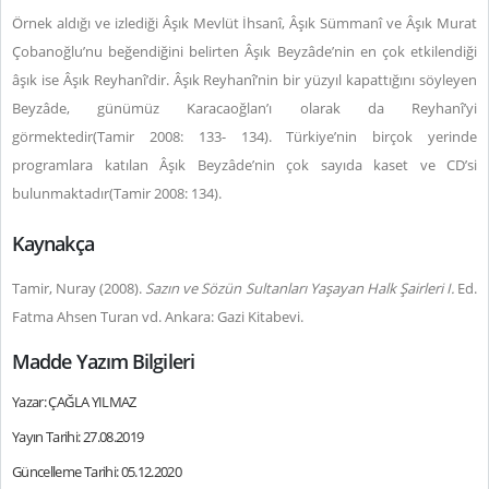
Örnek aldığı ve izlediği Âşık Mevlüt İhsanî, Âşık Sümmanî ve Âşık Murat
Çobanoğlu’nu beğendiğini belirten Âşık Beyzâde’nin en çok etkilendiği
âşık ise Âşık Reyhanî’dir. Âşık Reyhanî’nin bir yüzyıl kapattığını söyleyen
Beyzâde, günümüz Karacaoğlan’ı olarak da Reyhanî’yi
görmektedir(Tamir 2008: 133- 134). Türkiye’nin birçok yerinde
programlara katılan Âşık Beyzâde’nin çok sayıda kaset ve CD’si
bulunmaktadır(Tamir 2008: 134).
Kaynakça
Tamir, Nuray (2008).
Sazın ve Sözün Sultanları Yaşayan Halk Şairleri I.
Ed.
Fatma Ahsen Turan vd. Ankara: Gazi Kitabevi.
Madde Yazım Bilgileri
Yazar: ÇAĞLA YILMAZ
Yayın Tarihi: 27.08.2019
Güncelleme Tarihi: 05.12.2020