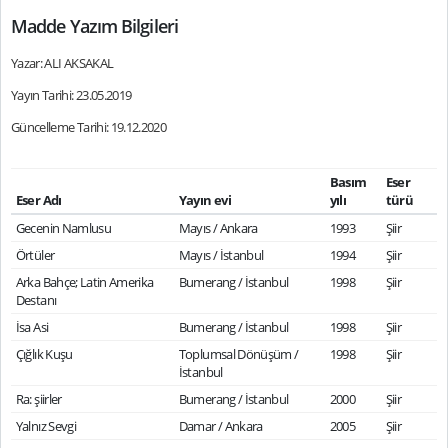
Madde Yazım Bilgileri
Yazar: ALI AKSAKAL
Yayın Tarihi: 23.05.2019
Güncelleme Tarihi: 19.12.2020
Basım
Eser
Eser Adı
Yayın evi
yılı
türü
Gecenin Namlusu
Mayıs / Ankara
1993
Şiir
Örtüler
Mayıs / İstanbul
1994
Şiir
Arka Bahçe; Latin Amerika
Bumerang / İstanbul
1998
Şiir
Destanı
İsa Asi
Bumerang / İstanbul
1998
Şiir
Çığlık Kuşu
Toplumsal Dönüşüm /
1998
Şiir
İstanbul
Ra: şiirler
Bumerang / İstanbul
2000
Şiir
Yalnız Sevgi
Damar / Ankara
2005
Şiir