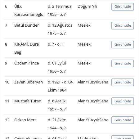
6
Ülkü
d. 2 Temmuz
Doğum Yılı
Görüntüle
Karaosmanoğlu
1955 - ö. ?
7
Betül Dünder
d. 12 Ağustos
Meslek
Görüntüle
1975 - ö. ?
8
KİRÂMÎ, Dura
d. ? - ö. ?
Meslek
Görüntüle
Beg
9
Özdemir İnce
d. 01 Eylül
Meslek
Görüntüle
1936 - ö. ?
10
Zaven Biberyan
d. 1921 - ö. 04
Alan/Yüzyıl/Saha
Görüntüle
Ekim 1984
11
Mustafa Turan
d. 6 Aralık
Alan/Yüzyıl/Saha
Görüntüle
1957 - ö. ?
12
Özkan Mert
d. 21 Ekim
Alan/Yüzyıl/Saha
Görüntüle
1944 - ö. ?
13
Cevat Akkanat
d. 06 Ocak
Madde Adı
Görüntüle