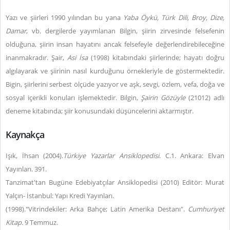
Yazı ve şiirleri 1990 yılından bu yana
Yaba Öykü, Türk Dili, Broy, Dize,
Damar
, vb. dergilerde yayımlanan Bilgin, şiirin zirvesinde felsefenin
olduğuna, şiirin insan hayatını ancak felsefeyle değerlendirebileceğine
inanmakradır. Şair,
Asi İsa
(1998) kitabındaki şiirlerinde; hayatı doğru
algılayarak ve şiirinin nasıl kurduğunu örnekleriyle de göstermektedir.
Bigin, şiirlerini serbest ölçüde yazıyor ve aşk, sevgi, özlem, vefa, doğa ve
sosyal içerikli konuları işlemektedir. Bilgin,
Şairin Gözüyle
(21012) adlı
deneme kitabında; şiir konusundaki düşüncelerini aktarmıştır.
Kaynakça
Işık, İhsan (2004).
Türkiye Yazarlar Ansiklopedisi
. C.1. Ankara: Elvan
Yayınları. 391.
Tanzimat'tan Bugüne Edebiyatçılar Ansiklopedisi (2010) Editör: Murat
Yalçın- İstanbul: Yapı Kredi Yayınları.
(1998)."Vitrindekiler: Arka Bahçe; Latin Amerika Destanı".
Cumhuriyet
Kitap.
9 Temmuz.