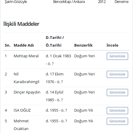
Şairin Gözüyle
Bencekitap / Ankara
2012
Deneme
İlişkili Maddeler
D.Tarihi /
Sn.
Madde Adı
Ö.Tarihi
Benzerlik
İncele
1
Mehtap Meral
d. 1 Ocak 1983
Doğum Yeri
Görüntüle
- ö. ?
2
Nil
d. 17 Ekim
Doğum Yeri
Görüntüle
Karaibrahimgil
1976 - ö. ?
3
Dinçer Apaydın
d. 14 Eylül
Doğum Yeri
Görüntüle
1985 - ö. ?
4
İSA OĞUZ
d. 1955 - ö. ?
Doğum Yılı
Görüntüle
5
Mehmet
d. 1955 - ö. ?
Doğum Yılı
Görüntüle
Ocaktan