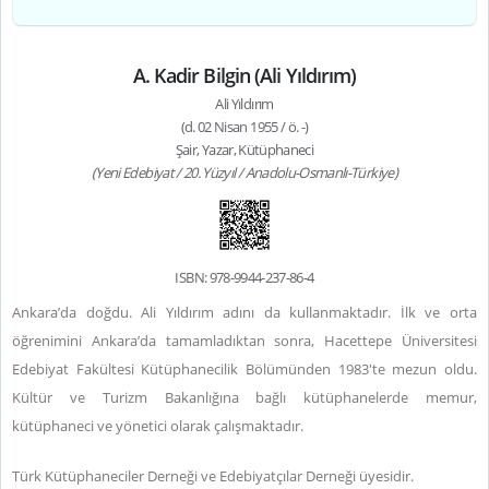
A. Kadir Bilgin (Ali Yıldırım)
Ali Yıldırım
(d. 02 Nisan 1955 / ö. -)
Şair, Yazar, Kütüphaneci
(Yeni Edebiyat / 20. Yüzyıl / Anadolu-Osmanlı-Türkiye)
ISBN: 978-9944-237-86-4
Ankara’da doğdu. Ali Yıldırım adını da kullanmaktadır. İlk ve orta
öğrenimini Ankara’da tamamladıktan sonra, Hacettepe Üniversitesi
Edebiyat Fakültesi Kütüphanecilik Bölümünden 1983'te mezun oldu.
Kültür ve Turizm Bakanlığına bağlı kütüphanelerde memur,
kütüphaneci ve yönetici olarak çalışmaktadır.
Türk Kütüphaneciler Derneği ve Edebiyatçılar Derneği üyesidir.