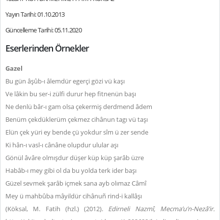
Yayın Tarihi: 01.10.2013
Güncelleme Tarihi: 05.11.2020
Eserlerinden Örnekler
Gazel
Bu gün âşûb-ı âlemdür egerçi gözi vü kaşı
Ve lâkin bu ser-i zülfi durur hep fitnenün başı
Ne denlü bâr-ı gam olsa çekermiş derdmend âdem
Benüm çekdüklerüm çekmez cihânun tagı vü taşı
Elün çek yüri ey bende çü yokdur sîm ü zer sende
Ki hân-ı vasl-ı cânâne olupdur ulular aşı
Gönül âvâre olmışdur düşer küp küp şarâb üzre
Habâb-ı mey gibi ol da bu yolda terk ider başı
Güzel sevmek şarâb içmek sana ayb olımaz Câmî
Mey ü mahbûba mâyildür cihânuñ rind-i kallâşı
(Köksal, M. Fatih (hzl.) (2012).
Edirneli Nazmî,
Mecma’u’n-Nezâ’ir.