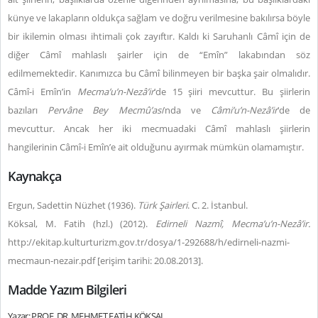
künye ve lakapların oldukça sağlam ve doğru verilmesine bakılırsa böyle
bir ikilemin olması ihtimali çok zayıftır. Kaldı ki Saruhanlı Câmî için de
diğer Câmî mahlaslı şairler için de “Emîn” lakabından söz
edilmemektedir. Kanımızca bu Câmî bilinmeyen bir başka şair olmalıdır.
Câmî-i Emîn’in
Mecma’u’n-Nezâ’ir
’de 15 şiiri mevcuttur. Bu şiirlerin
bazıları
Pervâne Bey Mecmû’ası
’nda ve
Câmi’u’n-Nezâ’ir
’de de
mevcuttur. Ancak her iki mecmuadaki Câmî mahlaslı şiirlerin
hangilerinin Câmî-i Emîn’e ait olduğunu ayırmak mümkün olamamıştır.
Kaynakça
Ergun, Sadettin Nüzhet (1936).
Türk Şairleri
. C. 2. İstanbul.
Köksal, M. Fatih (hzl.) (2012).
Edirneli Nazmî,
Mecma’u’n-Nezâ’ir.
http://ekitap.kulturturizm.gov.tr/dosya/1-292688/h/edirneli-nazmi-
mecmaun-nezair.pdf [erişim tarihi: 20.08.2013].
Madde Yazım Bilgileri
Yazar: PROF. DR. MEHMET FATİH KÖKSAL