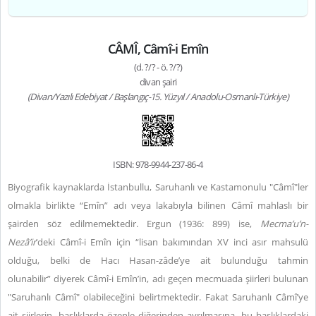
CÂMÎ, Câmî-i Emîn
(d. ?/? - ö. ?/?)
divan şairi
(Divan/Yazılı Edebiyat / Başlangıç-15. Yüzyıl / Anadolu-Osmanlı-Türkiye)
ISBN: 978-9944-237-86-4
Biyografik kaynaklarda İstanbullu, Saruhanlı ve Kastamonulu "Câmî"ler
olmakla birlikte “Emîn” adı veya lakabıyla bilinen Câmî mahlaslı bir
şairden söz edilmemektedir. Ergun (1936: 899) ise,
Mecma’u’n-
Nezâ’ir
’deki Câmî-i Emîn için “lisan bakımından XV inci asır mahsulü
olduğu, belki de Hacı Hasan-zâde’ye ait bulunduğu tahmin
olunabilir” diyerek Câmî-i Emîn’in, adı geçen mecmuada şiirleri bulunan
"Saruhanlı Câmî" olabileceğini belirtmektedir. Fakat Saruhanlı Câmî’ye
ait şiirlerin, başlıklarda özenle diğerinden ayrılmasına, bu başlıklardaki