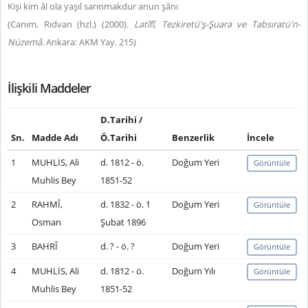
Kişi kim âl ola yaşıl sarınmakdur anun şânı
(Canım, Rıdvan (hzl.) (2000).
Latîfî, Tezkiretü'ş-Şuara ve Tabsıratü'n-
Nüzemâ
. Ankara: AKM Yay. 215)
İlişkili Maddeler
D.Tarihi /
Sn.
Madde Adı
Ö.Tarihi
Benzerlik
İncele
1
MUHLİS, Ali
d. 1812 - ö.
Doğum Yeri
Görüntüle
Muhlis Bey
1851-52
2
RAHMÎ,
d. 1832 - ö. 1
Doğum Yeri
Görüntüle
Osman
Şubat 1896
3
BAHRÎ
d. ? - ö. ?
Doğum Yeri
Görüntüle
4
MUHLİS, Ali
d. 1812 - ö.
Doğum Yılı
Görüntüle
Muhlis Bey
1851-52