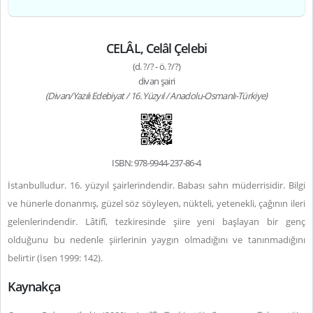
CELÂL, Celâl Çelebi
(d. ?/? - ö. ?/?)
divan şairi
(Divan/Yazılı Edebiyat / 16. Yüzyıl / Anadolu-Osmanlı-Türkiye)
ISBN: 978-9944-237-86-4
İstanbulludur. 16. yüzyıl şairlerindendir. Babası sahn müderrisidir. Bilgi
ve hünerle donanmış, güzel söz söyleyen, nükteli, yetenekli, çağının ileri
gelenlerindendir. Lâtifî, tezkiresinde şiire yeni başlayan bir genç
olduğunu bu nedenle şiirlerinin yaygın olmadığını ve tanınmadığını
belirtir (İsen 1999: 142).
Kaynakça