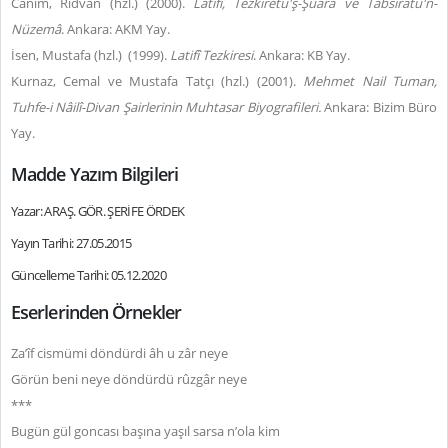
Canım, Rıdvan (hzl.) (2000).
Latîfî, Tezkiretü'ş-Şuara ve Tabsıratü'n-
Nüzemâ
. Ankara: AKM Yay.
İsen, Mustafa (hzl.) (1999).
Latifî Tezkiresi
. Ankara: KB Yay.
Kurnaz, Cemal ve Mustafa Tatçı (hzl.) (2001).
Mehmet Nail Tuman,
Tuhfe-i Nâilî-Divan Şairlerinin Muhtasar Biyografileri.
Ankara: Bizim Büro
Yay.
Madde Yazım Bilgileri
Yazar: ARAŞ. GÖR. ŞERİFE ÖRDEK
Yayın Tarihi: 27.05.2015
Güncelleme Tarihi: 05.12.2020
Eserlerinden Örnekler
Za’îf cismümi döndürdi âh u zâr neye
Görün beni neye döndürdü rûzgâr neye
***
Bugün gül goncası başına yaşıl sarsa n’ola kim