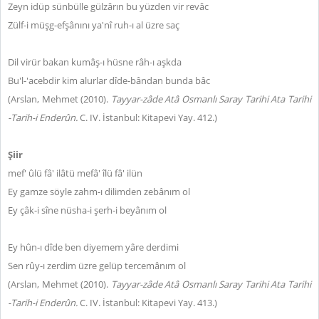
Zeyn idüp sünbülle gülzârın bu yüzden vir revâc
Zülf-i müşg-efşânını ya'nî ruh-ı al üzre saç
Dil virür bakan kumâş-ı hüsne râh-ı aşkda
Bu'l-'acebdir kim alurlar dîde-bândan bunda bâc
(Arslan, Mehmet (2010).
Tayyar-zâde Atâ Osmanlı Saray Tarihi Ata Tarihi
-Tarih-i Enderûn.
C. IV.
İstanbul: Kitapevi Yay. 412.)
Şiir
mef' ûlü fâ' ilâtü mefâ' îlü fâ' ilün
Ey gamze söyle zahm-ı dilimden zebânım ol
Ey çâk-i sîne nüsha-i şerh-i beyânım ol
Ey hûn-ı dîde ben diyemem yâre derdimi
Sen rûy-ı zerdim üzre gelüp tercemânım ol
(Arslan, Mehmet (2010).
Tayyar-zâde Atâ Osmanlı Saray Tarihi Ata Tarihi
-Tarih-i Enderûn.
C. IV. İstanbul: Kitapevi Yay. 413.)