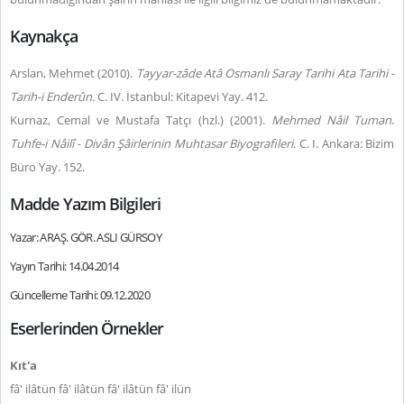
Kaynakça
Arslan, Mehmet (2010).
Tayyar-zâde Atâ Osmanlı Saray Tarihi Ata Tarihi -
Tarih-i Enderûn.
C. IV. İstanbul: Kitapevi Yay. 412.
Kurnaz, Cemal ve Mustafa Tatçı (hzl.) (2001).
Mehmed Nâil Tuman
.
Tuhfe-i Nâilî - Divân Şâirlerinin Muhtasar Biyografileri
. C. I. Ankara: Bizim
Büro Yay. 152.
Madde Yazım Bilgileri
Yazar: ARAŞ. GÖR. ASLI GÜRSOY
Yayın Tarihi: 14.04.2014
Güncelleme Tarihi: 09.12.2020
Eserlerinden Örnekler
Kıt'a
fâ' ilâtün fâ' ilâtün fâ' ilâtün fâ' ilün