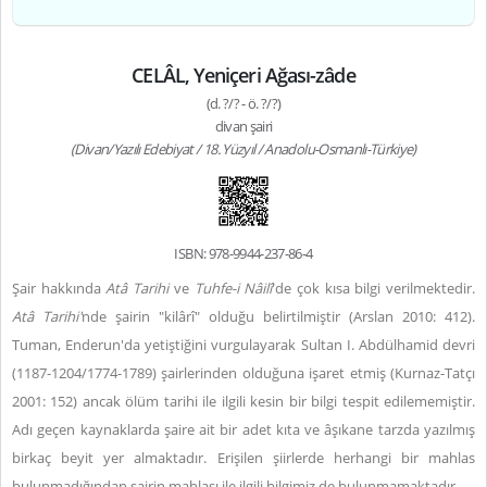
CELÂL, Yeniçeri Ağası-zâde
(d. ?/? - ö. ?/?)
divan şairi
(Divan/Yazılı Edebiyat / 18. Yüzyıl / Anadolu-Osmanlı-Türkiye)
ISBN: 978-9944-237-86-4
Şair hakkında
Atâ Tarihi
ve
Tuhfe-i Nâilî
'de çok kısa bilgi verilmektedir.
Atâ Tarihi'
nde şairin "kilârî" olduğu belirtilmiştir (Arslan 2010: 412).
Tuman, Enderun'da yetiştiğini vurgulayarak Sultan I. Abdülhamid devri
(1187-1204/1774-1789) şairlerinden olduğuna işaret etmiş (Kurnaz-Tatçı
2001: 152) ancak ölüm tarihi ile ilgili kesin bir bilgi tespit edilememiştir.
Adı geçen kaynaklarda şaire ait bir adet kıta ve âşıkane tarzda yazılmış
birkaç beyit yer almaktadır. Erişilen şiirlerde herhangi bir mahlas
bulunmadığından şairin mahlası ile ilgili bilgimiz de bulunmamaktadır.