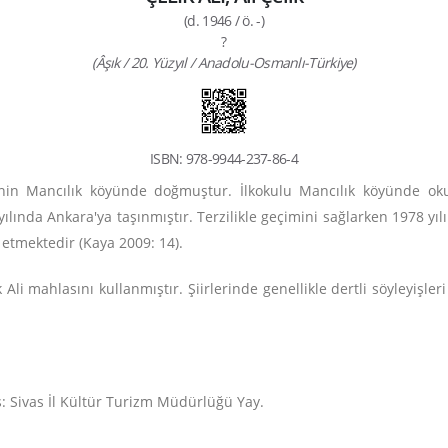
(d. 1946 / ö. -)
?
(Âşık / 20. Yüzyıl / Anadolu-Osmanlı-Türkiye)
ISBN: 978-9944-237-86-4
esinin Mancılık köyünde doğmuştur. İlkokulu Mancılık köyünde o
 yılında Ankara'ya taşınmıştır. Terzilikle geçimini sağlarken 1978 y
 etmektedir (Kaya 2009: 14).
Ali mahlasını kullanmıştır. Şiirlerinde genellikle dertli söyleyişleri
: Sivas İl Kültür Turizm Müdürlüğü Yay.