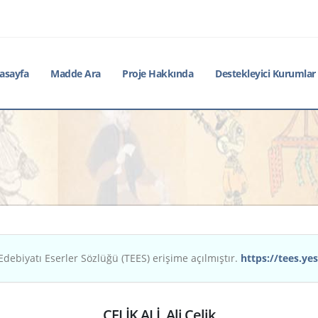
asayfa
Madde Ara
Proje Hakkında
Destekleyici Kurumlar
Edebiyatı Eserler Sözlüğü (TEES) erişime açılmıştır.
https://tees.yes
ÇELİK ALİ, Ali Çelik