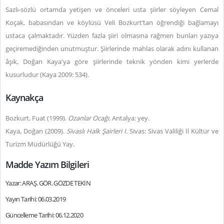
Sazlı-sözlü ortamda yetişen ve önceleri usta şiirler söyleyen Cemal
Koçak, babasından ve köylüsü Veli Bozkurt’tan öğrendiği bağlamayı
ustaca çalmaktadır. Yüzden fazla şiiri olmasına rağmen bunları yazıya
geçiremediğinden unutmuştur. Şiirlerinde mahlas olarak adını kullanan
âşık, Doğan Kaya'ya göre şiirlerinde teknik yönden kimi yerlerde
kusurludur (Kaya 2009: 534).
Kaynakça
Bozkurt, Fuat (1999).
Ozanlar Ocağı.
Antalya: yey.
Kaya, Doğan (2009).
Sivaslı Halk Şairleri I.
Sivas: Sivas Valiliği İl Kültür ve
Turizm Müdürlüğü Yay.
Madde Yazım Bilgileri
Yazar: ARAŞ. GÖR. GÖZDE TEKİN
Yayın Tarihi: 06.03.2019
Güncelleme Tarihi: 06.12.2020