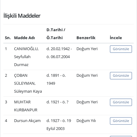
İlişkili Maddeler
D.Tarihi /
Sn.
Madde Adı
Ö.Tarihi
Benzerlik
İncele
1
CANIMOĞLU,
d. 20.02.1942 -
Doğum Yeri
Görüntüle
Seyfullah
ö. 06.07.2004
Durmaz
2
ÇOBAN
d. 1891 - ö.
Doğum Yeri
Görüntüle
SÜLEYMAN,
1949
Süleyman Kaya
3
MUHTAR
d. 1921 - ö. ?
Doğum Yeri
Görüntüle
KURBANPUR
4
Dursun Akçam
d. 1927 - ö. 19
Doğum Yılı
Görüntüle
Eylül 2003