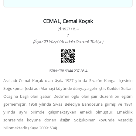
CEMAL, Cemal Koçak
(d. 1927 / ö. -)
?
(Âşık / 20. Yüzyıl / Anadolu-Osmanlı-Türkiye)
ISBN: 978-9944-237-86-4
Asıl adı Cemal Koçak olan âşık, 1927 yılında Sivas’ın Kangal ilçesinin
Soğukpınar (eski adı Mamaş) köyünde dünyaya gelmiştir. Kızıldeli Sultan
Ocağına bağlı olan Şaban Dede’nin oğlu olan şair düzenli bir eğitim
görmemiştir. 1958 yılında Sivas Belediye Bandosuna girmiş ve 1981
yılında aynı birimde çalışmaktayken emekli olmuştur. Emeklilik
sonrasında köyüne dönen âşığın Soğukpınar köyünde yaşadığı
bilinmektedir (Kaya 2009: 534).