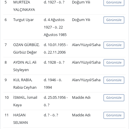
5
MURTEZA
d. 1927 - ö. ?
Doğum Yılı
Görüntüle
YALÇINKAYA
6
Turgut Uyar
d. 4 Ağustos
Doğum Yılı
Görüntüle
1927 - ö. 22
Ağustos 1985
7
OZAN GÜRBÜZ,
d. 10.01.1955 -
Alan/Yüzyıl/Saha
Görüntüle
Gürbüz Değer
ö. 22.11.2006
8
AYDIN ALİ, Ali
d. 1928 - ö. ?
Alan/Yüzyıl/Saha
Görüntüle
Söyleyen
9
KUL RABİA,
d. 1946 - ö.
Alan/Yüzyıl/Saha
Görüntüle
Rabia Ceyhan
1994
10
İSMAİL, İsmail
d. 25.05.1956 -
Madde Adı
Görüntüle
Kaya
ö. ?
11
HASAN
d. ? - ö. ?
Madde Adı
Görüntüle
SELMAN