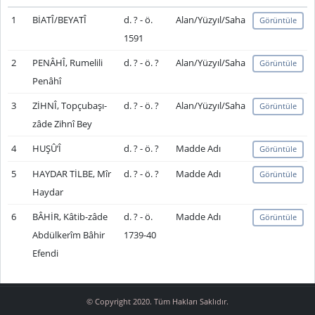
1
BİATÎ/BEYATÎ
d. ? - ö.
Alan/Yüzyıl/Saha
Görüntüle
1591
2
PENÂHÎ, Rumelili
d. ? - ö. ?
Alan/Yüzyıl/Saha
Görüntüle
Penâhî
3
ZİHNÎ, Topçubaşı-
d. ? - ö. ?
Alan/Yüzyıl/Saha
Görüntüle
zâde Zihnî Bey
4
HUŞÛ’Î
d. ? - ö. ?
Madde Adı
Görüntüle
5
HAYDAR TİLBE, Mîr
d. ? - ö. ?
Madde Adı
Görüntüle
Haydar
6
BÂHİR, Kâtib-zâde
d. ? - ö.
Madde Adı
Görüntüle
Abdülkerîm Bâhir
1739-40
Efendi
© Copyright 2020. Tüm Hakları Saklıdır.