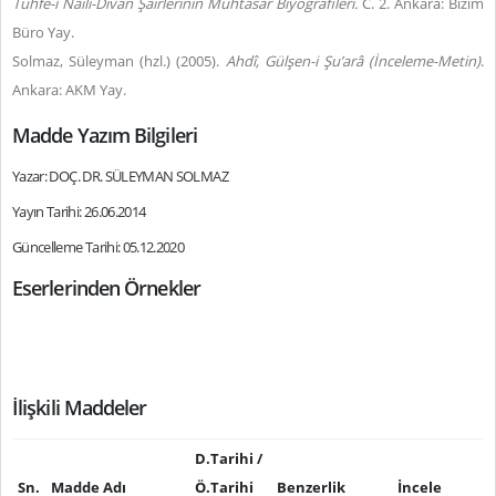
Tuhfe-i Nâilî-Divan Şairlerinin Muhtasar Biyografileri.
C. 2. Ankara: Bizim
Büro Yay.
Solmaz, Süleyman (hzl.) (2005).
Ahdî, Gül
ş
en-i
Ş
u’arâ
(İnceleme-Metin)
.
Ankara: AKM Yay.
Madde Yazım Bilgileri
Yazar: DOÇ. DR. SÜLEYMAN SOLMAZ
Yayın Tarihi: 26.06.2014
Güncelleme Tarihi: 05.12.2020
Eserlerinden Örnekler
İlişkili Maddeler
D.Tarihi /
Sn.
Madde Adı
Ö.Tarihi
Benzerlik
İncele