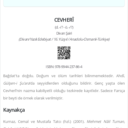
CEVHERÎ
(d. -/? - ö. -/?)
Divan Şairi
(Divan/Yazılı Edebiyat / 16. Yüzyıl / Anadolu-Osmanlı-Türkiye)
ISBN: 978-9944-237-86-4
Bağdat'ta doğdu. Doğum ve ölüm tarihleri bilinmemektedir. Ahdî,
Gülşen-i Şu’ara
’da seyyidlerden olduğunu bildirir. Genç yaşta ölen
Cevherî’nin nazma kabiliyetli olduğu tezkirede kayıtlıdır. Sadece Farsça
bir beyti de örnek olarak verilmiştir.
Kaynakça
Kurnaz, Cemal ve Mustafa Tatcı (hzl.) (2001).
Mehmet
Nâil Tuman,