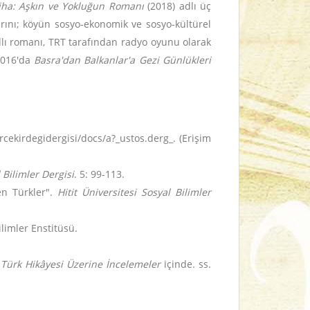
iha: Aşkın ve Yokluğun Romanı
(2018) adlı üç
rını; köyün sosyo-ekonomik ve sosyo-kültürel
lı romanı, TRT tarafından radyo oyunu olarak
 2016'da
Basra'dan Balkanlar'a Gezi Günlükleri
rcekirdegidergisi/docs/a?_ustos.derg_. (Erişim
Bilimler Dergisi
. 5: 99-113.
en Türkler".
Hitit Üniversitesi Sosyal Bilimler
limler Enstitüsü.
ürk Hikâyesi Üzerine İncelemeler
içinde. ss.