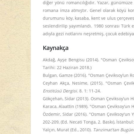
diğer yönü romancılığıdır. Yazar, günümüz
romana imza atmıştır. Genel olarak köyü kon
durumunu köy, kasaba, kent ve ulus çerçevesi
seslendirilip yayımlandı. 1980 sonrası Türk 
adıyla gezi notlarını neşretmiş, çocuk edebiya
Kaynakça
Akdağ, Ayşe Bengisu (2014). "Osman Çeviksoy
Tarihi: 22 Haziran 2018.)
Bulgan, Gamze (2016). "Osman Çeviksoy’un R
Ceyhan Akça, Nesime, (2015). "Osman Çevik
Enstitüsü Dergisi.
8. 1: 11-24.
Gökçehan, Sidar (2013). Osman Çeviksoy’un Hik
Karaca, Alaattin (1989). "Osman Çeviksoy’un 
Özdemir, Sidar (2016). "Osman Çeviksoy'un 
202-209, (Ed. Necati Tonga, 2. Baskı), İstanbul:
Yalçın, Murat (Ed., 2010).
Tanzimat'tan Bugüne