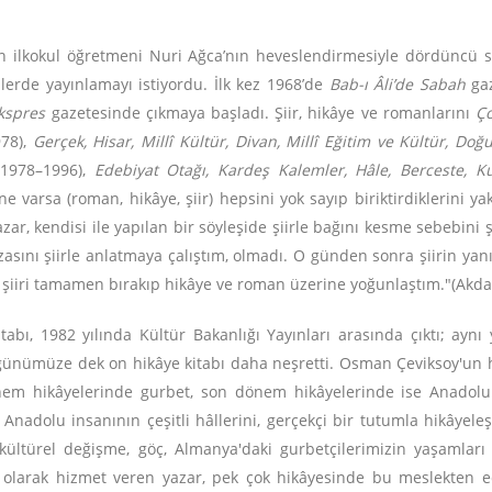
 ilkokul öğretmeni Nuri Ağca’nın heveslendirmesiyle dördüncü sın
gilerde yayınlamayı istiyordu. İlk kez 1968’de
Bab-ı Âli’de Sabah
gaz
kspres
gazetesinde çıkmaya başladı. Şiir, hikâye ve romanlarını
Ç
978),
Gerçek, Hisar, Millî Kültür, Divan, Millî Eğitim ve Kültür, Doğ
1978–1996),
Edebiyat Otağı, Kardeş Kalemler, Hâle, Berceste, K
ne varsa (roman, hikâye, şiir) hepsini yok sayıp biriktirdiklerini y
Yazar, kendisi ile yapılan bir söyleşide şiirle bağını kesme sebebini 
azasını şiirle anlatmaya çalıştım, olmadı. O günden sonra şiirin ya
a şiiri tamamen bırakıp hikâye ve roman üzerine yoğunlaştım."(Akdağ
tabı, 1982 yılında Kültür Bakanlığı Yayınları arasında çıktı; aynı y
 günümüze dek on hikâye kitabı daha neşretti. Osman Çeviksoy'un hi
nem hikâyelerinde gurbet, son dönem hikâyelerinde ise Anadolu v
Anadolu insanının çeşitli hâllerini, gerçekçi bir tutumla hikâyele
, kültürel değişme, göç, Almanya'daki gurbetçilerimizin yaşamlar
 olarak hizmet veren yazar, pek çok hikâyesinde bu meslekten edin