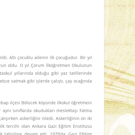
i. Altı çocuklu ailenin ilk çocuğudur. Bir yıl
ezun oldu. O yıl Çorum İlköğretmen Okulunun
okul yıllarında olduğu gibi yaz tatillerinde
sebze satmak gibi işlerde çalıştı, çay ocağında
şebap ilçesi Bölücek köyünde ilkokul öğretmeni
ar aynı sınıflarda okudukları meslektaşı Fatma
ışırken askerliğini istedi. Askerliğinin on iki
lk tercihi olan Ankara Gazi Eğitim Enstitüsü
 tahsiline devam etti. 1979’da, Gazi Eğitim