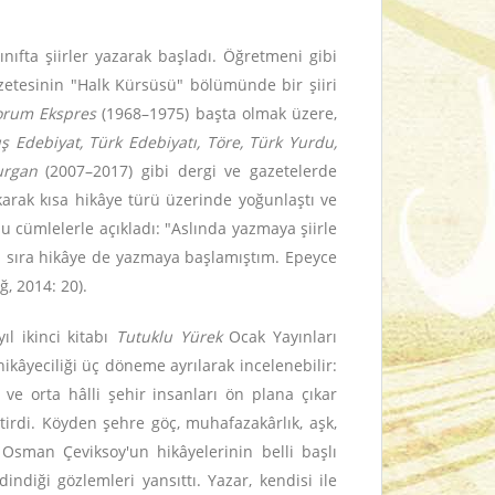
ıfta şiirler yazarak başladı. Öğretmeni gibi
etesinin "Halk Kürsüsü" bölümünde bir şiiri
orum Ekspres
(1968–1975) başta olmak üzere,
uş Edebiyat, Türk Edebiyatı, Töre, Türk Yurdu,
urgan
(2007–2017) gibi dergi ve gazetelerde
akarak kısa hikâye türü üzerinde yoğunlaştı ve
şu cümlelerle açıkladı: "Aslında yazmaya şiirle
nı sıra hikâye de yazmaya başlamıştım. Epeyce
, 2014: 20).
ıl ikinci kitabı
Tutuklu Yürek
Ocak Yayınları
kâyeciliği üç döneme ayrılarak incelenebilir:
e orta hâlli şehir insanları ön plana çıkar
ştirdi. Köyden şehre göç, muhafazakârlık, aşk,
ı Osman Çeviksoy'un hikâyelerinin belli başlı
diği gözlemleri yansıttı. Yazar, kendisi ile