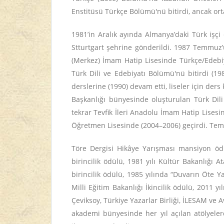
Enstitüsü Türkçe Bölümü'nü bitirdi, ancak or
1981’in Aralık ayında Almanya’daki Türk işç
Stturtgart şehrine gönderildi. 1987 Temmuz’u
(Merkez) İmam Hatip Lisesinde Türkçe/Edebi
Türk Dili ve Edebiyatı Bölümü'nü bitirdi (19
derslerine (1990) devam etti, liseler için de
Başkanlığı bünyesinde oluşturulan Türk Dili
tekrar Tevfik İleri Anadolu İmam Hatip Lises
Öğretmen Lisesinde (2004–2006) geçirdi. Temm
Töre Dergisi Hikâye Yarışması mansiyon ö
birincilik ödülü, 1981 yılı Kültür Bakanlığı
birincilik ödülü, 1985 yılında “Duvarın Öte Ya
Milli Eğitim Bakanlığı İkincilik ödülü, 2011 
Çeviksoy, Türkiye Yazarlar Birliği, İLESAM ve 
akademi bünyesinde her yıl açılan atölyeler