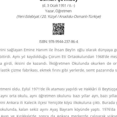
(d. 3 Ocak 1951 / ö. -)
Yazar, Öğretmen
(Yeni Edebiyat / 20. Yüzyıl / Anadolu-Osmanlı-Türkiye)
ISBN: 978-9944-237-86-4
mini sağlayan Emine Hanım ile İhsan Bey’in oğlu olarak dünyaya geld
e bitirdi. Aynı yıl kaydolduğu Çorum Eti Ortaokulundan 1968'de m
 girdi, ikisini de kazandı. İlköğretmen Okulunda okurken de orta
lastik çizme fabrikası, ekmek fırını gibi yerlerde, semt pazarında 
tmeni oldu. Eylül 1971’de ilk ataması yapıldı ve Hakkâri ili Beytüş
e aynı orta okulu, aynı öğretmen okulunu bazı yıllar ayrı, bazı yıll
Ankara ili Kalecik ilçesi Yeniçöte köyü ilkokuluna çıktı. Burada çal
 okulunda, kalan sekiz ayını Ayaş Bayram köyünde yaptı. 1976’da i
Ayaş ve Kırıkkale’de, sonra da Ankara merkezde çalışarak yüksek