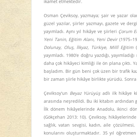
ikamet etmektedir.
Osman Çeviksoy, yazmaya; şair ve yazar olan
güzel yazılar, şiirler yazmayı, gazete ve der
yayımladı. Aynı yıl hikâye ve şiirleri
Çorum E
Yeni Tanin, Eğitim Alanı, Yeni Devir
(1975–1
Dolunay, Oluş, İlkyaz, Türkiye, Millî Eğitim
(
yayımladı. 1980’e doğru yazdığı, yayımladığı 
daha çok hikâyeci kimliği ile ön plana çıktı. 
başladım. Bir gün beni çok üzen bir trafik k
bir zaman şiirle hikâye birlikte yürüdü. Sonr
Çeviksoy'un
Beyaz Yürüyüş
adlı ilk hikâye ki
arasında neşredildi. Bu iki kitabın ardından
İlk dönem hikâyelerinde Anadolu, ikinci dö
(Gökçehan 2013: 10). Çeviksoy, hikâyelerinde 
sağlık, vatan sevgisi, kadın, aile çözülmesi
konularını oluşturmaktadır. 35 yıl öğretmen