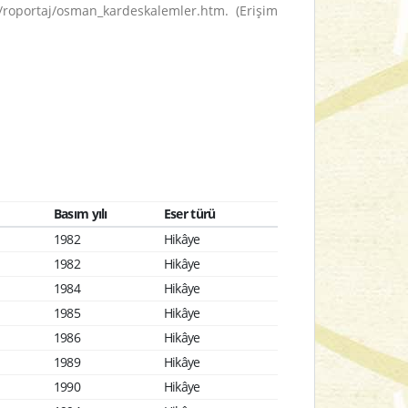
/roportaj/osman_kardeskalemler.htm. (Erişim
Basım yılı
Eser türü
1982
Hikâye
1982
Hikâye
1984
Hikâye
1985
Hikâye
1986
Hikâye
1989
Hikâye
1990
Hikâye