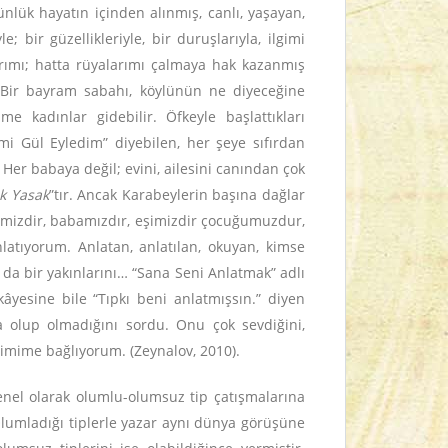
 günlük hayatın içinden alınmış, canlı, yaşayan,
e; bir güzellikleriyle, bir duruşlarıyla, ilgimi
rımı; hatta rüyalarımı çalmaya hak kazanmış
r. Bir bayram sabahı, köylünün ne diyeceğine
e kadınlar gidebilir. Öfkeyle başlattıkları
mi Gül Eyledim” diyebilen, her şeye sıfırdan
Her babaya değil; evini, ailesini canından çok
k Yasak
”tır. Ancak Karabeylerin başına dağlar
nemizdir, babamızdır, eşimizdir çocuğumuzdur,
nlatıyorum. Anlatan, anlatılan, okuyan, kimse
da bir yakınlarını… “Sana Seni Anlatmak” adlı
âyesine bile “Tıpkı beni anlatmışsın.” diyen
 olup olmadığını sordu. Onu çok sevdiğini,
çimime bağlıyorum. (Zeynalov, 2010).
enel olarak olumlu-olumsuz tip çatışmalarına
 Olumladığı tiplerle yazar aynı dünya görüşüne