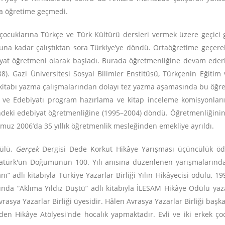
ta öğretime geçmedi.
i çocuklarına Türkçe ve Türk Kültürü dersleri vermek üzere geçic
na kadar çalıştıktan sora Türkiye’ye döndü. Ortaöğretime geçerek
yat öğretmeni olarak başladı. Burada öğretmenliğine devam ederke
88). Gazi Üniversitesi Sosyal Bilimler Enstitüsü, Türkçenin Eğiti
rs kitabı yazma çalışmalarından dolayı tez yazma aşamasında bu öğre
 ve Edebiyatı program hazırlama ve kitap inceleme komisyonların
indeki edebiyat öğretmenliğine (1995–2004) döndü. Öğretmenliğinin 
uz 2006’da 35 yıllık öğretmenlik mesleğinden emekliye ayrıldı.
dülü,
Gerçek
Dergisi Dede Korkut Hikâye Yarışması üçüncülük ö
 Atatürk'ün Doğumunun 100. Yılı anısına düzenlenen yarışmalarınd
nı” adlı kitabıyla Türkiye Yazarlar Birliği Yılın Hikâyecisi ödülü, 1
yılında “Aklıma Yıldız Düştü” adlı kitabıyla İLESAM Hikâye Ödülü y
Avrasya Yazarlar Birliği üyesidir. Hâlen Avrasya Yazarlar Birliği başk
den Hikâye Atölyesi'nde hocalık yapmaktadır. Evli ve iki erkek 