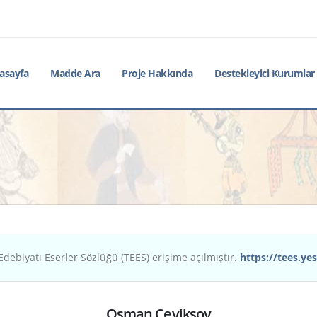
asayfa
Madde Ara
Proje Hakkında
Destekleyici Kurumlar
Edebiyatı Eserler Sözlüğü (TEES) erişime açılmıştır.
https://tees.yes
Osman Çeviksoy