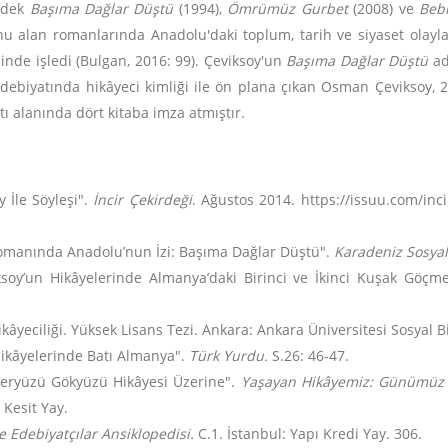
e dek
Başıma Dağlar Düştü
(1994),
Ömrümüz Gurbet
(2008) ve
Beb
u alan romanlarında Anadolu'daki toplum, tarih ve siyaset olayla
nde işledi (Bulgan, 2016: 99). Çeviksoy'un
Başıma Dağlar Düştü
ad
edebiyatında hikâyeci kimliği ile ön plana çıkan Osman Çeviksoy,
tı alanında dört kitaba imza atmıştır.
 İle Söyleşi".
İncir Çekirdeği
. Ağustos 2014. https://issuu.com/inci
omanında Anadolu’nun İzi: Başıma Dağlar Düştü".
Karadeniz Sosyal 
soy’un Hikâyelerinde Almanya’daki Birinci ve İkinci Kuşak Göçm
âyeciliği. Yüksek Lisans Tezi. Ankara: Ankara Üniversitesi Sosyal Bi
Hikâyelerinde Batı Almanya".
Türk Yurdu.
S.26: 46-47.
Yeryüzü Gökyüzü Hikâyesi Üzerine".
Yaşayan Hikâyemiz: Günümüz T
 Kesit Yay.
 Edebiyatçılar Ansiklopedisi.
C.1. İstanbul: Yapı Kredi Yay. 306.