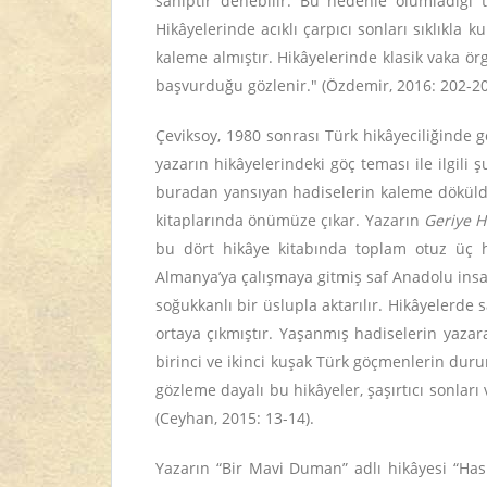
sahiptir denebilir. Bu nedenle olumladığı ti
Hikâyelerinde acıklı çarpıcı sonları sıklıkla
kaleme almıştır. Hikâyelerinde klasik vaka ö
başvurduğu gözlenir." (Özdemir, 2016: 202-20
Çeviksoy, 1980 sonrası Türk hikâyeciliğinde 
yazarın hikâyelerindeki göç teması ile ilgil
buradan yansıyan hadiselerin kaleme döküldüğ
kitaplarında önümüze çıkar. Yazarın
Geriye H
bu dört hikâye kitabında toplam otuz üç h
Almanya’ya çalışmaya gitmiş saf Anadolu insa
soğukkanlı bir üslupla aktarılır. Hikâyelerd
ortaya çıkmıştır. Yaşanmış hadiselerin yaza
birinci ve ikinci kuşak Türk göçmenlerin duru
gözleme dayalı bu hikâyeler, şaşırtıcı sonlar
(Ceyhan, 2015: 13-14).
Yazarın “Bir Mavi Duman” adlı hikâyesi “Has