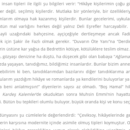
insan tipleri ile ilgili şu bilgileri verir: "Hikâye kişilerimin çoğu
r değil, seçilmiş kişilerdir. Mutlaka bir yönleriyle, bir özellikleriyl
nlarım olmaya hak kazanmış kişilerdir. Bunlar gecelerimi, uykula
bütün mal varlığını herkes değil yalnız Deli Eşrefler harcayabili
yli uzağındaki bahçesine, ayçiçeğiyle dertleşmeye ancak Fadim
 için Şakir ile Fazlı olmak gerekir. “Duvarın Öte Yanı”na “Derdi
rin üstüne kar yağsa da Bedrettin kötüye, kötülüklere teslim olmaz. 
, gözyaşı denizine ha düştü, ha düşecek gibi olan babaya “
Ağlama
mızda yaşayan, tanıdığımız, bildiğimiz insanlardır. Bunlar bizim an
bilirim ki ben, tanıdıklarımdan bazılarını diğer tanıdıklarıma a
larım yazdığım hikâye ve romanlarda ya kendilerini buluyorlar ya 
 beni anlatmışsın!” diyenlerin sayısı az olmadı. “Boş Hamal” hik
yi
Kardeş Kalemler
’de okuduktan sonra Muhsin Emmi’nin hayatta
di. Bütün bu tepkileri olumlu buluyor, büyük oranda kişi ve konu se
nyasını şu cümlelerle değerlendirdi: "Çeviksoy, hikâyelerinde g
iplerin karşısına modernite içinde asimile olmuş tipleri koymuştur.