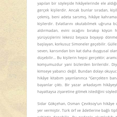
yapılan bir söyleşide hikâyelerinde ele aldığı 
gerçek kişilerdir. Ancak bunlar sıradan, kişile
çekmiş, beni adeta sarsmış, hikâye kahrama
kişilerdir. Evlatlarını okutabilmek uğruna 
aldırmadan, evini ocağını bırakıp köyün ha
yürüyüşlerini lekesiz beyaza boyayıp dönmek
başlayan, korkusuz Simoneler geçebilir. Gülle
seven, karısından bin kat daha duygusal olan
düşebilir… Bu kişilerin hepsi gerçektir; ara
komşumuzdur yani bizlerden birileridir. Diye
kimseye yabancı değil. Bundan dolayı okuyucu
hikâye kitabım yayınlanınca “Gerçekten bana
bayanlar çıktı. Bir yazar arkadaşım hikâye
hayattaysa ziyaretine gitmek istediğini söyle
Sidar Gökçehan, Osman Çeviksoy'un hikâye dü
yer vermiştir. Türk örf ve âdetlerine bağlı t