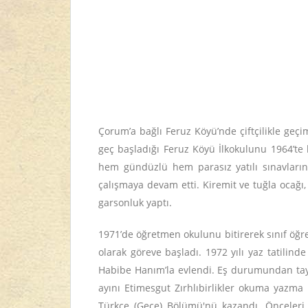
Çorum’a bağlı Feruz Köyü’nde çiftçilikle geçi
geç başladığı Feruz Köyü İlkokulunu 1964’t
hem gündüzlü hem parasız yatılı sınavlarına
çalışmaya devam etti. Kiremit ve tuğla ocağı, 
garsonluk yaptı.
1971’de öğretmen okulunu bitirerek sınıf öğre
olarak göreve başladı. 1972 yılı yaz tatilind
Habibe Hanım’la evlendi. Eş durumundan tayini 
ayını Etimesgut Zırhlıbirlikler okuma yazma
Türkçe (Gece) Bölümü'nü kazandı. Önceleri 