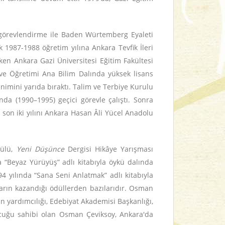
i görevlendirme ile Baden Würtemberg Eyaleti
 1987-1988 öğretim yılına Ankara Tevfik İleri
n Ankara Gazi Üniversitesi Eğitim Fakültesi
m ve Öğretimi Ana Bilim Dalında yüksek lisans
nimini yarıda bıraktı. Talim ve Terbiye Kurulu
da (1990–1995) geçici görevle çalıştı. Sonra
son iki yılını Ankara Hasan Âli Yücel Anadolu
dülü,
Yeni Düşünce
Dergisi Hikâye Yarışması
a “Beyaz Yürüyüş” adlı kitabıyla öykü dalında
994 yılında “Sana Seni Anlatmak” adlı kitabıyla
azarın kazandığı ödüllerden bazılarıdır. Osman
an yardımcılığı, Edebiyat Akademisi Başkanlığı,
çocuğu sahibi olan Osman Çeviksoy, Ankara'da