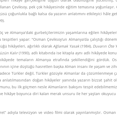
pleri hikâye gerçekliğine uygun olarak olabildiğine yüceltmiş, o
 kullanan Çeviksoy, pek çok hikâyesinde eğitim temasına yoğunlaşır. 
rgüsü çoğunlukla bağlı kalsa da yazarın anlatımını etkileyici hâle
9).
göç ve Almanya'daki gurbetçilerimizin yaşamlarına eğilen hikâyeler
i şu tespitleri yapar: "Osman Çeviksoy’un Almanya’da çalıştığı dön
ü hikâyeleri, ağırlıklı olarak
Ağlamak Yasak
(1984),
Duvarın Öte 
üzün Kalır
(1990), adlı kitabında ise kitapla aynı adlı hikâyede k
ikâyede temaların Almanya etrafında şekillendiğini gördük. O
nının içine düştüğü hasretten başka Alman insanı ile yaşam ve zihni
e sadece Türkler değil, Türkler gözüyle Almanlar da çözümlenmeye 
ra anlatılmasından doğan hikâyeler yanında yazarın bizzat şahit
munu, bu ilk göçmen nesle Almanların bakışını tespit edebilmemiz a
ı ve hikâye boyunca diri kalan merak unsuru ile her yaştan okuyucu 
ret” adıyla televizyon ve video filmi olarak yayınlanmıştır. Osma