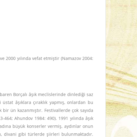
e 2000 yılında vefat etmiştir (Namazov 2004:
baren Borçalı âşık meclislerinde dinlediği saz
üstat âşıklara çıraklık yapmış, onlardan bu
ük bir ün kazanmıştır. Festivallerde çok sayıda
463-464; Ahundov 1984: 490).
1991 yılında âşık
n adına büyük konserler vermiş, aydınlar onun
 divani gibi türlerde şiirleri bulunmaktadır.