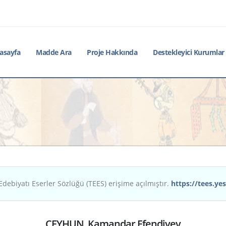
asayfa
Madde Ara
Proje Hakkında
Destekleyici Kurumlar
Edebiyatı Eserler Sözlüğü (TEES) erişime açılmıştır.
https://tees.yes
CEYHUN, Kamandar Efendiyev