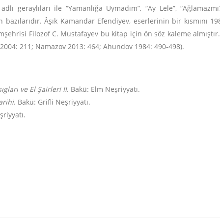
r” adlı geraylıları ile “Yamanlığa Uymadım”, “Ay Lele”, “Ağlamazm
en bazılarıdır. Âşık Kamandar Efendiyev, eserlerinin bir kısmını 
şehrisi Filozof C. Mustafayev bu kitap için ön söz kaleme almıştır. K
2004: 211; Namazov 2013: 464; Ahundov 1984: 490-498).
ları ve El Şairleri II
. Bakü: Elm Neşriyyatı.
arihi
. Bakü: Grifli Neşriyyatı.
riyyatı.