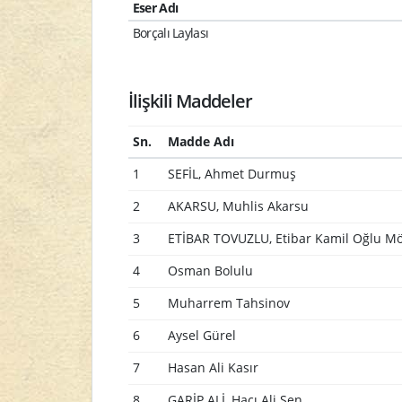
Eser Adı
Borçalı Laylası
İlişkili Maddeler
Sn.
Madde Adı
1
SEFİL, Ahmet Durmuş
2
AKARSU, Muhlis Akarsu
3
ETİBAR TOVUZLU, Etibar Kamil Oğlu 
4
Osman Bolulu
5
Muharrem Tahsinov
6
Aysel Gürel
7
Hasan Ali Kasır
8
GARİP ALİ, Hacı Ali Şen