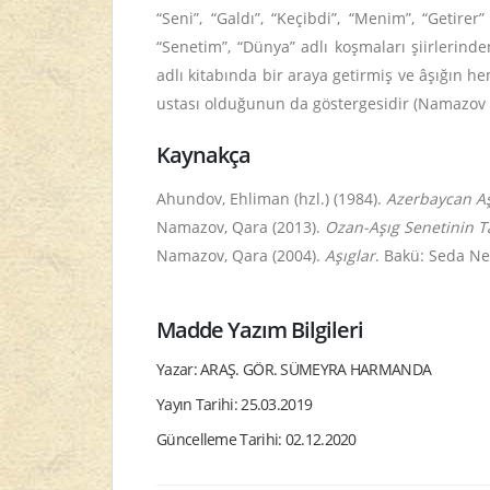
“Seni”, “Galdı”, “Keçibdi”, “Menim”, “Getire
“Senetim”, “Dünya” adlı koşmaları şiirlerind
adlı kitabında bir araya getirmiş ve âşığın hem
ustası olduğunun da göstergesidir (Namazov 
Kaynakça
Ahundov, Ehliman (hzl.) (1984).
Azerbaycan Aşıg
Namazov, Qara (2013).
Ozan-Aşıg Senetinin T
Namazov, Qara (2004).
Aşıglar
. Bakü: Seda Neş
Madde Yazım Bilgileri
Yazar: ARAŞ. GÖR. SÜMEYRA HARMANDA
Yayın Tarihi: 25.03.2019
Güncelleme Tarihi: 02.12.2020