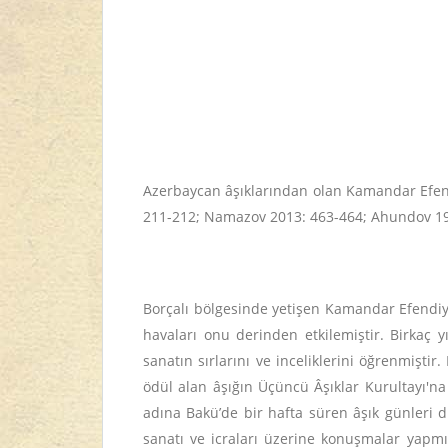
Azerbaycan âşıklarından olan Kamandar Efend
211-212; Namazov 2013: 463-464; Ahundov 19
Borçalı bölgesinde yetişen Kamandar Efendiyev
havaları onu derinden etkilemiştir. Birkaç
sanatın sırlarını ve inceliklerini öğrenmiştir
ödül alan âşığın Üçüncü Âşıklar Kurultayı'n
adına Bakü’de bir hafta süren âşık günleri d
sanatı ve icraları üzerine konuşmalar yapmış