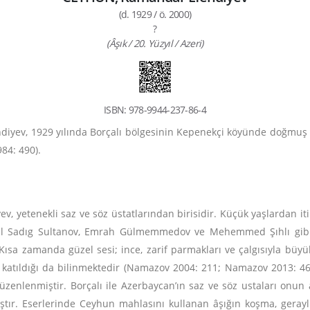
(d. 1929 / ö. 2000)
?
(Âşık / 20. Yüzyıl / Azeri)
ISBN: 978-9944-237-86-4
iyev, 1929 yılında Borçalı bölgesinin Kepenekçi köyünde doğmuş v
84: 490).
, yetenekli saz ve söz üstatlarından birisidir. Küçük yaşlardan iti
 yıl Sadıg Sultanov, Emrah Gülmemmedov ve Mehemmed Şıhlı gibi 
. Kısa zamanda güzel sesi; ince, zarif parmakları ve çalgısıyla büy
a katıldığı da bilinmektedir (Namazov 2004: 211; Namazov 2013: 
üzenlenmiştir. Borçalı ile Azerbaycan’ın saz ve söz ustaları onu
tır. Eserlerinde Ceyhun mahlasını kullanan âşığın koşma, geraylı,