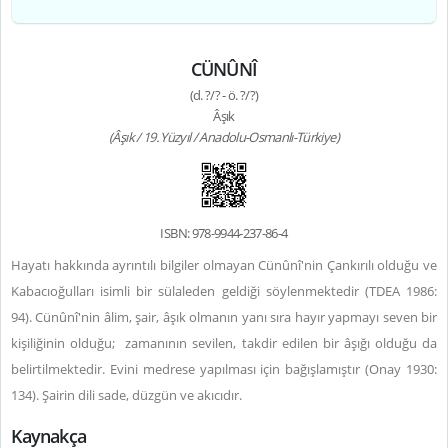
CÜNÛNÎ
(d. ?/? - ö. ?/?)
Âşık
(Âşık / 19. Yüzyıl / Anadolu-Osmanlı-Türkiye)
ISBN: 978-9944-237-86-4
Hayatı hakkında ayrıntılı bilgiler olmayan Cünûnî'nin Çankırılı olduğu ve
Kabacıoğulları isimli bir sülaleden geldiği söylenmektedir (TDEA 1986:
94). Cünûnî'nin âlim, şair, âşık olmanın yanı sıra hayır yapmayı seven bir
kişiliğinin olduğu; zamanının sevilen, takdir edilen bir âşığı olduğu da
belirtilmektedir.
Evini medrese yapılması için bağışlamıştır
(Onay 1930:
134). Şairin dili sade, düzgün ve akıcıdır.
Kaynakça