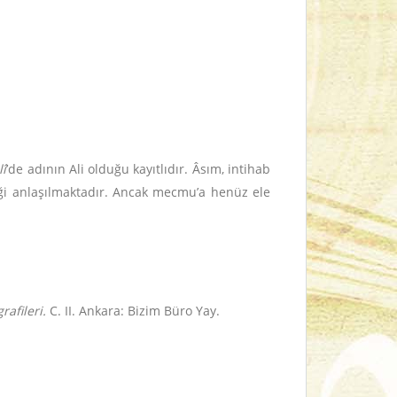
lî
’de adının Ali olduğu kayıtlıdır. Âsım, intihab
ttiği anlaşılmaktadır. Ancak mecmu’a henüz ele
rafileri.
C. II. Ankara: Bizim Büro Yay.