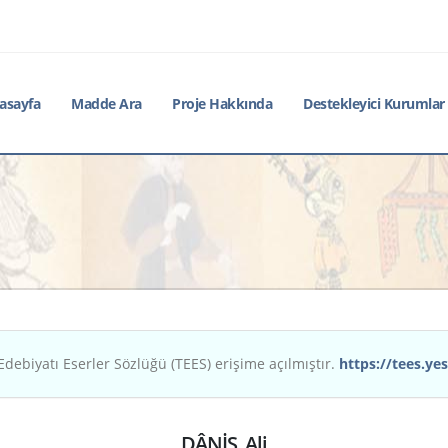
asayfa
Madde Ara
Proje Hakkında
Destekleyici Kurumlar
Edebiyatı Eserler Sözlüğü (TEES) erişime açılmıştır.
https://tees.yes
DÂNİŞ, Ali