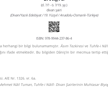
(d. ?/? - ö. ?/19. yy.)
divan şairi
(Divan/Yazılı Edebiyat / 19. Yüzyıl / Anadolu-Osmanlı-Türkiye)
ISBN: 978-9944-237-86-4
da herhangi bir bilgi bulunamamıştır.
Âsım Tezkiresi
ve
Tuhfe-i Nâ’i
aldığını ifade etmektedir. Bu bilgiden Dâniş’in bir mecmua tertip e
i. AlE Nr. 1326. vr. 6a.
Mehmet Nâil Tuman, Tuhfe-i Nâilî- Divan Şairlerinin Muhtasar Biyog