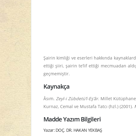
Şairin kimliği ve eserleri hakkında kaynaklar
ettiği şiiri, şairin te’lif ettiği mecmuadan 
geçmemiştir.
Kaynakça
Âsım.
Zeyl-i Zübdetü’l-Eş’âr
. Millet Kütüphanes
Kurnaz, Cemal ve Mustafa Tatcı (hzl.) (2001).
Madde Yazım Bilgileri
Yazar: DOÇ. DR. HAKAN YEKBAŞ