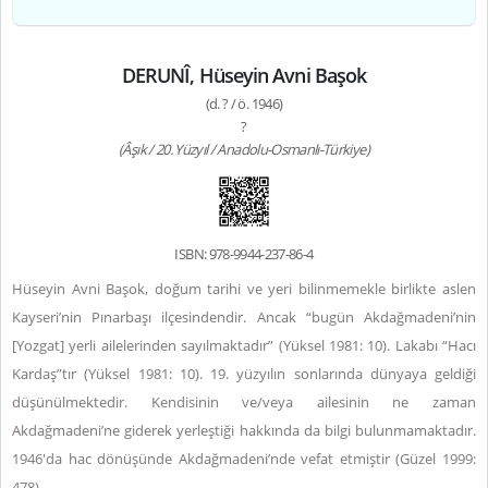
DERUNÎ, Hüseyin Avni Başok
(d. ? / ö. 1946)
?
(Âşık / 20. Yüzyıl / Anadolu-Osmanlı-Türkiye)
ISBN: 978-9944-237-86-4
Hüseyin Avni Başok, doğum tarihi ve yeri bilinmemekle birlikte aslen
Kayseri’nin Pınarbaşı ilçesindendir. Ancak “bugün Akdağmadeni’nin
[Yozgat] yerli ailelerinden sayılmaktadır” (Yüksel 1981: 10). Lakabı “Hacı
Kardaş”tır (Yüksel 1981: 10). 19. yüzyılın sonlarında dünyaya geldiği
düşünülmektedir. Kendisinin ve/veya ailesinin ne zaman
Akdağmadeni’ne giderek yerleştiği hakkında da bilgi bulunmamaktadır.
1946'da hac dönüşünde Akdağmadeni’nde vefat etmiştir (Güzel 1999:
478).