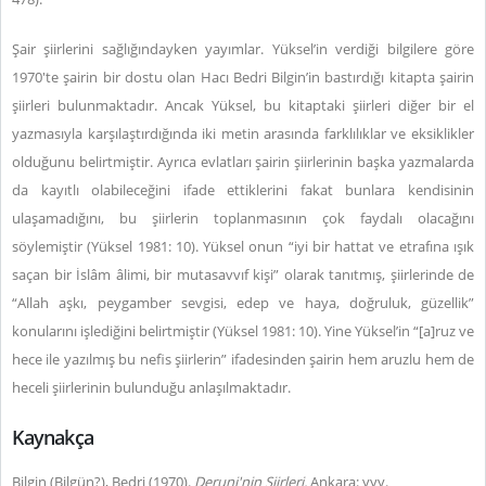
Şair şiirlerini sağlığındayken yayımlar. Yüksel’in verdiği bilgilere göre
1970'te şairin bir dostu olan Hacı Bedri Bilgin’in bastırdığı kitapta şairin
şiirleri bulunmaktadır. Ancak Yüksel, bu kitaptaki şiirleri diğer bir el
yazmasıyla karşılaştırdığında iki metin arasında farklılıklar ve eksiklikler
olduğunu belirtmiştir. Ayrıca evlatları şairin şiirlerinin başka yazmalarda
da kayıtlı olabileceğini ifade ettiklerini fakat bunlara kendisinin
ulaşamadığını, bu şiirlerin toplanmasının çok faydalı olacağını
söylemiştir (Yüksel 1981: 10). Yüksel onun “iyi bir hattat ve etrafına ışık
saçan bir İslâm âlimi, bir mutasavvıf kişi” olarak tanıtmış, şiirlerinde de
“Allah aşkı, peygamber sevgisi, edep ve haya, doğruluk, güzellik”
konularını işlediğini belirtmiştir (Yüksel 1981: 10). Yine Yüksel’in “[a]ruz ve
hece ile yazılmış bu nefis şiirlerin” ifadesinden şairin hem aruzlu hem de
heceli şiirlerinin bulunduğu anlaşılmaktadır.
Kaynakça
Bilgin (Bilgün?), Bedri (1970).
Deruni'nin Şiirleri.
Ankara: yyy.