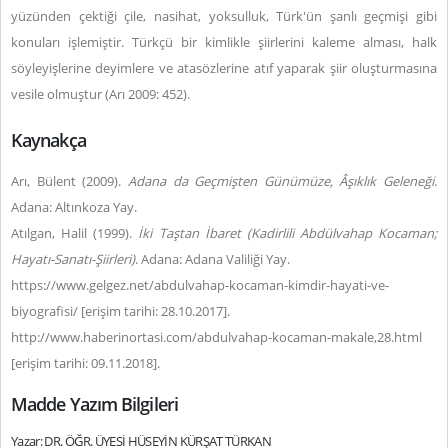
yüzünden çektiği çile, nasihat, yoksulluk, Türk'ün şanlı geçmişi gibi
konuları işlemiştir.
Türkçü bir kimlikle şiirlerini kaleme alması, halk
söyleyişlerine deyimlere ve atasözlerine atıf yaparak şiir oluşturmasına
vesile olmuştur (Arı 2009: 452).
Kaynakça
Arı, Bülent (2009).
Adana da Geçmişten Günümüze, Âşıklık Geleneği
.
Adana: Altınkoza Yay.
Atılgan, Halil (1999).
İki Taştan İbaret (Kadirlili Abdülvahap Kocaman;
Hayatı-Sanatı-Şiirleri)
. Adana: Adana Valiliği Yay.
https://www.gelgez.net/abdulvahap-kocaman-kimdir-hayati-ve-
biyografisi/ [erişim tarihi: 28.10.2017].
http://www.haberinortasi.com/abdulvahap-kocaman-makale,28.html
[erişim tarihi: 09.11.2018].
Madde Yazım Bilgileri
Yazar: DR. ÖĞR. ÜYESİ HÜSEYİN KÜRŞAT TÜRKAN