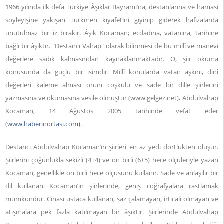
1966 yılında ilk defa Türkiye Âşıklar Bayramı’na, destanlarına ve hamasi
söyleyişine yakışan Türkmen kıyafetini giyinip giderek hafızalarda
unutulmaz bir iz bırakır.
Âşık Kocaman; ecdadına, vatanına, tarihine
bağlı bir âşıktır. "Destancı Vahap" olarak bilinmesi de bu millî ve manevi
değerlere sadık kalmasından kaynaklanmaktadır. O, şiir okuma
konusunda da güçlü bir isimdir. Millî konularda vatan aşkını, dinî
değerleri kaleme alması onun coşkulu ve sade bir dille şiirlerini
yazmasına ve okumasına vesile olmuştur (www.gelgez.net)
.
Abdulvahap
Kocaman, 14 Ağustos 2005 tarihinde vefat eder
(
www.haberinortasi.com).
Destancı Abdulvahap Kocaman’ın şiirleri en az yedi dörtlükten oluşur.
Şiirlerini çoğunlukla sekizli (4+4) ve on birli (6+5) hece ölçüleriyle yazan
Kocaman, genellikle on birli hece ölçüsünü kullanır. Sade ve anlaşılır bir
dil kullanan Kocaman’ın şiirlerinde, geniş coğrafyalara rastlamak
mümkündür. Cinası ustaca kullanan, saz çalamayan, irticali olmayan ve
atışmalara pek fazla katılmayan bir âşıktır. Şiirlerinde Abdulvahap