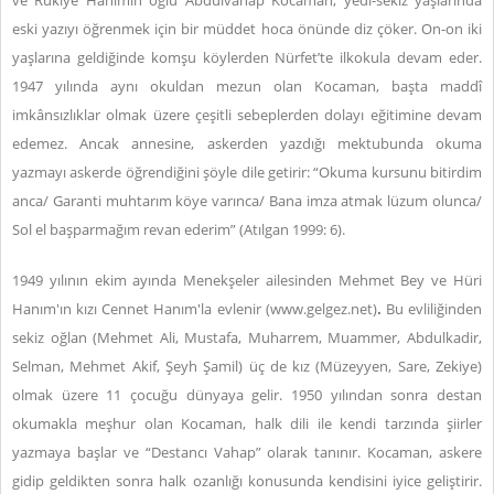
ve Rukiye Hanımın oğlu Abdulvahap Kocaman, yedi-sekiz yaşlarında
eski yazıyı öğrenmek için bir müddet hoca önünde diz çöker. On-on iki
yaşlarına geldiğinde komşu köylerden Nürfet’te ilkokula devam eder.
1947 yılında aynı okuldan mezun olan Kocaman, başta maddî
imkânsızlıklar olmak üzere çeşitli sebeplerden dolayı eğitimine devam
edemez. Ancak annesine, askerden yazdığı mektubunda okuma
yazmayı askerde öğrendiğini şöyle dile getirir: “Okuma kursunu bitirdim
anca/ Garanti muhtarım köye varınca/ Bana imza atmak lüzum olunca/
Sol el başparmağım revan ederim” (Atılgan 1999: 6).
1949 yılının ekim ayında Menekşeler ailesinden Mehmet Bey ve Hüri
Hanım'ın kızı Cennet Hanım'la evlenir (www.gelgez.net)
.
Bu evliliğinden
sekiz oğlan (Mehmet Ali, Mustafa, Muharrem, Muammer, Abdulkadir,
Selman, Mehmet Akif, Şeyh Şamil) üç de kız (Müzeyyen, Sare, Zekiye)
olmak üzere 11 çocuğu dünyaya gelir. 1950 yılından sonra destan
okumakla meşhur olan Kocaman, halk dili ile kendi tarzında şiirler
yazmaya başlar ve “Destancı Vahap” olarak tanınır. Kocaman, askere
gidip geldikten sonra halk ozanlığı konusunda kendisini iyice geliştirir.