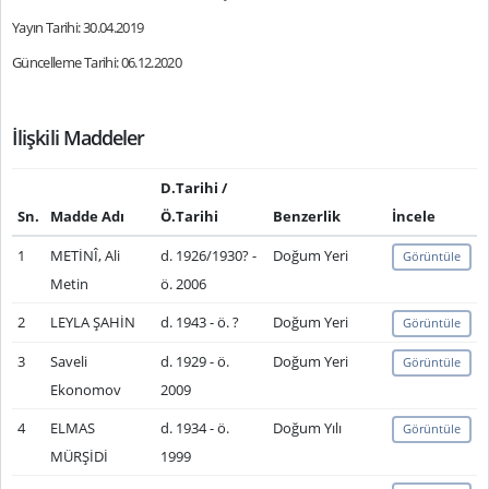
Yayın Tarihi: 30.04.2019
Güncelleme Tarihi: 06.12.2020
İlişkili Maddeler
D.Tarihi /
Sn.
Madde Adı
Ö.Tarihi
Benzerlik
İncele
1
METİNÎ, Ali
d. 1926/1930? -
Doğum Yeri
Görüntüle
Metin
ö. 2006
2
LEYLA ŞAHİN
d. 1943 - ö. ?
Doğum Yeri
Görüntüle
3
Saveli
d. 1929 - ö.
Doğum Yeri
Görüntüle
Ekonomov
2009
4
ELMAS
d. 1934 - ö.
Doğum Yılı
Görüntüle
MÜRŞİDİ
1999