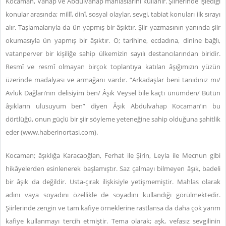
Kocaman, Vahap ve Abdulvahap mahlaslarını kullanır. Şiirlerinde işlediği
konular arasında; millî, dinî, sosyal olaylar, sevgi, tabiat konuları ilk sırayı
alır. Taşlamalarıyla da ün yapmış bir âşıktır. Şiir yazmasının yanında şiir
okumasıyla ün yapmış bir âşıktır. O; tarihine, ecdadına, dinine bağlı,
vatanperver bir kişiliğe sahip ülkemizin sayılı destancılarından biridir.
Resmî ve resmî olmayan birçok toplantıya katılan âşığımızın yüzün
üzerinde madalyası ve armağanı vardır. “Arkadaşlar beni tanıdınız mı/
Avluk Dağları’nın delisiyim ben/ Âşık Veysel bile kaçtı ünümden/ Bütün
âşıkların ulusuyum ben” diyen Âşık Abdulvahap Kocaman’ın bu
dörtlüğü, onun güçlü bir şiir söyleme yeteneğine sahip olduğuna şahitlik
eder (www.haberinortasi.com).
Kocaman; âşıklığa Karacaoğlan, Ferhat ile Şirin, Leyla ile Mecnun gibi
hikâyelerden esinlenerek başlamıştır. Saz çalmayı bilmeyen âşık, badeli
bir âşık da değildir. Usta-çırak ilişkisiyle yetişmemiştir. Mahlas olarak
adını vaya soyadını özellikle de soyadını kullandığı görülmektedir.
Şiirlerinde zengin ve tam kafiye örneklerine rastlansa da daha çok yarım
kafiye kullanmayı tercih etmiştir. Tema olarak; aşk, vefasız sevgilinin