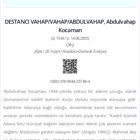
DESTANCI VAHAP/VAHAP/ABDULVAHAP, Abdulvahap
Kocaman
(d. 1934 / ö. 14.08.2005)
Çiftçi
(Âşık / 20. Yüzyıl / Anadolu-Osmanlı-Türkiye)
ISBN: 978-9944-237-86-4
Abdulvahap Kocaman, 1934 yılında yoksul bir ailenin çocuğu olarak
Osmaniye’nin Kadirli ilçesinin Koçlu (Avluk) köyünde dünyaya gelir.
Kadirli’nin Adana’ya bağlı olduğu dönemlerde kendi hâl tercümesini
anlatan şiirinde memleketini ve kendisini şöyle tanıtır: “Kadirli ilçemdi
Adana ilim/ Hürriyet bağının lalesiyim ben/ Merdi çok severim namert
değilim/ Mazlumun garibin sılasıyım ben” (Atılgan 1999:2). Mehmet Bey