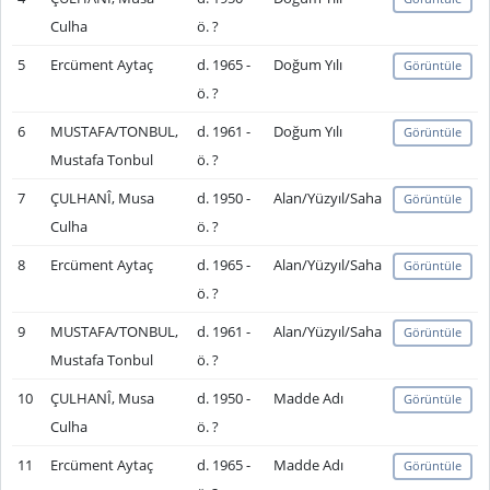
Culha
ö. ?
5
Ercüment Aytaç
d. 1965 -
Doğum Yılı
Görüntüle
ö. ?
6
MUSTAFA/TONBUL,
d. 1961 -
Doğum Yılı
Görüntüle
Mustafa Tonbul
ö. ?
7
ÇULHANÎ, Musa
d. 1950 -
Alan/Yüzyıl/Saha
Görüntüle
Culha
ö. ?
8
Ercüment Aytaç
d. 1965 -
Alan/Yüzyıl/Saha
Görüntüle
ö. ?
9
MUSTAFA/TONBUL,
d. 1961 -
Alan/Yüzyıl/Saha
Görüntüle
Mustafa Tonbul
ö. ?
10
ÇULHANÎ, Musa
d. 1950 -
Madde Adı
Görüntüle
Culha
ö. ?
11
Ercüment Aytaç
d. 1965 -
Madde Adı
Görüntüle