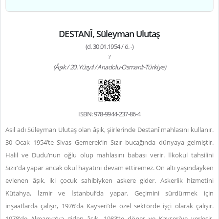
DESTANÎ, Süleyman Ulutaş
(d. 30.01.1954 / ö. -)
?
(Âşık / 20. Yüzyıl / Anadolu-Osmanlı-Türkiye)
ISBN: 978-9944-237-86-4
Asıl adı Süleyman Ulutaş olan âşık, şiirlerinde Destanî mahlasını kullanır.
30 Ocak 1954’te Sivas Gemerek’in Sızır bucağında dünyaya gelmiştir.
Halil ve Dudu’nun oğlu olup mahlasını babası verir. İlkokul tahsilini
Sızır’da yapar ancak okul hayatını devam ettiremez. On altı yaşındayken
evlenen âşık, iki çocuk sahibiyken askere gider. Askerlik hizmetini
Kütahya, İzmir ve İstanbul’da yapar. Geçimini sürdürmek için
inşaatlarda çalışır, 1976’da Kayseri’de özel sektörde işçi olarak çalışır.
1978’de Almanya’ya giden âşık, 1983’te döner ve Kayseri’ye yerleşir.