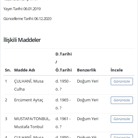
Yayın Tarihi: 06.01.2019
Güncelleme Tarihi: 06.12.2020
İlişkili Maddeler
D.Tarihi
/
Sn.
Madde Adı
Ö.Tarihi
Benzerlik
İncele
1
ÇULHANÎ, Musa
d. 1950 -
Doğum Yeri
Görüntüle
Culha
ö. ?
2
Ercüment Aytaç
d. 1965 -
Doğum Yeri
Görüntüle
ö. ?
3
MUSTAFA/TONBUL,
d. 1961 -
Doğum Yeri
Görüntüle
Mustafa Tonbul
ö. ?
4
ÇULHANÎ, Musa
d. 1950 -
Doğum Yılı
Görüntüle