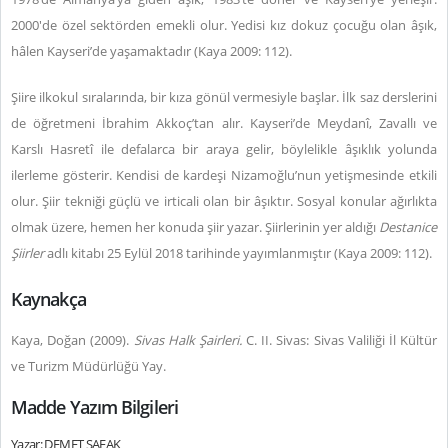
2000'de özel sektörden emekli olur. Yedisi kız dokuz çocuğu olan âşık,
hâlen Kayseri’de yaşamaktadır (Kaya 2009: 112).
Şiire ilkokul sıralarında, bir kıza gönül vermesiyle başlar. İlk saz derslerini
de öğretmeni İbrahim Akkoç’tan alır. Kayseri’de Meydanî, Zavallı ve
Karslı Hasretî ile defalarca bir araya gelir, böylelikle âşıklık yolunda
ilerleme gösterir. Kendisi de kardeşi Nizamoğlu’nun yetişmesinde etkili
olur. Şiir tekniği güçlü ve irticali olan bir âşıktır. Sosyal konular ağırlıkta
olmak üzere, hemen her konuda şiir yazar. Şiirlerinin yer aldığı
Destanice
Şiirler
adlı kitabı 25 Eylül 2018 tarihinde yayımlanmıştır (Kaya 2009: 112).
Kaynakça
Kaya, Doğan (2009).
Sivas Halk Şairleri.
C. II. Sivas: Sivas Valiliği İl Kültür
ve Turizm Müdürlüğü Yay.
Madde Yazım Bilgileri
Yazar: DEMET ŞAFAK