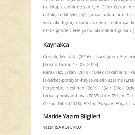
bu kitap ekseninde şair için "Dilek Özkan, bi
oldukça etkileyici çağrışımsal anlamlar elde
yola çıkıldığı için kadın öznenin toplumsal k
ironik gönderilerle yüklü, okunabilirliği olan 
Kaynakça
Gökçek, Mustafa (2016). "Issızlığımın Esmer
[Erişim Tarihi: 17. 09. 2019]
Karakiraz, Erkan (2019). "Dilek Özkan'la 'Bir
la-birkac-porsiyon-hayat-ve-siir-uzerine [Erişi
Perşembe, Neslihan (2019). "Şair Dilek Özka
birkac-porsiyon-hayat-7035h.htm [Erişim Tarih
Özkan, Dilek (2018).
Birkaç Porsiyon Hayat
. İs
Madde Yazım Bilgileri
Yazar: İSA KOYUNCU