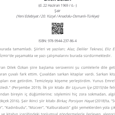
(d. 22 Haziran 1969 / ö. -)
Şair
(Yeni Edebiyat / 20. Yüzyıl / Anadolu-Osmanlı-Türkiye)
ISBN: 978-9944-237-86-4
burada tamamladı. Şiirleri ve yazıları;
Alaz, Deliler Teknesi, Eliz
en İzmir'de yaşamakta ve yazı çalışmalarını burada sürdürmektedir.
uran Dilek Özkan şiire başlama serüvenini şu cümlelerle dile geti
n çuvalı fark ettim. Çuvaldan sarkan kitaplar vardı. Sarkan kitap
apları eve getirdim. Temizleyip köşeme yerleştirdim. Yunus Emre
edi." (Perşembe 2019). İlk şiir kitabı
Bir Uçurum İçe
(2015)'de fel
ından bireyin iç düğümlerine; söylemini hiç zora sokmadan, al
kçek 2016). Şair ikinci şiir kitabı
Birkaç Porsiyon Hayat
(2018)’ta, “
Kısır”, “Kadınbudu”, “Mücver”, “Kalburabastı” gibi yemeklerden yola 
 ve kitabın içeriğindeki toplumsal göndermelerle ilerleyen, alegoriy