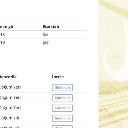
sım yılı
Eser türü
015
Şiir
018
Şiir
Benzerlik
İncele
Doğum Yeri
Görüntüle
Doğum Yeri
Görüntüle
Doğum Yeri
Görüntüle
Doğum Yılı
Görüntüle