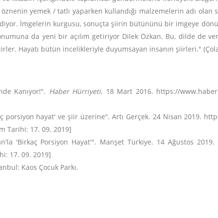
r öznenin yemek / tatlı yaparken kullandığı malzemelerin adı olan 
 ediyor. İmgelerin kurgusu, sonuçta şiirin bütününü bir imgeye dön
onumuna da yeni bir açılım getiriyor Dilek Özkan. Bu, dilde de veril
şiirler. Hayatı bütün incelikleriyle duyumsayan insanın şiirleri." (Ç
inde Kanıyor!".
Haber Hürriyeti
. 18 Mart 2016. https://www.haberh
kaç porsiyon hayat' ve şiir üzerine". Artı Gerçek. 24 Nisan 2019. ht
m Tarihi: 17. 09. 2019]
n'la 'Birkaç Porsiyon Hayat'". Manşet Türkiye. 14 Ağustos 2019. h
i: 17. 09. 2019]
tanbul: Kaos Çocuk Parkı.