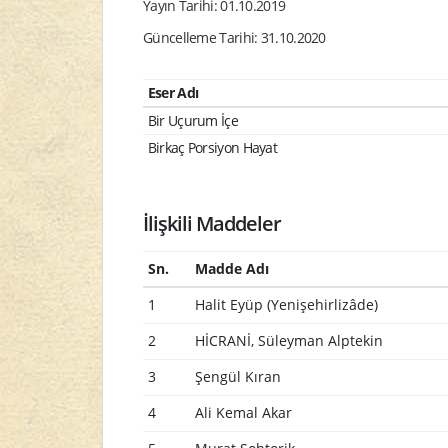
Yayın Tarihi: 01.10.2019
Güncelleme Tarihi: 31.10.2020
Eser Adı
Bir Uçurum İçe
Birkaç Porsiyon Hayat
İlişkili Maddeler
Sn.
Madde Adı
1
Halit Eyüp (Yenişehirlizâde)
2
HİCRANİ, Süleyman Alptekin
3
Şengül Kıran
4
Ali Kemal Akar