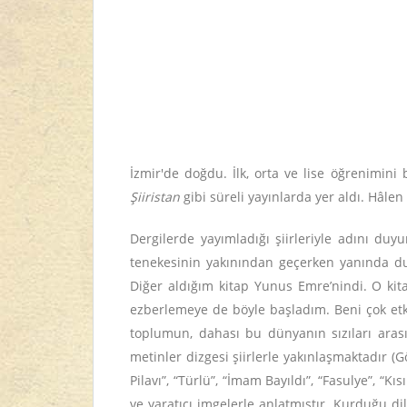
İzmir'de doğdu. İlk, orta ve lise öğrenimini 
Şiiristan
gibi süreli yayınlarda yer aldı. Hâl
Dergilerde yayımladığı şiirleriyle adını duy
tenekesinin yakınından geçerken yanında dura
Diğer aldığım kitap Yunus Emre’nindi. O kit
ezberlemeye de böyle başladım. Beni çok etkil
toplumun, dahası bu dünyanın sızıları aras
metinler dizgesi şiirlerle yakınlaşmaktadır (Gö
Pilavı”, “Türlü”, “İmam Bayıldı”, “Fasulye”, “
ve yaratıcı imgelerle anlatmıştır. Kurduğu dil