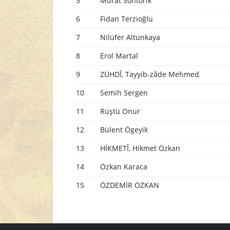
5
Murat Sohtorik
6
Fidan Terzioğlu
7
Nilüfer Altunkaya
8
Erol Martal
9
ZÜHDÎ, Tayyib-zâde Mehmed
10
Semih Sergen
11
Rüştü Onur
12
Bülent Ögeyik
13
HİKMETÎ, Hikmet Özkan
14
Özkan Karaca
15
ÖZDEMİR ÖZKAN