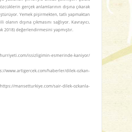
sözcüklerin gerçek anlamlarının dışına çıkarak
üştürüyor. Yemek pişirmekten, tatlı yapmaktan
i olanın dışına çıkmasını sağlıyor. Kavrayıcı,
olak 2018) değerlendirmesini yapmıştır.
urriyeti.com/issizligimin-esmerinde-kaniyor/
tps://www.artigercek.com/haberler/dilek-ozkan-
ttps://mansetturkiye.com/sair-dilek-ozkanla-