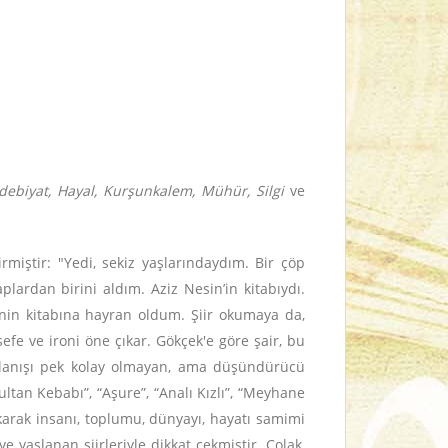
 Edebiyat, Hayal, Kurşunkalem, Mühür, Silgi
ve
rmiştir: "Yedi, sekiz yaşlarındaydım. Bir çöp
lardan birini aldım. Aziz Nesin’in kitabıydı.
’nin kitabına hayran oldum. Şiir okumaya da,
sefe ve ironi öne çıkar. Gökçek'e göre şair, bu
gılanışı pek kolay olmayan, ama düşündürücü
Sultan Kebabı”, “Aşure”, “Analı Kızlı”, “Meyhane
çıkarak insanı, toplumu, dünyayı, hayatı samimi
e yaslanan şiirleriyle dikkat çekmiştir. Çolak,