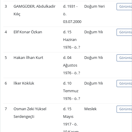
3
GAMGÜDER, Abdulkadir
d. 1931 -
Doğum Yeri
Görüntü
Kılıç
ö.
03.07.2000
4
Elif Konar Özkan
d. 15
Doğum Yılı
Görüntü
Haziran
1976 - ö. ?
5
Hakan İlhan Kurt
d. 04
Doğum Yılı
Görüntü
Ağustos
1976 - ö. ?
6
İlker Köklük
d. 10
Doğum Yılı
Görüntü
Temmuz
1976 - ö. ?
7
Osman Zeki Yüksel
d. 15
Meslek
Görüntü
Serdengeçti
Mayıs
1917 - ö.
10 Kasım