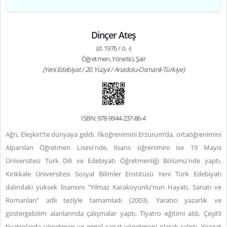
Dinçer Ateş
(d. 1976 / ö. -)
Öğretmen, Yönetici, Şair
(Yeni Edebiyat / 20. Yüzyıl / Anadolu-Osmanlı-Türkiye)
ISBN: 978-9944-237-86-4
Ağrı, Eleşkirt’te dünyaya geldi. İlköğrenimini Erzurum’da, ortaöğrenimini
Alparslan Öğretmen Lisesi'nde, lisans öğrenimini ise 19 Mayıs
Üniversitesi Türk Dili ve Edebiyatı Öğretmenliği Bölümü'nde yaptı.
Kırıkkale Üniversitesi Sosyal Bilimler Enstitüsü Yeni Türk Edebiyatı
dalındaki yüksek lisansını "Yılmaz Karakoyunlu'nun Hayatı, Sanatı ve
Romanları" adlı teziyle tamamladı (2003). Yaratıcı yazarlık ve
göstergebilim alanlarında çalışmalar yaptı. Tiyatro eğitimi aldı. Çeşitli
tiyatrolarda yönetmen ve genel sanat yönetmeni olarak çalıştı. Yozgat