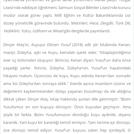
Lisesi'nde edebiyat öğretmeni, Samsun Sosyal Bilimler Lisesi'nde kurucu
müdür olarak görev yaptı. Millî Eğitim ve Kültür Bakanlıklarında üst
düzey yöneticilik görevinde bulundu. Metinleri;
Hece, Dergâh, Türk Dili,
Yediiklim, Yolcu, İzdiham
ve
Mesel
gibi dergilerde yayımlandı.
Dinçer Ateş'in,
Kuyuya Dönen Yusuf
(2018) adlı şiir kitabında Kenan,
maziyi; Züleyha, aşkı ve Kuyu, kemalatı işaret eder: "Kitaplaştırdığımız
eser üç bölümden oluşuyor. Birincisi, Kenan diyarı; Yusuf'un daha önce
yaşadığı yerler. İkincisi, Züleyha. Züleyha'nın, Yusuf'un hayatındaki
hikayesi malum. Üçüncüsü de kuyu. Kuyu aslında Kenan'dan sonradır
ama biz Züleyha'dan sonraya aldık." Eserde ayrıca insanların özünü ve
değerlerini kaybetmesinden dolayı yaşanan bozulmayı da ele aldığına
dikkat çeken Dinçer Ateş, kitap hakkında şunları dile getirmiştir: "Bizim
Yusufumuz en son kuyuya dönüyor. Önce kuyudan geçmiyor. Ama
şöyle bir farkla. Bizim Yusufumuzun döndüğü kuyu aydınlık, dışarısı
karanlık. Yani kuyu bir karanlığı temsil etmiyor. Tam tersine içe dönüşü,
öze dönüşü temsil ediyor. Yusuf'un kuyusu zaten hep içindeydi. O