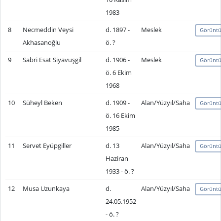
1983
8
Necmeddin Veysi
d. 1897 -
Meslek
Görüntü
Akhasanoğlu
ö. ?
9
Sabri Esat Siyavuşgil
d. 1906 -
Meslek
Görüntü
ö. 6 Ekim
1968
10
Süheyl Beken
d. 1909 -
Alan/Yüzyıl/Saha
Görüntü
ö. 16 Ekim
1985
11
Servet Eyüpgiller
d. 13
Alan/Yüzyıl/Saha
Görüntü
Haziran
1933 - ö. ?
12
Musa Uzunkaya
d.
Alan/Yüzyıl/Saha
Görüntü
24.05.1952
- ö. ?