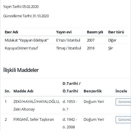
Yayın Tarihi: 05.02.2020
Güncelleme Tarihi: 31.10.2020
Eser Adı
Yayın evi
Basım yılı
Eser türü
Mülakat "Yaşayan Edebiyat"
E Yazı / İstanbul
2007
Diğer
Kuyuya Dönen Yusuf
Timaş / İstanbul
2018
Şiir
İlişkili Maddeler
D.Tarihi /
Sn.
Madde Adı
Ö.Tarihi
Benzerlik
İncele
1
ZEKİ/HAYALÎ/HAYALOĞLU,
d. 1953 -
Doğum Yeri
Görüntü
Zeki Altunay
ö. ?
2
FİRGANÎ, Sefer Taşkıran
d. 1942 -
Doğum Yeri
Görüntü
ö. 2008