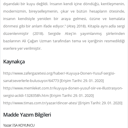
dışarıdaki bir kuyu değildi. İnsanın kendi içine döndüğü, kentleşmenin,
modernizmin, bireyselleşmenin, çıkar ve bütün hesapların ötesinde,
insanın kendisiyle yeniden bir araya gelmesi, özüne ve kemalata
dönmesi gibi bir anlam ifade ediyor." (Ateş 2018). Kitapla aynı adla sergi
düzenlenmiştir (2018). Sergide Ateş'in yayımlanmış şiirlerinden
bazılarının Ali Çağan Uzman tarafından tema ve içeriğinin resmedildiği
eserlere yer verilmiştir.
Kaynakça
http://www.zafergazetesi.org/haber/-Kuyuya-Donen-Yusuf-sergisi-
sanatseverlerle-bulusuyor/64773 [Erişim Tarihi: 29. 01. 2020]
http://www.memleket.com.tr/kuyuya-donen-yusuf-siir-ve-illustrasyon-
sergisi-acildi-1328358h.htm [Erişim Tarihi: 29. 01. 2020]
http://www.timas.com.tr/yazar/dincer-ates/ [Erişim Tarihi: 29. 01. 2020]
Madde Yazım Bilgileri
Yazar: İSA KOYUNCU