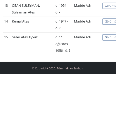
13
OZAN SÜLEYMAN,
d. 1954 -
Madde Adı
Görüntü
Süleyman Ateş
ö. -
14
Kemal Ateş
d. 1947 -
Madde Adı
Görüntü
ö. ?
15
Sezer Ateş Ayvaz
d. 11
Madde Adı
Görüntü
Ağustos
1956 - ö. ?
© Copyright 2020. Tüm Hakları Saklıdır.