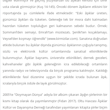
bilgiler edinmiştir ve geçmiş yüzyıllardan bu âşıkları kendisi için birer
usta olarak görmüştür (Kuş 14-145). Önceki dönem âşıkların etkisini bir
röportajında şu cümlelerle ifade etmektedir: “Eski âşıklar üreten,
günümüz âşıkları da tüketen. Geleneğe tek bir mısra dahi katmadan
hazırdan tüketen topluluğun geri kalmasının sebebi budur. Örnek;
Sümmanî’den semaiyi, Emrah’tan müstezatı, Şenlik’ten koçaklamayı,
Veysel’den koşmayı öğrendik” (
www.kirmizilar.com
). Sanatına doğrudan
etkide bulunan bu âşıklar dışında günümüz âşıklarının çoğuyla tanışmış,
sözlü ve elektronik kültür ortamlarında sanatsal etkinliklerde
bulunmuştur. Âşıklar bayramı, üniversite etkinlikleri, dernek geceleri,
kahvehaneler gibi âşıklık geleneğinin icra edilebileceği ortamların
yanında radyo ve televizyonda da birçok programa katılmıştır. Katıldığı
etkinliklerde fasıl düzenine uygun bir şekilde icrada bulunan âşık,
icralarıyla birçok ödüle de layık görülmüştür.
2005'te “Doymayan Dünya” adıyla bir albüm çıkaran âşığın şiirlerinin bir
kısmı kitap olarak da yayımlanmıştır (Fidan 2017). Oltu Havzası Âşıklar
Kültür ve Dayanışma Derneği tarafından yayımlanan kitapta şiirler biçim