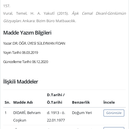
157.
Vural, Temel, H. A. Yakutî (2015).
Âşık Cemal Divanî-Gönlümün
Gözyaşları
. Ankara: Bizim Büro Matbaacılık.
Madde Yazım Bilgileri
Yazar: DR. ÖĞR. ÜYESİ SÜLEYMAN FİDAN
Yayın Tarihi: 06.03.2019
Güncelleme Tarihi: 06.12.2020
İlişkili Maddeler
D.Tarihi /
Sn.
Madde Adı
Ö.Tarihi
Benzerlik
İncele
1
DİDARÎ, Behram
d. 1913 - ö.
Doğum Yeri
Görüntüle
Coşkun
22.01.1977