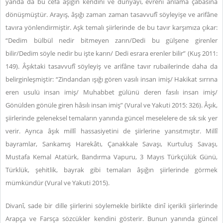
yanda da bu cefa âşığın kendini ve dünyayı, evreni anlama çabasına
dönüşmüştür. Arayış, âşığı zaman zaman tasavvufî söyleyişe ve arifâne
tavıra yönlendirmiştir. Aşk temalı şiirlerinde de bu tavır karşımıza çıkar:
“Dedim bülbül nedir bitmeyen zarın/Dedi bu gülşene girenler
bilir/Dedim söyle nedir bu işte karın/ Dedi esrara erenler bilir” (Kuş 2011:
149). Âşıktaki tasavvufî söyleyiş ve arifâne tavır rubailerinde daha da
belirginleşmiştir: “Zindandan ışığı gören vasılı insan imiş/ Hakikat sırrına
eren usulü insan imiş/ Muhabbet gülünü deren fasılı insan imiş/
Gönülden gönüle giren hâsılı insan imiş” (Vural ve Yakuti 2015: 326).
Âşık,
şiirlerinde geleneksel temaların yanında güncel meselelere de sık sık yer
verir. Ayrıca âşık millî hassasiyetini de şiirlerine yansıtmıştır. Millî
bayramlar, Sarıkamış Harekâtı, Çanakkale Savaşı, Kurtuluş Savaşı,
Mustafa Kemal Atatürk, Bandırma Vapuru, 3 Mayıs Türkçülük Günü,
Türklük, şehitlik, bayrak gibi temaları âşığın şiirlerinde görmek
mümkündür (Vural ve Yakuti 2015).
Divanî, sade bir dille şiirlerini söylemekle birlikte dinî içerikli şiirlerinde
Arapça ve Farsça sözcükler kendini gösterir. Bunun yanında güncel