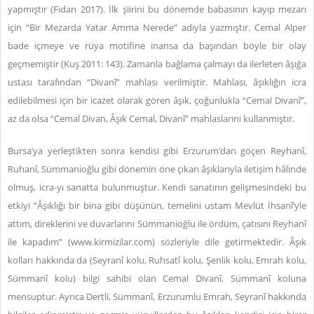
yapmıştır (Fidan 2017). İlk şiirini bu dönemde babasının kayıp mezarı
için “Bir Mezarda Yatar Amma Nerede” adıyla yazmıştır. Cemal Alper
bade içmeye ve rüya motifine inansa da başından böyle bir olay
geçmemiştir (Kuş 2011: 143). Zamanla bağlama çalmayı da ilerleten âşığa
ustası tarafından “Divanî” mahlası verilmiştir. Mahlası, âşıklığın icra
edilebilmesi için bir icazet olarak gören âşık, çoğunlukla “Cemal Divanî”,
az da olsa “Cemal Divan, Âşık Cemal, Divanî” mahlaslarını kullanmıştır.
Bursa’ya yerleştikten sonra kendisi gibi Erzurum’dan göçen Reyhanî,
Ruhanî, Sümmanioğlu gibi dönemin öne çıkan âşıklarıyla iletişim hâlinde
olmuş, icra-yı sanatta bulunmuştur. Kendi sanatının gelişmesindeki bu
etkiyi “Âşıklığı bir bina gibi düşünün, temelini ustam Mevlüt İhsanî’yle
attım, direklerini ve duvarlarını Sümmanioğlu ile ördüm, çatısını Reyhanî
ile kapadım” (
www.kirmizilar.com
) sözleriyle dile getirmektedir. Âşık
kolları hakkında da (Seyranî kolu, Ruhsatî kolu, Şenlik kolu, Emrah kolu,
Sümmanî kolu) bilgi sahibi olan Cemal Divanî, Sümmanî koluna
mensuptur. Ayrıca Dertli, Sümmanî, Erzurumlu Emrah, Seyranî hakkında