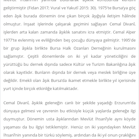
geliştirmiştir (Fidan 2017; Vural ve Yakutî 2015: 30). 1975'te Bursa’ya göç
eden âşık burada dönemin öne çıkan birçok âşığıyla iletişim hâlinde
olmuştur. İnşaat işlerinde çalışarak geçimini sağlayan Cemal Divanî,
işlerden arta kalan zamanda âşıklık sanatını icra etmiştir. Cemal Alper
1977'te evlenmiş ve evliliğinden beş çocuğu dünyaya gelmiştir. 1995'de
bir grup âşıkla birlikte Bursa Halk Ozanları Derneğinin kurulmasını
sağlamıştır. Çeşitli dönemlerde on iki yıl kadar yöneticiliğini de
yürüttüğü bu dernek dışında sadece Kültür ve Turizm Bakanlığına âşık
olarak kayıtlıdır. Bunların dışında bir dernek veya meslek birliğine üye
değildir. Emekli olan âşık Bursa’da ikamet etmekle birlikte yıl içerisinde
yurt içinde birçok etkinliğe katılmaktadır.
Cemal Divanî, âşıklık geleneğin canlı bir şekilde yaşadığı Erzurum’da
dünyaya gelmesi ve çevrenin bu etkisiyle küçük yaşlarda geleneğe ilgi
duymuştur. Dönemin usta âşıklarından Mevlüt İhsanî’yle aynı köyde
yaşaması da bu ilgiyi tetiklemiştir. Henüz on iki yaşındayken Mevlüt
İhsanî’nin yanında bir türkü söylemiş, ardından da iki yıl onun çıraklığını