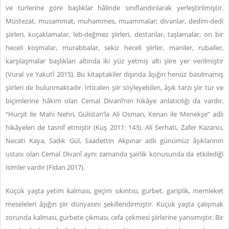
ve türlerine göre başlıklar hâlinde sınıflandırılarak yerleştirilmiştir.
Müstezat, musammat, muhammes, muammalar; divanlar, dedim-dedi
şiirleri, koçaklamalar, leb-değmez şiirleri, destanlar, taşlamalar, on bir
heceli koşmalar, murabbalar, sekiz heceli şiirler, maniler, rubailer,
karşılaşmalar başlıkları altında iki yüz yetmiş altı şiire yer verilmiştir
(Vural ve Yakutî 2015). Bu kitaptakiler dışında âşığın henüz basılmamış
şiirleri de bulunmaktadır. İrticalen şiir söyleyebilen, âşık tarzı şiir tür ve
biçimlerine hâkim olan Cemal Divanî’nin hikâye anlatıcılığı da vardır.
“Hurşit ile Mahi Nehri, Gülistan’la Ali Osman, Kenan ile Menekşe” adlı
hikâyeleri de tasnif etmiştir (Kuş 2011: 143). Ali Serhati, Zafer Kazancı,
Necati Kaya, Sadık Gül, Saadettin Akpınar adlı günümüz âşıklarının
ustası olan Cemal Divanî aynı zamanda şairlik konusunda da etkilediği
isimler vardır (Fidan 2017).
Küçük yaşta yetim kalması, geçim sıkıntısı, gurbet, gariplik, memleket
meseleleri âşığın şiir dünyasını şekillendirmiştir. Küçük yaşta çalışmak
zorunda kalması, gurbete çıkması, cefa çekmesi şiirlerine yansımıştır. Bir