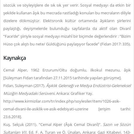
sözcük ve söyleyişlere de sık sık yer verir. Sosyal medyayı da etkin bir
şekilde kullanan âşık bu mecrada rastladığı konuları bu mecraların diliyle
dizelere dökmüştür. Elektsronik kültür ortamında âşıkların şiirlerini
paylaştığı, deyişmelerde bulunduğu sayfalarda da aktif olan Divanî
“Face’de” şiiriyle sosyal medyayı mizahî bir biçimde değerlendirir : “Bizim
Hüso çok alıştı bu nete/ Güldüğünü paylaşıyor facede”
(Fidan 2017: 335).
Kaynakça
Cemal Alper, 1962 Erzurum/Oltu doğumlu, ilkokul mezunu, âşık
[Süleyman Fidan tarafından 27.11.2015 tarihinde yapılan görüşme].
Fidan, Süleyman (2017).
Âşıklık Geleneği ve Medya Endüstrisi-Geleneksel
Müziğin Medyadaki Serüveni.
Ankara: Grafiker Yay.
http://www.kirmizilar.com/tr/index.php/soylesiler/item/1026-asik-
cemal-divani-ile-asiklik-ve-asik-edebiyati-uzerine [erişim tarihi:
23.6.2018].
Kuş, Selçuk (2011). “Cemal Alper (Âşık Cemal Divanî)”.
Sazın ve Sözün
Sultanları VII.
Ed. F. A. Turan ve Ö. Ünalan, Ankara: Gazi Kitabevi. 143-