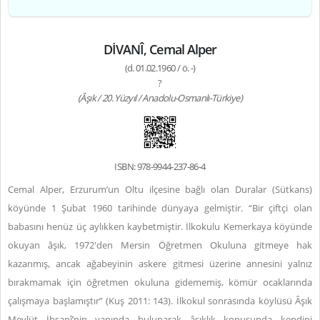
DİVANÎ, Cemal Alper
(d. 01.02.1960 / ö. -)
?
(Âşık / 20. Yüzyıl / Anadolu-Osmanlı-Türkiye)
ISBN: 978-9944-237-86-4
Cemal Alper, Erzurum’un Oltu ilçesine bağlı olan Duralar (Sütkans)
köyünde 1 Şubat 1960 tarihinde dünyaya gelmiştir. “Bir çiftçi olan
babasını henüz üç aylıkken kaybetmiştir. İlkokulu Kemerkaya köyünde
okuyan âşık, 1972'den Mersin Öğretmen Okuluna gitmeye hak
kazanmış, ancak ağabeyinin askere gitmesi üzerine annesini yalnız
bırakmamak için öğretmen okuluna gidememiş, kömür ocaklarında
çalışmaya başlamıştır” (Kuş 2011: 143). İlkokul sonrasında köylüsü Âşık
Mevlüt İhsanî’nin yanında bulunarak âşıklık konusunda kendini