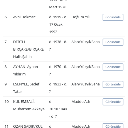
Mart 1978
6
Avni Dökmeci
d. 1919 - ö.
Doğum Yılı
Görüntüle
17 Ocak
1992
7
DERTLİ
d. 1938 - ö.
Alan/Yüzyıl/Saha
Görüntüle
BİRÇARE/BİRÇARE,
?
Halis Şahin
8
AYHAN, Ayhan
d. 1970 - ö.
Alan/Yüzyıl/Saha
Görüntüle
Yıldırım
?
9
ESENYEL, Sedef
d. 1933 - ö.
Alan/Yüzyıl/Saha
Görüntüle
Tatar
?
10
KUL EMSALÎ,
d.
Madde Adı
Görüntüle
Muharrem Akkaya
20.10.1949
- ö. ?
11
OZAN SADIK/KUL
d.
Madde Adı
Görüntüle