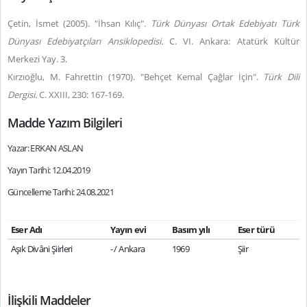
Çetin, İsmet (2005). "İhsan Kılıç".
Türk Dünyası Ortak Edebiyatı Türk
Dünyası Edebiyatçıları Ansiklopedisi.
C. VI. Ankara: Atatürk Kültür
Merkezi Yay. 3.
Kırzıoğlu, M. Fahrettin (1970). "Behçet Kemal Çağlar İçin".
Türk Dili
Dergisi.
C. XXIII, 230: 167-169.
Madde Yazım Bilgileri
Yazar: ERKAN ASLAN
Yayın Tarihi: 12.04.2019
Güncelleme Tarihi: 24.08.2021
Eser Adı
Yayın evi
Basım yılı
Eser türü
Aşık Divâni Şiirleri
- / Ankara
1969
Şiir
İlişkili Maddeler