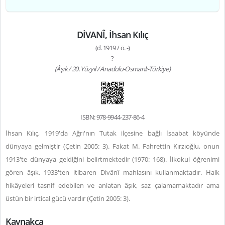
DİVANÎ, İhsan Kılıç
(d. 1919 / ö. -)
?
(Âşık / 20. Yüzyıl / Anadolu-Osmanlı-Türkiye)
ISBN: 978-9944-237-86-4
İhsan Kılıç, 1919'da Ağrı'nın Tutak ilçesine bağlı İsaabat köyünde
dünyaya gelmiştir (Çetin 2005: 3). Fakat M. Fahrettin Kırzıoğlu, onun
1913'te dünyaya geldiğini belirtmektedir (1970: 168). İlkokul öğrenimi
gören âşık, 1933'ten itibaren Divânî mahlasını kullanmaktadır. Halk
hikâyeleri tasnif edebilen ve anlatan âşık, saz çalamamaktadır ama
üstün bir irtical gücü vardır (Çetin 2005: 3).
Kaynakça