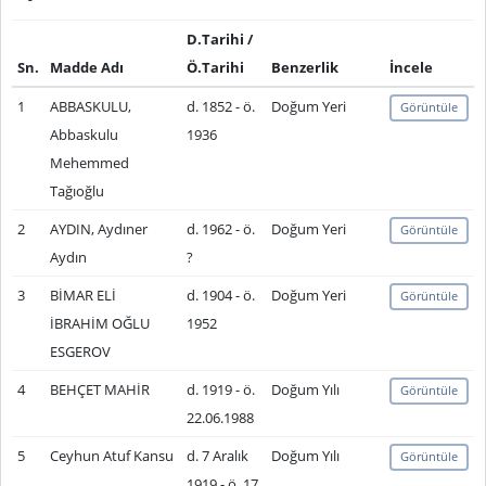
D.Tarihi /
Sn.
Madde Adı
Ö.Tarihi
Benzerlik
İncele
1
ABBASKULU,
d. 1852 - ö.
Doğum Yeri
Görüntüle
Abbaskulu
1936
Mehemmed
Tağıoğlu
2
AYDIN, Aydıner
d. 1962 - ö.
Doğum Yeri
Görüntüle
Aydın
?
3
BİMAR ELİ
d. 1904 - ö.
Doğum Yeri
Görüntüle
İBRAHİM OĞLU
1952
ESGEROV
4
BEHÇET MAHİR
d. 1919 - ö.
Doğum Yılı
Görüntüle
22.06.1988
5
Ceyhun Atuf Kansu
d. 7 Aralık
Doğum Yılı
Görüntüle
1919 - ö. 17