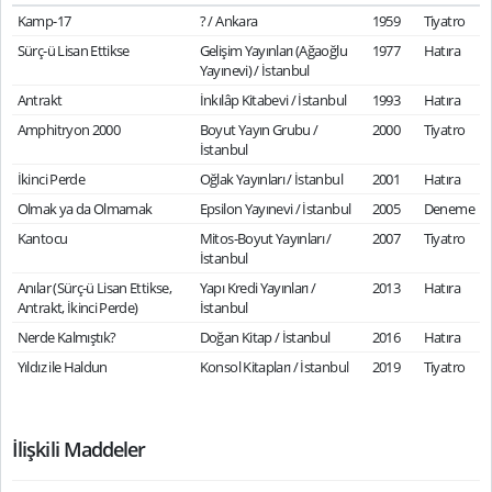
Kamp-17
? / Ankara
1959
Tiyatro
Sürç-ü Lisan Ettikse
Gelişim Yayınları (Ağaoğlu
1977
Hatıra
Yayınevi) / İstanbul
Antrakt
İnkılâp Kitabevi / İstanbul
1993
Hatıra
Amphitryon 2000
Boyut Yayın Grubu /
2000
Tiyatro
İstanbul
İkinci Perde
Oğlak Yayınları / İstanbul
2001
Hatıra
Olmak ya da Olmamak
Epsilon Yayınevi / İstanbul
2005
Deneme
Kantocu
Mitos-Boyut Yayınları /
2007
Tiyatro
İstanbul
Anılar (Sürç-ü Lisan Ettikse,
Yapı Kredi Yayınları /
2013
Hatıra
Antrakt, İkinci Perde)
İstanbul
Nerde Kalmıştık?
Doğan Kitap / İstanbul
2016
Hatıra
Yıldız ile Haldun
Konsol Kitapları / İstanbul
2019
Tiyatro
İlişkili Maddeler