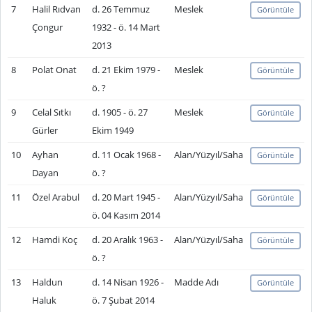
7
Halil Rıdvan
d. 26 Temmuz
Meslek
Görüntüle
Çongur
1932 - ö. 14 Mart
2013
8
Polat Onat
d. 21 Ekim 1979 -
Meslek
Görüntüle
ö. ?
9
Celal Sıtkı
d. 1905 - ö. 27
Meslek
Görüntüle
Gürler
Ekim 1949
10
Ayhan
d. 11 Ocak 1968 -
Alan/Yüzyıl/Saha
Görüntüle
Dayan
ö. ?
11
Özel Arabul
d. 20 Mart 1945 -
Alan/Yüzyıl/Saha
Görüntüle
ö. 04 Kasım 2014
12
Hamdi Koç
d. 20 Aralık 1963 -
Alan/Yüzyıl/Saha
Görüntüle
ö. ?
13
Haldun
d. 14 Nisan 1926 -
Madde Adı
Görüntüle
Haluk
ö. 7 Şubat 2014