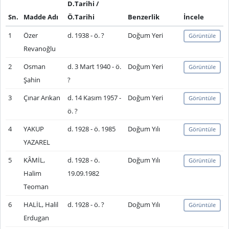
D.Tarihi /
Sn.
Madde Adı
Ö.Tarihi
Benzerlik
İncele
1
Özer
d. 1938 - ö. ?
Doğum Yeri
Görüntüle
Revanoğlu
2
Osman
d. 3 Mart 1940 - ö.
Doğum Yeri
Görüntüle
Şahin
?
3
Çınar Arıkan
d. 14 Kasım 1957 -
Doğum Yeri
Görüntüle
ö. ?
4
YAKUP
d. 1928 - ö. 1985
Doğum Yılı
Görüntüle
YAZAREL
5
KÂMİL,
d. 1928 - ö.
Doğum Yılı
Görüntüle
Halim
19.09.1982
Teoman
6
HALİL, Halil
d. 1928 - ö. ?
Doğum Yılı
Görüntüle
Erdugan