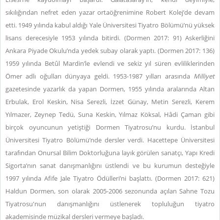
sıkılığından nefret eden yazar ortaöğrenimine Robert Kolej’de devam
etti. 1949 yılında kabul aldığı Yale Üniversitesi Tiyatro Bölümü’nü yüksek
lisans derecesiyle 1953 yılında bitirdi. (Dormen 2017: 91) Askerliğini
Ankara Piyade Okulu’nda yedek subay olarak yaptı. (Dormen 2017: 136)
1959 yılında Betûl Mardin’le evlendi ve sekiz yıl süren evliliklerinden
Ömer adlı oğulları dünyaya geldi. 1953-1987 yılları arasında
Milliyet
gazetesinde yazarlık da yapan Dormen, 1955 yılında aralarında Altan
Erbulak, Erol Keskin, Nisa Serezli, İzzet Günay, Metin Serezli, Kerem
Yılmazer, Zeynep Tedü, Suna Keskin, Yılmaz Köksal, Hâdi Çaman gibi
birçok oyuncunun yetiştiği Dormen Tiyatrosu’nu kurdu. İstanbul
Üniversitesi Tiyatro Bölümü’nde dersler verdi. Hacettepe Üniversitesi
tarafından Onursal Bilim Doktorluğuna layık görülen sanatçı, Yapı Kredi
Sigorta’nın sanat danışmanlığını üstlendi ve bu kurumun desteğiyle
1997 yılında Afife Jale Tiyatro Ödülleri’ni başlattı. (Dormen 2017: 621)
Haldun Dormen, son olarak 2005-2006 sezonunda açılan Sahne Tozu
Tiyatrosu'nun danışmanlığını üstlenerek topluluğun tiyatro
akademisinde müzikal dersleri vermeye başladı.