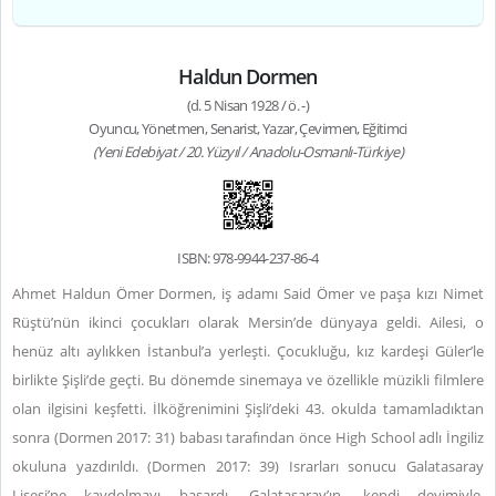
Haldun Dormen
(d. 5 Nisan 1928 / ö. -)
Oyuncu, Yönetmen, Senarist, Yazar, Çevirmen, Eğitimci
(Yeni Edebiyat / 20. Yüzyıl / Anadolu-Osmanlı-Türkiye)
ISBN: 978-9944-237-86-4
Ahmet Haldun Ömer Dormen, iş adamı Said Ömer ve paşa kızı Nimet
Rüştü’nün ikinci çocukları olarak Mersin’de dünyaya geldi. Ailesi, o
henüz altı aylıkken İstanbul’a yerleşti. Çocukluğu, kız kardeşi Güler’le
birlikte Şişli’de geçti. Bu dönemde sinemaya ve özellikle müzikli filmlere
olan ilgisini keşfetti. İlköğrenimini Şişli’deki 43. okulda tamamladıktan
sonra (Dormen 2017: 31) babası tarafından önce High School adlı İngiliz
okuluna yazdırıldı. (Dormen 2017: 39) Israrları sonucu Galatasaray
Lisesi’ne kaydolmayı başardı. Galatasaray’ın, kendi deyimiyle,