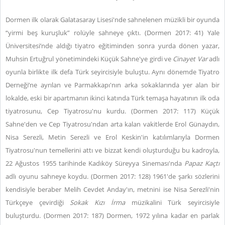
Dormen ilk olarak Galatasaray Lisesi'nde sahnelenen müzikli bir oyunda
“yirmi beş kuruşluk” rolüyle sahneye çıktı. (Dormen 2017: 41) Yale
Üniversitesi’nde aldığı tiyatro eğitiminden sonra yurda dönen yazar,
Muhsin Ertuğrul yönetimindeki Küçük Sahne'ye girdi ve
Cinayet Var
adlı
oyunla birlikte ilk defa Türk seyircisiyle buluştu. Aynı dönemde Tiyatro
Derneği’ne ayrılan ve Parmakkapı'nın arka sokaklarında yer alan bir
lokalde, eski bir apartmanın ikinci katında Türk temaşa hayatının ilk oda
tiyatrosunu, Cep Tiyatrosu'nu kurdu. (Dormen 2017: 117) Küçük
Sahne'den ve Cep Tiyatrosu'ndan arta kalan vakitlerde Erol Günaydın,
Nisa Serezli, Metin Serezli ve Erol Keskin'in katılımlarıyla Dormen
Tiyatrosu'nun temellerini attı ve bizzat kendi oluşturduğu bu kadroyla,
22 Ağustos 1955 tarihinde Kadıköy Süreyya Sineması'nda
Papaz
Kaçtı
adlı oyunu sahneye koydu. (Dormen 2017: 128) 1961'de şarkı sözlerini
kendisiyle beraber Melih Cevdet Anday'ın, metnini ise Nisa Serezli'nin
Türkçeye çevirdiği
Sokak Kızı İrma
müzikalini Türk seyircisiyle
buluşturdu. (Dormen 2017: 187) Dormen, 1972 yılına kadar en parlak