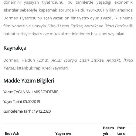
dönemini yaşayan tiyatrosunu, bu tarihlerde yaşadığı ekonomik
sıkıntılar sebebiyle kapatmak zorunda kaldı. 1984-2001 yılları arasında
Dormen Tiyatrosu'nu açan yazar, on bir tiyatro oyunu yazdı, iki sinema
filmi yönetti ve sırasıyla
Sürç-ü Lisan Ettikse,
Antrakt
ve
İkinci Perde
adlı
hatırat serisiyle tiyatro ve müzikal metinlerinden bazılarını yayımladı.
Kaynakça
Dormen, Haldun (2013).
Anılar (Sürç-ü Lisan Ettikse, Antrakt, İkinci
Perde)
. İstanbul: Yapı Kredi Yayınları.
Madde Yazım Bilgileri
Yazar: ÇAĞLA ANILMIŞ SOYDEMİR
Yayın Tarihi: 05.09.2019
Güncelleme Tarihi: 19.12.2020
Basım
Eser
Eser Adı
Yayın evi
yılı
türü