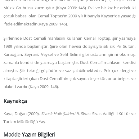
Müzik Grubu’nu kurmuştur (Kaya 2009: 146). Evli ve bir kız bir erkek iki
çocuk babası olan Cemal Toptaş'ın 2009 yılı itibarıyla Kayseri’de yaşadığı
ifade edilmektedir (Kaya 2009: 146).
Şiirlerinde Dost Cemalî mahlasını kullanan Cemal Toptaş, şiir yazmaya
1989 yılında başlamıştır. Şiire olan hevesi dolayısıyla sık sık Pir Sultan,
Karaoğlan, Seyranî, Veysel ve Sefil Selimî gibi ustaların şiirini okumuş,
zamanla kendisi de yazmaya başlamıştır. Dost Cemalî mahlasını kendisi
almıştır. Şiir tekniği güçlüdür ve saz çalabilmektedir. Pek çok dergi ve
kitapta şiirleri çıkan Dost Cemalî’nin çok sayıda teşekkür, onur belgesi ve
plaketi vardır (Kaya 2009: 146).
Kaynakça
Kaya, Doğan (2009).
Sivaslı Halk Şairleri II.
Sivas: Sivas Valiliği İl Kültür ve
Turizm Müdürlüğü Yay.
Madde Yazım Bilgileri