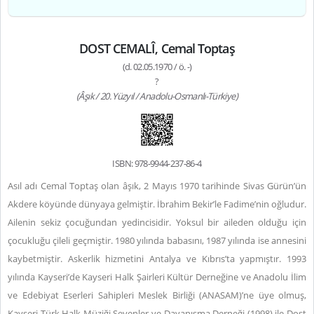
DOST CEMALÎ, Cemal Toptaş
(d. 02.05.1970 / ö. -)
?
(Âşık / 20. Yüzyıl / Anadolu-Osmanlı-Türkiye)
ISBN: 978-9944-237-86-4
Asıl adı Cemal Toptaş olan âşık, 2 Mayıs 1970 tarihinde Sivas Gürün’ün
Akdere köyünde dünyaya gelmiştir. İbrahim Bekir’le Fadime’nin oğludur.
Ailenin sekiz çocuğundan yedincisidir. Yoksul bir aileden olduğu için
çocukluğu çileli geçmiştir. 1980 yılında babasını, 1987 yılında ise annesini
kaybetmiştir. Askerlik hizmetini Antalya ve Kıbrıs’ta yapmıştır. 1993
yılında Kayseri’de Kayseri Halk Şairleri Kültür Derneğine ve Anadolu İlim
ve Edebiyat Eserleri Sahipleri Meslek Birliği (ANASAM)’ne üye olmuş,
Kayseri Türk Halk Müziği Sevenler ve Dayanışma Derneği (1998) ile Dost