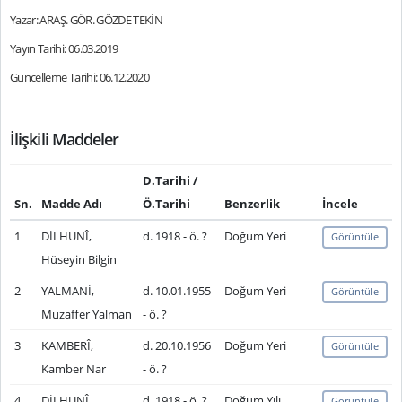
Yazar: ARAŞ. GÖR. GÖZDE TEKİN
Yayın Tarihi: 06.03.2019
Güncelleme Tarihi: 06.12.2020
İlişkili Maddeler
D.Tarihi /
Sn.
Madde Adı
Ö.Tarihi
Benzerlik
İncele
1
DİLHUNÎ,
d. 1918 - ö. ?
Doğum Yeri
Görüntüle
Hüseyin Bilgin
2
YALMANİ,
d. 10.01.1955
Doğum Yeri
Görüntüle
Muzaffer Yalman
- ö. ?
3
KAMBERÎ,
d. 20.10.1956
Doğum Yeri
Görüntüle
Kamber Nar
- ö. ?
4
DİLHUNÎ,
d. 1918 - ö. ?
Doğum Yılı
Görüntüle