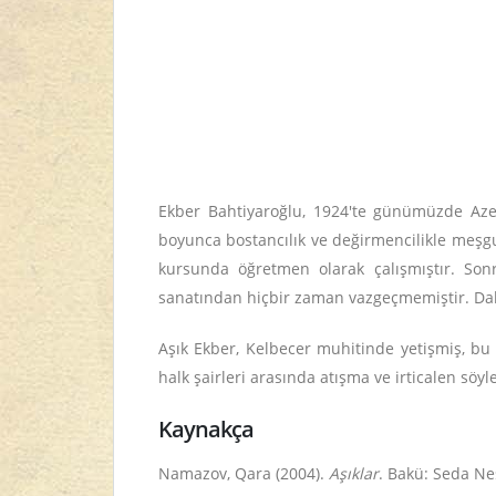
Ekber Bahtiyaroğlu, 1924'te günümüzde Aze
boyunca bostancılık ve değirmencilikle meşgul
kursunda öğretmen olarak çalışmıştır. Sonr
sanatından hiçbir zaman vazgeçmemiştir. Dah
Aşık Ekber, Kelbecer muhitinde yetişmiş, bu
halk şairleri arasında atışma ve irticalen sö
Kaynakça
Namazov, Qara (2004).
Aşıklar
. Bakü: Seda Ne