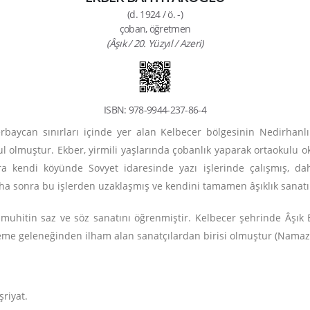
(d. 1924 / ö. -)
çoban, öğretmen
(Âşık / 20. Yüzyıl / Azeri)
ISBN: 978-9944-237-86-4
rbaycan sınırları içinde yer alan Kelbecer bölgesinin Nedirhan
 olmuştur. Ekber, yirmili yaşlarında çobanlık yaparak ortaokulu okuy
a kendi köyünde Sovyet idaresinde yazı işlerinde çalışmış, da
a sonra bu işlerden uzaklaşmış ve kendini tamamen âşıklık sanatı
 muhitin saz ve söz sanatını öğrenmiştir. Kelbecer şehrinde Âşık
yleme geleneğinden ilham alan sanatçılardan birisi olmuştur (Namaz
şriyat.