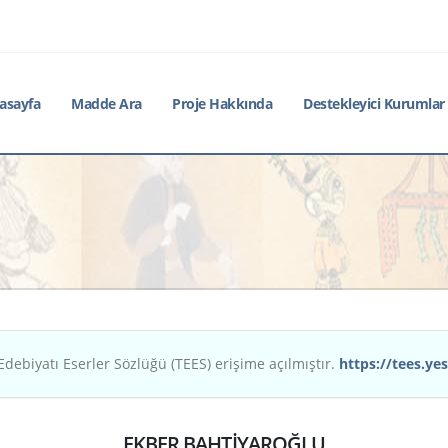
asayfa
Madde Ara
Proje Hakkında
Destekleyici Kurumlar
Edebiyatı Eserler Sözlüğü (TEES) erişime açılmıştır.
https://tees.yes
EKBER BAHTİYAROĞLU