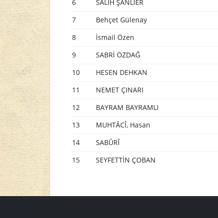
6
SALİH ŞANLIER
7
Behçet Gülenay
8
İsmail Özen
9
SABRİ ÖZDAĞ
10
HESEN DEHKAN
11
NEMET ÇINARI
12
BAYRAM BAYRAMLI
13
MUHTÂCÎ, Hasan
14
SABÛRÎ
15
SEYFETTİN ÇOBAN