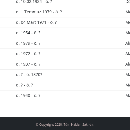
d. 10.02.1924 - ö. ?
Do
d. 1 Temmuz 1979 - ö. ?
Me
d. 04 Mart 1971 - ö. ?
Me
d. 1954 - ö. ?
Me
d. 1979 - ö. ?
Al
d. 1972 - ö. ?
Al
d. 1937 - ö. ?
Al
d. ? - ö. 1870?
M
d. ? - ö. ?
M
d. 1940 - ö. ?
M
© Copyright 2020. Tüm Hakları Saklıdır.