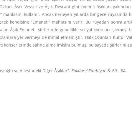
t Özkan, Âşık Veysel ve Âşık Devrani gibi önemli âşıkları yakından 
ini” mahlasını kullanır. Ancak ilerleyen yıllarda bir gece rüyasınd
eyerek kendisine “Emaneti” mahlasını verir. Bu rüyadan sonra artı
lan Âşık Emaneti, şiirlerinde genellikle sosyal konuları işlemeyi ter
ozanlara yer vermeyi de ihmal etmemiştir. Halk Ozanları Kültür Va
e konserlerinde sahne alma imkânı bulmuş, bu sayede şiirlerini sazı 
aşıoğlu ve Ailesindeki Diğer Âşıklar”.
Folklor / Edebiyat.
8: 69 - 84.