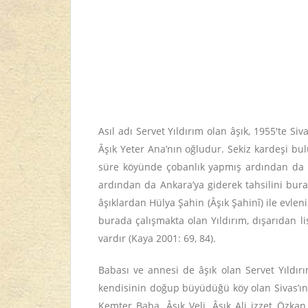
Asıl adı Servet Yıldırım olan âşık, 1955'te Si
Âşık Yeter Ana’nın oğludur. Sekiz kardeşi bul
süre köyünde çobanlık yapmış ardından da bir
ardından da Ankara’ya giderek tahsilini bur
âşıklardan Hülya Şahin (Âşık Şahinî) ile evleni
burada çalışmakta olan Yıldırım, dışarıdan li
vardır (Kaya 2001: 69, 84).
Babası ve annesi de âşık olan Servet Yıldır
kendisinin doğup büyüdüğü köy olan Sivas’ın Ş
Kemter Baba, Âşık Veli, Âşık Ali izzet Özkan