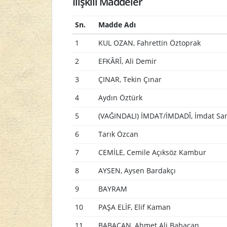
İlişkili Maddeler
Sn.
Madde Adı
1
KUL OZAN, Fahrettin Öztoprak
2
EFKÂRÎ, Ali Demir
3
ÇINAR, Tekin Çınar
4
Aydın Öztürk
5
(VAĞINDALI) İMDAT/İMDADÎ, İmdat Sa
6
Tarık Özcan
7
CEMİLE, Cemile Açıksöz Kambur
8
AYSEN, Aysen Bardakçı
9
BAYRAM
10
PAŞA ELİF, Elif Kaman
11
BABACAN, Ahmet Ali Babacan