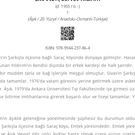
(d. 1955 / ö. -)
?
(Âşık / 20. Yüzyıl / Anadolu-Osmanlı-Türkiye)
ISBN: 978-9944-237-86-4
vas’ın Şarkışla ilçesine bağlı Saraç köyünde dünyaya gelmiştir. Has
unan Yıldırım'ın kendisi dışında bir erkek kardeşi de halk şairidir.
 müddet tarla ve bağ işleriyle meşgul olmuştur. Sivas’ın Şarkışl
ada tamamlar. 1976'da vatani görevini yerine getirmek üzere asker
r. Âşık, 1979'da Ankara Üniversitesi Tıp Fakültesinde işe girmesi üze
se bitirme imtihanlarına girerek başarılı olur ve liseyi tamamlar. Y
ım’ın âşıklık geleneğine yönelmesinde şüphesiz bu durumun olduk
arkışla ilçesine bağlı Saraç köyü, Emlek yöresindedir. Emlek yöresi 
 ve Âşık Veysel gibi ünlü âşıklar başta olmak üzere yüzün üzerind