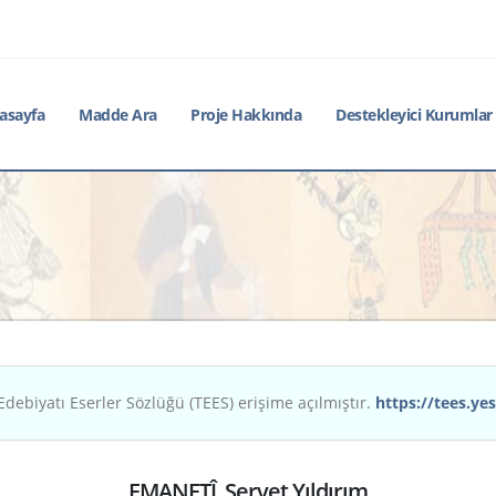
asayfa
Madde Ara
Proje Hakkında
Destekleyici Kurumlar
Edebiyatı Eserler Sözlüğü (TEES) erişime açılmıştır.
https://tees.yes
EMANETÎ, Servet Yıldırım