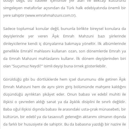
dolayı değil, bu ifadeler içerisinde yer alan ve Bektaşi kültürünü
simgeleyen metaforlar açısından da Türk halk edebiyatında önemli bir
yere sahiptir
(
www.emrahmahzuni.com.tr)
.
Sadece toplumsal konular değil, bununla birlikte bireysel konulara da
deyişlerinde yer veren Âşık Emrah Mahzuni bazı şiirlerinde
dinleyicilerine kendi iç dünyalarına bakmaya yöneltir. İlk albümlerinde
genellikle Emrahî mahlasını kullanan ozan, son dönemlerde Emrah ya
da Emrah Mahzuni mahlaslarını kullanır. İlk dönem deyişlerinden biri
olan "Suçumuz Neydi?" isimli deyişi buna örnek gösterilebilir.
Görüldüğü gibi bu dörtlüklerde hem içsel durumunu dile getiren Âşık
Emrah Mahzuni hem de aynı şiirin giriş bölümünde mahşere kaldığını
düşündüğü ayrılıktan şikâyet eder. Onun babası ve edebî muhiti ile
ilişkisi o çevreden aldığı sanat ya da âşıklık disiplini ile sınırlı değildir.
Baba oğul ilişkisi dışında babası ile arasındaki usta-çırak münasebeti, bir
kültürün, bir edebî ya da tasavvufi geleneğin aktarımı olmanın dışında
da farklı bir hususiyete de sahiptir. Bu da babasına yazdığı bir nazire ile