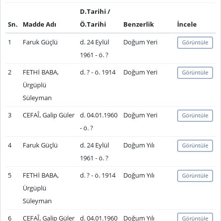
D.Tarihi /
Sn.
Madde Adı
Ö.Tarihi
Benzerlik
İncele
1
Faruk Güçlü
d. 24 Eylül
Doğum Yeri
Görüntüle
1961 - ö. ?
2
FETHİ BABA,
d. ? - ö. 1914
Doğum Yeri
Görüntüle
Ürgüplü
Süleyman
3
CEFAÎ, Galip Güler
d. 04.01.1960
Doğum Yeri
Görüntüle
- ö. ?
4
Faruk Güçlü
d. 24 Eylül
Doğum Yılı
Görüntüle
1961 - ö. ?
5
FETHİ BABA,
d. ? - ö. 1914
Doğum Yılı
Görüntüle
Ürgüplü
Süleyman
6
CEFAÎ, Galip Güler
d. 04.01.1960
Doğum Yılı
Görüntüle