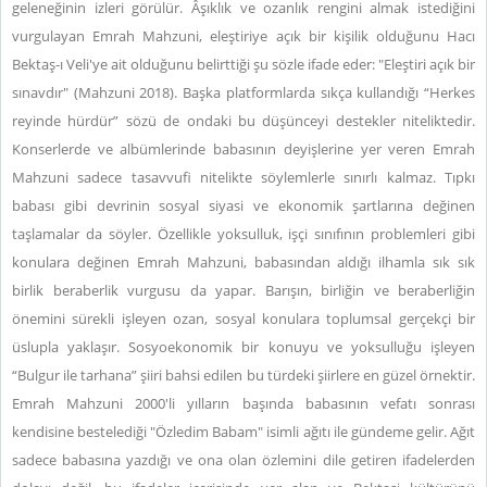
geleneğinin izleri görülür. Âşıklık ve ozanlık rengini almak istediğini
vurgulayan Emrah Mahzuni, eleştiriye açık bir kişilik olduğunu Hacı
Bektaş-ı Veli'ye ait olduğunu belirttiği şu sözle ifade eder: "Eleştiri açık bir
sınavdır" (Mahzuni 2018). Başka platformlarda sıkça kullandığı “Herkes
reyinde hürdür” sözü de ondaki bu düşünceyi destekler niteliktedir.
Konserlerde ve albümlerinde babasının deyişlerine yer veren Emrah
Mahzuni sadece tasavvufi nitelikte söylemlerle sınırlı kalmaz. Tıpkı
babası gibi devrinin sosyal siyasi ve ekonomik şartlarına değinen
taşlamalar da söyler. Özellikle yoksulluk, işçi sınıfının problemleri gibi
konulara değinen Emrah Mahzuni, babasından aldığı ilhamla sık sık
birlik beraberlik vurgusu da yapar. Barışın, birliğin ve beraberliğin
önemini sürekli işleyen ozan, sosyal konulara toplumsal gerçekçi bir
üslupla yaklaşır. Sosyoekonomik bir konuyu ve yoksulluğu işleyen
“Bulgur ile tarhana” şiiri bahsi edilen bu türdeki şiirlere en güzel örnektir.
Emrah Mahzuni 2000'li yılların başında babasının vefatı sonrası
kendisine bestelediği "Özledim Babam" isimli ağıtı ile gündeme gelir. Ağıt
sadece babasına yazdığı ve ona olan özlemini dile getiren ifadelerden