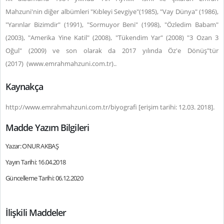
Mahzuni'nin diğer albümleri "Kıbleyi Sevgiye"(1985), "Vay Dünya" (1986),
"Yarınlar Bizimdir" (1991), "Sormuyor Beni" (1998), "Özledim Babam"
(2003), "Amerika Yine Katil" (2008), "Tükendim Yar" (2008) "3 Ozan 3
Oğul" (2009) ve son olarak da 2017 yılında Öz'e Dönüş"tür
(2017)
(
www.emrahmahzuni.com.tr)
.
.
Kaynakça
http://www.emrahmahzuni.com.tr/biyografi [erişim tarihi: 12.03. 2018].
Madde Yazım Bilgileri
Yazar: ONUR AKBAŞ
Yayın Tarihi: 16.04.2018
Güncelleme Tarihi: 06.12.2020
İlişkili Maddeler