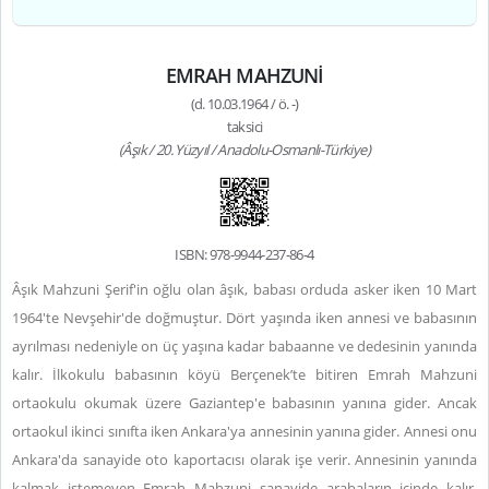
EMRAH MAHZUNİ
(d. 10.03.1964 / ö. -)
taksici
(Âşık / 20. Yüzyıl / Anadolu-Osmanlı-Türkiye)
ISBN: 978-9944-237-86-4
Âşık Mahzuni Şerif'in oğlu olan âşık, babası orduda asker iken 10 Mart
1964'te Nevşehir'de doğmuştur. Dört yaşında iken annesi ve babasının
ayrılması nedeniyle on üç yaşına kadar babaanne ve dedesinin yanında
kalır. İlkokulu babasının köyü Berçenek’te bitiren Emrah Mahzuni
ortaokulu okumak üzere Gaziantep'e babasının yanına gider. Ancak
ortaokul ikinci sınıfta iken Ankara'ya annesinin yanına gider. Annesi onu
Ankara'da sanayide oto kaportacısı olarak işe verir. Annesinin yanında
kalmak istemeyen Emrah Mahzuni sanayide arabaların içinde kalır.