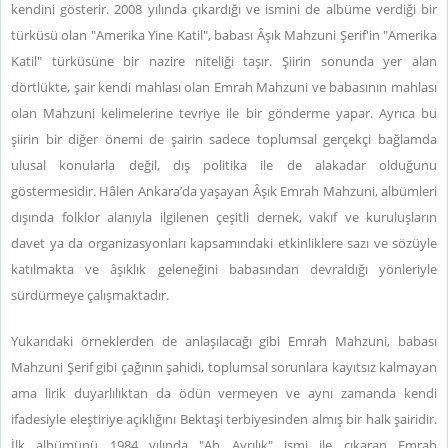
kendini gösterir. 2008 yılında çıkardığı ve ismini de albüme verdiği bir
türküsü olan "Amerika Yine Katil", babası Âşık Mahzuni Şerif'in "Amerika
Katil" türküsüne bir nazire niteliği taşır. Şiirin sonunda yer alan
dörtlükte, şair kendi mahlası olan Emrah Mahzuni ve babasının mahlası
olan Mahzuni kelimelerine tevriye ile bir gönderme yapar. Ayrıca bu
şiirin bir diğer önemi de şairin sadece toplumsal gerçekçi bağlamda
ulusal konularla değil, dış politika ile de alakadar olduğunu
göstermesidir. Hâlen Ankara’da yaşayan Âşık Emrah Mahzuni, albümleri
dışında folklor alanıyla ilgilenen çeşitli dernek, vakıf ve kuruluşların
davet ya da organizasyonları kapsamındaki etkinliklere sazı ve sözüyle
katılmakta ve âşıklık geleneğini babasından devraldığı yönleriyle
sürdürmeye çalışmaktadır.
Yukarıdaki örneklerden de anlaşılacağı gibi Emrah Mahzuni, babası
Mahzuni Şerif gibi çağının şahidi, toplumsal sorunlara kayıtsız kalmayan
ama lirik duyarlılıktan da ödün vermeyen ve aynı zamanda kendi
ifadesiyle eleştiriye açıklığını Bektaşi terbiyesinden almış bir halk şairidir.
İlk albümünü 1984 yılında "Ah Ayrılık" ismi ile çıkaran Emrah