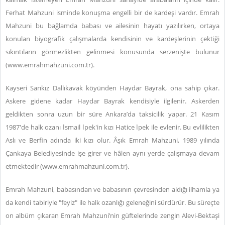
Ferhat Mahzuni isminde konuşma engelli bir de kardeşi vardır. Emrah
Mahzuni bu bağlamda babası ve ailesinin hayatı yazılırken, ortaya
konulan biyografik çalışmalarda kendisinin ve kardeşlerinin çektiği
sıkıntıların görmezlikten gelinmesi konusunda serzenişte bulunur
(
www.emrahmahzuni.com.tr)
.
Kayseri Sarıkız Dallıkavak köyünden Haydar Bayrak, ona sahip çıkar.
Askere gidene kadar Haydar Bayrak kendisiyle ilgilenir. Askerden
geldikten sonra uzun bir süre Ankara’da taksicilik yapar. 21 Kasım
1987'de halk ozanı İsmail İpek'in kızı Hatice İpek ile evlenir. Bu evlilikten
Aslı ve Berfin adında iki kızı olur. Âşık Emrah Mahzuni, 1989 yılında
Çankaya Belediyesinde işe girer ve hâlen aynı yerde çalışmaya devam
etmektedir
(
www.emrahmahzuni.com.tr)
.
Emrah Mahzuni, babasından ve babasının çevresinden aldığı ilhamla ya
da kendi tabiriyle "feyiz" ile halk ozanlığı geleneğini sürdürür. Bu süreçte
on albüm çıkaran Emrah Mahzuni’nin güftelerinde zengin Alevi-Bektaşi