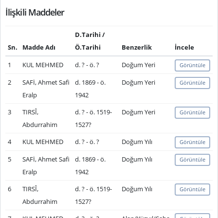
İlişkili Maddeler
D.Tarihi /
Sn.
Madde Adı
Ö.Tarihi
Benzerlik
İncele
1
KUL MEHMED
d. ? - ö. ?
Doğum Yeri
Görüntüle
2
SAFİ, Ahmet Safi
d. 1869 - ö.
Doğum Yeri
Görüntüle
Eralp
1942
3
TIRSÎ,
d. ? - ö. 1519-
Doğum Yeri
Görüntüle
Abdurrahim
1527?
4
KUL MEHMED
d. ? - ö. ?
Doğum Yılı
Görüntüle
5
SAFİ, Ahmet Safi
d. 1869 - ö.
Doğum Yılı
Görüntüle
Eralp
1942
6
TIRSÎ,
d. ? - ö. 1519-
Doğum Yılı
Görüntüle
Abdurrahim
1527?