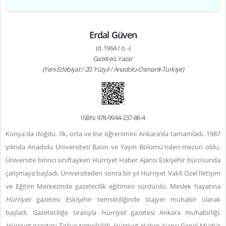
Erdal Güven
(d. 1964 / ö. -)
Gazeteci, Yazar
(Yeni Edebiyat / 20. Yüzyıl / Anadolu-Osmanlı-Türkiye)
ISBN: 978-9944-237-86-4
Konya'da doğdu. İlk, orta ve lise öğrenimini Ankara’da tamamladı. 1987
yılında Anadolu Üniversitesi Basın ve Yayın Bölümü'nden mezun oldu.
Üniversite birinci sınıftayken Hürriyet Haber Ajansı Eskişehir bürosunda
çalışmaya başladı. Üniversiteden sonra bir yıl Hürriyet Vakfı Özel İletişim
ve Eğitim Merkezinde gazetecilik eğitimini sürdürdü. Meslek hayatına
Hürriyet
gazetesi Eskişehir temsilciliğinde stajyer muhabir olarak
başladı. Gazeteciliğe sırasıyla
Hürriyet
gazetesi Ankara muhabirliği,
Hürriyet
gazetesi Tokyo temsilciliği, Hürriyet Haber Ajansı Genel Müdür