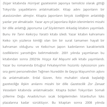
Düşer
kitabında
Hürriyet
gazetesinin Japonya temsilcisi olarak gittiği
Tokyo’da yaşadıklarını anlatmaktadır. Kitap adını Japonların bir
atasözünden almıştır. Kitapta Japonların birçok özelliğinin anlatıldığı
yazılar yer almaktadır. Yazar aynı yıl Japonlara ilişkin izlenimlerini mizahi
bir dille anlattığı
Japonuma Laf Söyletmem Arkadaş
kitabını yayımladı.
Bunu
Ve Tanrı Keiko’yu Yarattı
kitabı izledi. Yazar kitabın kahramanı
Keiko için yüzlerce kimliği olan bin bir surat tamamen hayali bir
kahraman olduğunu ve Keiko’nun Japon kadınlarının karakteristik
özelliklerini yansıttığını belirtmektedir. 2001 yılında yayımlanan bu
kitabından sonra 2002’de
Hoşça Kal Mayumi
adlı kitabı yayımlandı.
Yazar bu romanında Ertuğrul Fırkateyni’nin hüzünlü öyküsünün yanı
sıra gemi personelinden Teğmen Nureddin ile Geyşa Mayumi’nin aşkını
da anlatmaktadır. Erdal Güven, foto muhabiri olarak başladığı
gazeteciliğe ilişkin anılarını mizahi bir dille
Gazetecilik Zor Zanaat
Vesselam
kitabında anlatmaktadır. Kitapta bizleri Tokyo’dan Somali
çöllerine Doğu Anadolu’nun sıcak bölgelerinden İstanbul’un lüks
plazalarına kadar sürüklüyor. Bu kitaptan sonra 2008 yılında