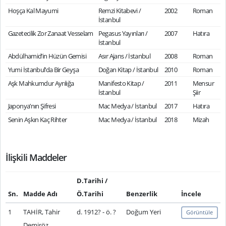
Hoşça Kal Mayumi
Remzi Kitabevi /
2002
Roman
İstanbul
Gazetecilik Zor Zanaat Vesselam
Pegasus Yayınları /
2007
Hatıra
İstanbul
Abdülhamid’in Hüzün Gemisi
Asır Ajans / İstanbul
2008
Roman
Yumi İstanbul’da Bir Geyşa
Doğan Kitap / İstanbul
2010
Roman
Aşk Mahkumdur Ayrılığa
Manifesto Kitap /
2011
Mensur
İstanbul
Şiir
Japonya’nın Şifresi
Mac Medya / İstanbul
2017
Hatıra
Senin Aşkın Kaç Rihter
Mac Medya / İstanbul
2018
Mizah
İlişkili Maddeler
D.Tarihi /
Sn.
Madde Adı
Ö.Tarihi
Benzerlik
İncele
1
TAHİR, Tahir
d. 1912? - ö. ?
Doğum Yeri
Görüntüle
Demiröz