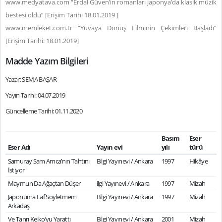
www.medyatava.com “Erdal Güven’in romanları japonya’da klasik müzik
bestesi oldu” [Erişim Tarihi 18.01.2019 ]
www.memleket.com.tr “Yuvaya Dönüş Filminin Çekimleri Başladı”
[Erişim Tarihi: 18.01.2019]
Madde Yazım Bilgileri
Yazar: SEMA BAŞAR
Yayın Tarihi: 04.07.2019
Güncelleme Tarihi: 01.11.2020
Basım
Eser
Eser Adı
Yayın evi
yılı
türü
Samuray Sam Amca’nın Tahtını
Bilgi Yayınevi / Ankara
1997
Hikâye
İstiyor
Maymun Da Ağaçtan Düşer
ilgi Yayınevi / Ankara
1997
Mizah
Japonuma Laf Söyletmem
Bilgi Yayınevi / Ankara
1997
Mizah
Arkadaş
Ve Tanrı Keiko’yu Yarattı
Bilgi Yayınevi / Ankara
2001
Mizah