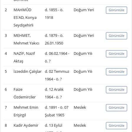
2
MAHMÛD
d. 1855 - ö.
Doğum Yeri
Görüntüle
ES'AD, Konya
1918
Seydişehirli
3
MEHMET,
d. 1879 - ö.
Doğum Yeri
Görüntüle
Mehmet Yakıcı
26.01.1950
4
NAZİF, Nazif
d. 06.02.1964 -
Doğum Yılı
Görüntüle
Aktaş
ö. ?
5
İzzeddin Çalışlar
d. 02 Temmuz
Doğum Yılı
Görüntüle
1964 - ö. ?
6
Faize
d. 12 Aralık
Doğum Yılı
Görüntüle
Özdemirciler
1964 - ö. ?
7
Mehmet Emin
d. 1891 - ö. 07
Meslek
Görüntüle
Erişirgil
Şubat 1965
8
Kadir Aydemir
d. 13 Eylül
Meslek
Görüntüle