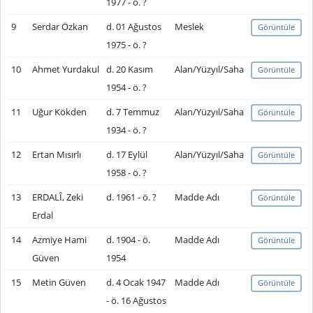
1977 - ö. ?
9
Serdar Özkan
d. 01 Ağustos
Meslek
Görüntüle
1975 - ö. ?
10
Ahmet Yurdakul
d. 20 Kasım
Alan/Yüzyıl/Saha
Görüntüle
1954 - ö. ?
11
Uğur Kökden
d. 7 Temmuz
Alan/Yüzyıl/Saha
Görüntüle
1934 - ö. ?
12
Ertan Mısırlı
d. 17 Eylül
Alan/Yüzyıl/Saha
Görüntüle
1958 - ö. ?
13
ERDALÎ, Zeki
d. 1961 - ö. ?
Madde Adı
Görüntüle
Erdal
14
Azmiye Hami
d. 1904 - ö.
Madde Adı
Görüntüle
Güven
1954
15
Metin Güven
d. 4 Ocak 1947
Madde Adı
Görüntüle
- ö. 16 Ağustos