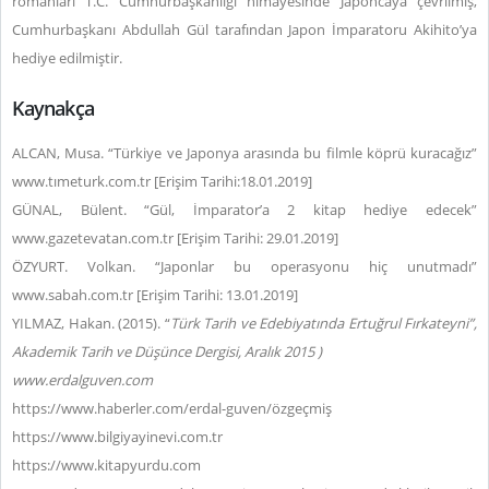
romanları T.C. Cumhurbaşkanlığı himayesinde Japoncaya çevrilmiş,
Cumhurbaşkanı Abdullah Gül tarafından Japon İmparatoru Akihito’ya
hediye edilmiştir.
Kaynakça
ALCAN, Musa.
“Türkiye ve Japonya arasında bu filmle köprü kuracağız”
www.tımeturk.com.tr [Erişim Tarihi:18.01.2019]
GÜNAL, Bülent. “Gül, İmparator’a 2 kitap hediye edecek”
www.gazetevatan.com.tr [Erişim Tarihi: 29.01.2019]
ÖZYURT. Volkan. “Japonlar bu operasyonu hiç unutmadı”
www.sabah.com.tr [Erişim Tarihi: 13.01.2019]
YILMAZ, Hakan. (2015). “
Türk Tarih ve Edebiyatında Ertuğrul Fırkateyni”,
Akademik Tarih ve Düşünce Dergisi, Aralık 2015 )
www.erdalguven.com
https://www.haberler.com/erdal-guven/özgeçmiş
https://www.bilgiyayinevi.com.tr
https://www.kitapyurdu.com