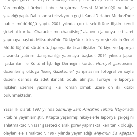
Yardımcılığı, Hürriyet Haber Araştırma Servisi Müdürlüğü ve köşe
yazarlığı yaptı. Daha sonra televizyona geçti. Kanal D Haber Merkezi’nde
haber müdürlüğü yaptı. 2001 yılında çocuk sektörüne ilişkin kendi
şirketini kurdu. “Character merchandising” alanında Japonya ile ticaret
yapmaya başladı. Mitsubishi’nin Türkiye’deki televizyon şirketinin Genel
Müdürlüğü’nü sürdürdü. Japonya ile ticari ilişkileri Türkiye ve Japonya
arasında yatırım danışmanlığı yapmaya başladı. 2014 yılında Japon
İşadamları ile Kültürel İşbirliği Derneğini kurdu.
Hürriyet g
azetesinin
düzenlemiş olduğu 'Genç Gazeteciler' yarışmasının fotoğraf ve sayfa
düzeni dalında iki adet ikincilik ödülü almıştır. Türkiye ile Japonya
ilişkileri üzerine yazılmış ikisi roman olmak üzere on iki kitabı
bulunmaktadır.
Yazar ilk olarak 1997 yılında
Samuray Sam Amca’nın Tahtını İstiyor
adlı
kitabını yayımlamıştır. Kitapta yaşanmış hikâyelerle Japonya gerçeğini
anlatmaktadır. Yazar gazeteci olarak görev yapmakta iken tanık olduğu
olayları ele almaktadır. 1997 yılında yayımladığı
Maymun Da Ağaçtan