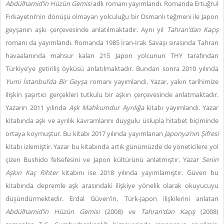
Abdülhamid’in Hüzün Gemisi
adlı romanı yayımlandı. Romanda Ertuğrul
Fırkayetni’nin dönüşü olmayan yolculuğu bir Osmanlı teğmeni ile Japon
geyşanın aşkı çerçevesinde anlatılmaktadır. Aynı yıl
Tahran’dan Kaçış
romanı da yayımlandı. Romanda 1985 İran-Irak Savaşı sırasında Tahran
havaalanında mahsur kalan 215 Japon yolcunun THY tarafından
Türkiye’ye getiriliş öyküsü anlatılmaktadır. Bundan sonra 2010 yılında
Yumi İstanbul’da Bir Geyşa
romanı yayımlandı. Yazar, yakın tarihimize
ilişkin şaşırtıcı gerçekleri tutkulu bir aşkın çerçevesinde anlatmaktadır.
Yazarın 2011 yılında
Aşk Mahkumdur Ayrılığa
kitabı yayımlandı. Yazar
kitabında aşk ve ayrılık kavramlarını duygulu üslupla hitabet biçiminde
ortaya koymuştur. Bu kitabı 2017 yılında yayımlanan
Japonya’nın Şifresi
kitabı izlemiştir. Yazar bu kitabında artık günümüzde de yöneticilere yol
çizen Bushido felsefesini ve Japon kültürünü anlatmıştır. Yazar
Senin
Aşkın Kaç Rihter
kitabını ise 2018 yılında yayımlamıştır. Güven bu
kitabında depremle aşk arasındaki ilişkiye yönelik olarak okuyucuyu
düşündürmektedir. Erdal Güven’in, Türk-Japon ilişkilerini anlatan
Abdülhamid’in Hüzün Gemisi
(2008) ve
Tahran’dan Kaçış
(2008)