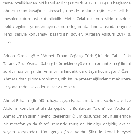
temel özelliklerden biri kabul edilir.” (Asiltürk 2017: s. 335) Bu bağlamda
Ahmet Erhan kuşağının bireysel şiirine de toplumcu şiirine de belli bir
mesafede durmuştur denilebilir. Metin Celal de onun şiirini devrinin
politik eğilimli şiirinden ayırır, onun slogan atanların arasından sıyrılıp
kendi sesiyle konuşmayı başardığını söyler. (Aktaran Asiltürk 2017: s.
337)
Adnan Özer’e göre “Ahmet Erhan Çağdaş Türk Şiiri'nde Cahit Sıtkı
Tarancı, Ziya Osman Saba gibi örneklerle yükselen romantizm eğilimini
sürdürmüş bir şairdir. Ama bir farkındalık da ortaya koymuştur.” Özer,
Ahmet Erhan şiirinde toplumcu, nihilist ve protest eğilimler olmak üzere
üç yönelimden söz eder. (Özer 2015: s. 9)
Ahmet Erhan’ın şiiri ölüm, hayat, geçmiş, acı, umut, umutsuzluk, alkol ve
Akdeniz konuları etrafında çeşitlenir. Bunlardan “ölüm” ve “Akdeniz”
Ahmet Erhan şiirinin ayırıcı izlekleridir. Ölüm düşüncesi onun şiirlerinde
bir metafor ya da felsefi zeminde tartışılan bir olgu değildir, aksine
yaşam karşısındaki tüm gerçekliğiyle vardır. Şiirinde kendi bireysel