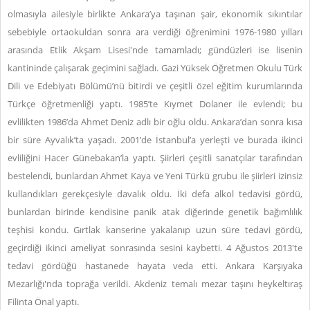
olmasıyla ailesiyle birlikte Ankara’ya taşınan şair, ekonomik sıkıntılar
sebebiyle ortaokuldan sonra ara verdiği öğrenimini 1976-1980 yılları
arasında Etlik Akşam Lisesi'nde tamamladı; gündüzleri ise lisenin
kantininde çalışarak geçimini sağladı. Gazi Yüksek Öğretmen Okulu Türk
Dili ve Edebiyatı Bölümü’nü bitirdi ve çeşitli özel eğitim kurumlarında
Türkçe öğretmenliği yaptı. 1985’te Kıymet Dolaner ile evlendi; bu
evlilikten 1986’da Ahmet Deniz adlı bir oğlu oldu. Ankara’dan sonra kısa
bir süre Ayvalık’ta yaşadı. 2001’de İstanbul’a yerleşti ve burada ikinci
evliliğini Hacer Günebakan’la yaptı. Şiirleri çeşitli sanatçılar tarafından
bestelendi, bunlardan Ahmet Kaya ve Yeni Türkü grubu ile şiirleri izinsiz
kullandıkları gerekçesiyle davalık oldu. İki defa alkol tedavisi gördü,
bunlardan birinde kendisine panik atak diğerinde genetik bağımlılık
teşhisi kondu. Gırtlak kanserine yakalanıp uzun süre tedavi gördü,
geçirdiği ikinci ameliyat sonrasında sesini kaybetti. 4 Ağustos 2013'te
tedavi gördüğü hastanede hayata veda etti. Ankara Karşıyaka
Mezarlığı'nda toprağa verildi. Akdeniz temalı mezar taşını heykeltıraş
Filinta Önal yaptı.