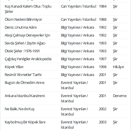
Kuş Kanadı Kalem Olsa : Toplu
Can Yayınları / İstanbul
1984
Şiir
Şiirler
Ölüm Nedeni Bilinmiyor
Can Yayınları / İstanbul
1988
Şiir
Deniz, Unutma Adını
Bilgi Yayınevi / Ankara
1992
Şiir
Ateşi Çalmayı Deneyenler İçin
Bilgi Yayınevi / Ankara
1992
Şiir
Sevda Şiirleri / Zeytin Ağacı
Bilgi Yayınevi / Ankara
1993
Şiir
Öteki Şiirler : 1976-1991
Bilgi Yayınevi / Ankara
1993
Şiir
Çağdaş Yenilgiler Ansiklopedisi
Bilgi Yayınevi / Ankara
1997
Şiir
Köpek Yılları
Bilgi Yayınevi / Ankara
1998
Hikâye
Resimli 'Ahmetler' Tarihi
Bilgi Yayınevi / Ankara
2001
Şiir
Bugün de Ölmedim Anne
Everest Yayınları /
2001
Şiir
İstanbul
Ankara-İstanbul Karatreni
Everest Yayınları /
2001
Deneme
İstanbul
Ne Balık, Ne de Kuş
Everest Yayınları /
2002
Şiir
İstanbul
Kaybolmuş Bir Köpek İlanı
Everest Yayınları /
2003
Şiir
İstanbul