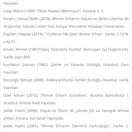
Yayınları.
Celal, Metin (1989) “Ölüm Nedeni Bilinmiyor”,
Fanatik
, S. 2.
Dıvarcı, Cemal Melik (2018),
Ahmet Erhan'ın Hayatı ve Şiirleri Üzerine Bir
Araştırma
, Yüksek Lisans Tezi, Konya: Necmettin Erbakan Üniversitesi.
Ergülen, Haydar (2014), “ Yüzlerce Yılkı Şairi: Ahmet Erhan”, Varlık, S.1278,
s.42-51.
Erhan, Ahmet (1981)“Genç Ozanlarla Söyleşi” (Konuşan: Işıl Özgentürk),
Varlık,
sayı: 889.
Kurdakul, Şükran (1985),
Şairler ve Yazarlar Sözlüğü
, İstanbul: Cem
Yayınları
Necatigil, Behçet (2006).
Edebiyatımızda İsimler Sözlüğü,
İstanbul: Varlık
Yayınları.
Özer Adnan (2015), “Ahmet Erhan’ı Sunarken”,
Burada Gömülüdür I
,
İstanbul: Kırmızı Kedi Yayınları.
Şafak, Halim (2006).
Hayat ve Ölüm: 30. yılında Şiir ve Yazısıyla Ahmet
Erhan
, Ankara: Kül Sanat Yayıncılık.
Şafak Halim (2001). “Ahmet Erhan’ın Devrimci Sarhoşluğu”, Varlık, S.