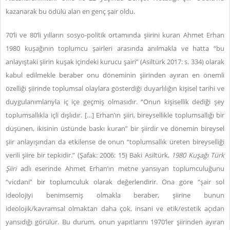
kazanarak bu ödülü alan en genç şair oldu.
70’li ve 80’li yılların sosyo-politik ortamında şiirini kuran Ahmet Erhan
1980 kuşağının toplumcu şairleri arasında anılmakla ve hatta “bu
anlayıştaki şiirin kuşak içindeki kurucu şairi” (Asiltürk 2017: s. 334) olarak
kabul edilmekle beraber onu döneminin şiirinden ayıran en önemli
özelliği şiirinde toplumsal olaylara gösterdiği duyarlılığın kişisel tarihi ve
duygulanımlarıyla iç içe geçmiş olmasıdır. “Onun kişisellik dediği şey
toplumsallıkla içli dışlıdır. […] Erhan’ın şiiri, bireysellikle toplumsallığı bir
düşünen, ikisinin üstünde baskı kuran” bir şiirdir ve dönemin bireysel
şiir anlayışından da etkilense de onun “toplumsallık üreten bireyselliği
verili şiire bir tepkidir.” (Şafak: 2006: 15) Baki Asiltürk,
1980 Kuşağı Türk
Şiiri
adlı eserinde Ahmet Erhan’ın metne yansıyan toplumculuğunu
“vicdani” bir toplumculuk olarak değerlendirir. Ona göre “şair sol
ideolojiyi benimsemiş olmakla beraber, şiirine bunun
ideolojik/kavramsal olmaktan daha çok, insani ve etik/estetik açıdan
yansıdığı görülür. Bu durum, onun yapıtlarını 1970’ler şiirinden ayıran