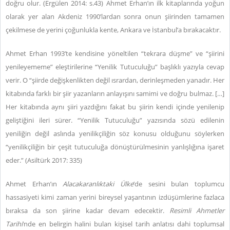
doğru olur. (Ergülen 2014: s.43) Ahmet Erhan’ın ilk kitaplarında yoğun
olarak yer alan Akdeniz 1990’lardan sonra onun şiirinden tamamen
çekilmese de yerini çoğunlukla kente, Ankara ve İstanbul’a bırakacaktır.
Ahmet Erhan 1993’te kendisine yöneltilen “tekrara düşme” ve “şiirini
yenileyememe” eleştirilerine “Yenilik Tutuculuğu” başlıklı yazıyla cevap
verir. O “şiirde değişkenlikten değil ısrardan, derinleşmeden yanadır. Her
kitabında farklı bir şiir yazanların anlayışını samimi ve doğru bulmaz. […]
Her kitabında aynı şiiri yazdığını fakat bu şiirin kendi içinde yenilenip
geliştiğini ileri sürer. “Yenilik Tutuculuğu” yazısında sözü edilenin
yeniliğin değil aslında yenilikçiliğin söz konusu olduğunu söylerken
“yenilikçiliğin bir çeşit tutuculuğa dönüştürülmesinin yanlışlığına işaret
eder.” (Asiltürk 2017: 335)
Ahmet Erhan’ın
Alacakaranlıktaki Ülke
’de sesini bulan toplumcu
hassasiyeti kimi zaman yerini bireysel yaşantının izdüşümlerine fazlaca
bıraksa da son şiirine kadar devam edecektir.
Resimli Ahmetler
Tarihi
’nde en belirgin halini bulan kişisel tarih anlatısı dahi toplumsal