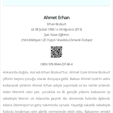
Ahmet Erhan
Erhan Bozkurt
(d. 08 Şubat 1958 / ö. 04 Ağustos 2013)
Şair, Yazar, Eğitimci
(Yeni Edebiyat / 20. Yüzyıl / Anadolu-Osmanlı-Türkiye)
ISBN: 978-9944-237-86-4
Ankara’da doğdu. Asıl adı Erhan Bozkurt’tur. Ahmet İzzet-Emine Bozkurt
çiftinin beşinci çocuğu olarak dünyaya geldi. Babası Ahmet İzzet’in adını
kullanarak şiirlerini Ahmet Erhan adıyla yayımladı ve bu isimle ünlendi.
Aslen Mersinli olan şair, çocukluk ve ilk gençlik yıllarını babasının işi
sebebiyle Mersin ve Adana’da geçirdi. Bu dönemde futbolla ilgilendi,
Adana Demirspor’un genç takımında oynadı. Yaşadığı sakatlık sebebiyle
futbolu bırakması şiire ağırlık vermesinde etkili oldu. Babasının emekli