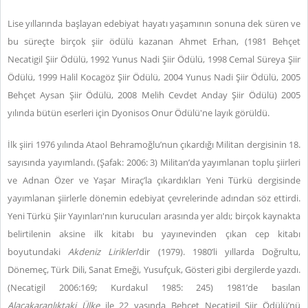
Lise yıllarında başlayan edebiyat hayatı yaşamının sonuna dek süren ve
bu süreçte birçok şiir ödülü kazanan Ahmet Erhan, (1981 Behçet
Necatigil Şiir Ödülü, 1992 Yunus Nadi Şiir Ödülü, 1998 Cemal Süreya Şiir
Ödülü, 1999 Halil Kocagöz Şiir Ödülü, 2004 Yunus Nadi Şiir Ödülü, 2005
Behçet Aysan Şiir Ödülü, 2008 Melih Cevdet Anday Şiir Ödülü) 2005
yılında bütün eserleri için Dyonisos Onur Ödülü'ne layık görüldü.
İlk şiiri 1976 yılında Ataol Behramoğlu’nun çıkardığı Militan dergisinin 18.
sayısında yayımlandı. (Şafak: 2006: 3) Militan’da yayımlanan toplu şiirleri
ve Adnan Özer ve Yaşar Miraç’la çıkardıkları Yeni Türkü dergisinde
yayımlanan şiirlerle dönemin edebiyat çevrelerinde adından söz ettirdi.
Yeni Türkü Şiir Yayınları'nın kurucuları arasında yer aldı; birçok kaynakta
belirtilenin aksine ilk kitabı bu yayınevinden çıkan cep kitabı
boyutundaki
Akdeniz Lirikleri
’dir (1979). 1980’li yıllarda Doğrultu,
Dönemeç, Türk Dili, Sanat Emeği, Yusufçuk, Gösteri gibi dergilerde yazdı.
(Necatigil 2006:169; Kurdakul 1985: 245) 1981’de basılan
Alacakaranlıktaki Ülke
ile 22 yaşında Behçet Necatigil Şiir Ödülü’nü