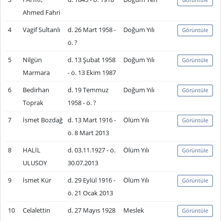
Ahmed Fahri
4
Vagif Sultanlı
d. 26 Mart 1958 -
Doğum Yılı
Görüntüle
ö. ?
5
Nilgün
d. 13 Şubat 1958
Doğum Yılı
Görüntüle
Marmara
- ö. 13 Ekim 1987
6
Bedirhan
d. 19 Temmuz
Doğum Yılı
Görüntüle
Toprak
1958 - ö. ?
7
İsmet Bozdağ
d. 13 Mart 1916 -
Ölüm Yılı
Görüntüle
ö. 8 Mart 2013
8
HALİL
d. 03.11.1927 - ö.
Ölüm Yılı
Görüntüle
ULUSOY
30.07.2013
9
İsmet Kür
d. 29 Eylül 1916 -
Ölüm Yılı
Görüntüle
ö. 21 Ocak 2013
10
Celalettin
d. 27 Mayıs 1928
Meslek
Görüntüle