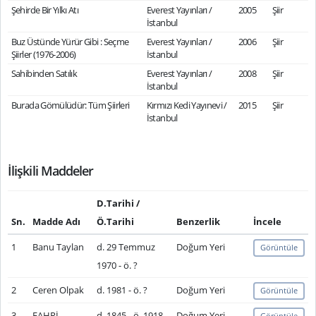
Şehirde Bir Yılkı Atı
Everest Yayınları /
2005
Şiir
İstanbul
Buz Üstünde Yürür Gibi : Seçme
Everest Yayınları /
2006
Şiir
Şiirler (1976-2006)
İstanbul
Sahibinden Satılık
Everest Yayınları /
2008
Şiir
İstanbul
Burada Gömülüdür: Tüm Şiirleri
Kırmızı Kedi Yayınevi /
2015
Şiir
İstanbul
İlişkili Maddeler
D.Tarihi /
Sn.
Madde Adı
Ö.Tarihi
Benzerlik
İncele
1
Banu Taylan
d. 29 Temmuz
Doğum Yeri
Görüntüle
1970 - ö. ?
2
Ceren Olpak
d. 1981 - ö. ?
Doğum Yeri
Görüntüle
3
FAHRİ,
d. 1845 - ö. 1918
Doğum Yeri
Görüntüle