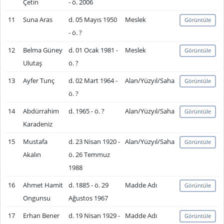
Çetin
- ö. 2006
11
Suna Aras
d. 05 Mayıs 1950
Meslek
Görüntüle
- ö. ?
12
Belma Güney
d. 01 Ocak 1981 -
Meslek
Görüntüle
Ulutaş
ö. ?
13
Ayfer Tunç
d. 02 Mart 1964 -
Alan/Yüzyıl/Saha
Görüntüle
ö. ?
14
Abdürrahim
d. 1965 - ö. ?
Alan/Yüzyıl/Saha
Görüntüle
Karadeniz
15
Mustafa
d. 23 Nisan 1920 -
Alan/Yüzyıl/Saha
Görüntüle
Akalın
ö. 26 Temmuz
1988
16
Ahmet Hamit
d. 1885 - ö. 29
Madde Adı
Görüntüle
Ongunsu
Ağustos 1967
17
Erhan Bener
d. 19 Nisan 1929 -
Madde Adı
Görüntüle