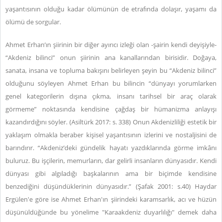
yaşantısının olduğu kadar ölümünün de etrafında dolaşır, yaşamı da
ölümü de sorgular.
Ahmet Erhan’ın şiirinin bir diğer ayırıcı izleği olan -şairin kendi deyişiyle-
“Akdeniz bilinci” onun şiirinin ana kanallarından birisidir. Doğaya,
sanata, insana ve topluma bakışını belirleyen şeyin bu “Akdeniz bilinci”
olduğunu söyleyen Ahmet Erhan bu bilincin “dünyayı yorumlarken
genel kategorilerin dışına çıkma, insanı tarihsel bir araç olarak
görmeme” noktasında kendisine çağdaş bir hümanizma anlayışı
kazandırdığını söyler. (Asiltürk 2017: s. 338) Onun Akdenizliliği estetik bir
yaklaşım olmakla beraber kişisel yaşantısının izlerini ve nostaljisini de
barındırır. “Akdeniz’deki gündelik hayatı yazdıklarında görme imkânı
buluruz. Bu işçilerin, memurların, dar gelirli insanların dünyasıdır. Kendi
dünyası gibi algıladığı başkalarının ama bir biçimde kendisine
benzediğini düşündüklerinin dünyasıdır.” (Şafak 2001: s.40) Haydar
Ergülen'e göre ise Ahmet Erhan'ın şiirindeki karamsarlık, acı ve hüzün
düşünüldüğünde bu yönelime "Karaakdeniz duyarlılığı" demek daha