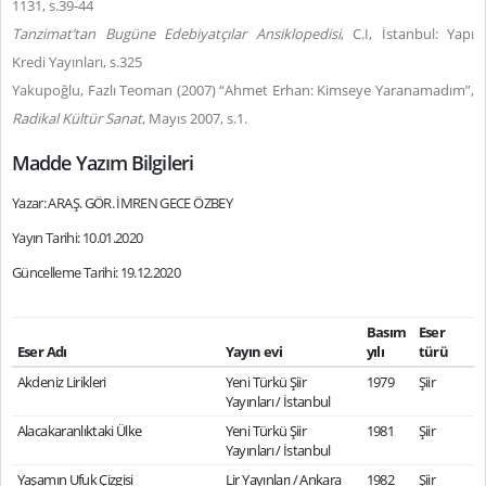
1131, s.39-44
Tanzimat’tan Bugüne Edebiyatçılar Ansiklopedisi
, C.I, İstanbul: Yapı
Kredi Yayınları, s.325
Yakupoğlu, Fazlı Teoman (2007) “Ahmet Erhan: Kimseye Yaranamadım”,
Radikal Kültür Sanat
, Mayıs 2007, s.1.
Madde Yazım Bilgileri
Yazar: ARAŞ. GÖR. İMREN GECE ÖZBEY
Yayın Tarihi: 10.01.2020
Güncelleme Tarihi: 19.12.2020
Basım
Eser
Eser Adı
Yayın evi
yılı
türü
Akdeniz Lirikleri
Yeni Türkü Şiir
1979
Şiir
Yayınları / İstanbul
Alacakaranlıktaki Ülke
Yeni Türkü Şiir
1981
Şiir
Yayınları / İstanbul
Yaşamın Ufuk Çizgisi
Lir Yayınları / Ankara
1982
Şiir