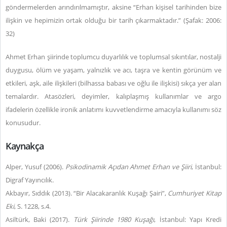
göndermelerden arındırılmamıştır, aksine “Erhan kişisel tarihinden bize
ilişkin ve hepimizin ortak olduğu bir tarih çıkarmaktadır.” (Şafak: 2006:
32)
Ahmet Erhan şiirinde toplumcu duyarlılık ve toplumsal sıkıntılar, nostalji
duygusu, ölüm ve yaşam, yalnızlık ve acı, taşra ve kentin görünüm ve
etkileri, aşk, aile ilişkileri (bilhassa babası ve oğlu ile ilişkisi) sıkça yer alan
temalardır. Atasözleri, deyimler, kalıplaşmış kullanımlar ve argo
ifadelerin özellikle ironik anlatımı kuvvetlendirme amacıyla kullanımı söz
konusudur.
Kaynakça
Alper, Yusuf (2006).
Psikodinamik Açıdan Ahmet Erhan ve Şiiri
, İstanbul:
Digraf Yayıncılık.
Akbayır, Sıddık (2013). “Bir Alacakaranlık Kuşağı Şairi”,
Cumhuriyet Kitap
Eki
, S. 1228, s.4.
Asiltürk, Baki (2017).
Türk Şiirinde 1980 Kuşağı
, İstanbul: Yapı Kredi