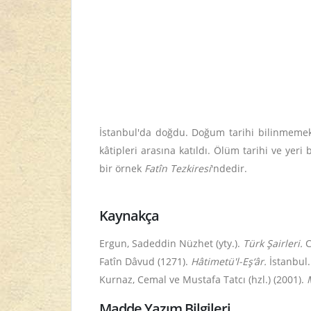
İstanbul'da doğdu. Doğum tarihi bilinmemekt
kâtipleri arasına katıldı. Ölüm tarihi ve yer
bir örnek
Fatîn Tezkiresi
'ndedir.
Kaynakça
Ergun, Sadeddin Nüzhet (yty.).
Türk Şairleri.
C.
Fatîn Dâvud (1271).
Hâtimetü'l-Eş‘âr.
İstanbul.
Kurnaz, Cemal ve Mustafa Tatcı (hzl.) (2001).
Madde Yazım Bilgileri