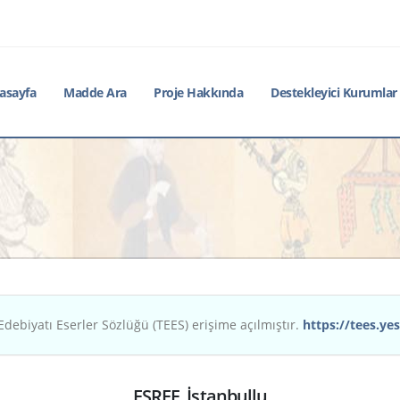
asayfa
Madde Ara
Proje Hakkında
Destekleyici Kurumlar
Edebiyatı Eserler Sözlüğü (TEES) erişime açılmıştır.
https://tees.yes
EŞREF, İstanbullu