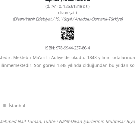
(d. ?/? - ö. 1263/1848 ds.)
divan şairi
(Divan/Yazılı Edebiyat / 19. Yüzyıl / Anadolu-Osmanlı-Türkiye)
ISBN: 978-9944-237-86-4
edir. Mekteb-i Ma'ârif-i Adliye'de okudu. 1848 yılının ortaların
i bilinmemektedir. Son görevi 1848 yılında olduğundan bu yıldan son
 III. İstanbul.
Mehmed Nail Tuman, Tuhfe-i Nâ'ilî-Divan Şairlerinin Muhtasar Biyog