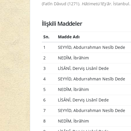
(Fatîn Dâvud (1271).
Hâtimetü'lEş‘âr.
İstanbul. 
İlişkili Maddeler
Sn.
Madde Adı
1
SEYYİD, Abdurrahman Nesîb Dede
2
NEDÎM, İbrâhim
3
LİSÂNÎ, Derviş Lisânî Dede
4
SEYYİD, Abdurrahman Nesîb Dede
5
NEDÎM, İbrâhim
6
LİSÂNÎ, Derviş Lisânî Dede
7
SEYYİD, Abdurrahman Nesîb Dede
8
NEDÎM, İbrâhim