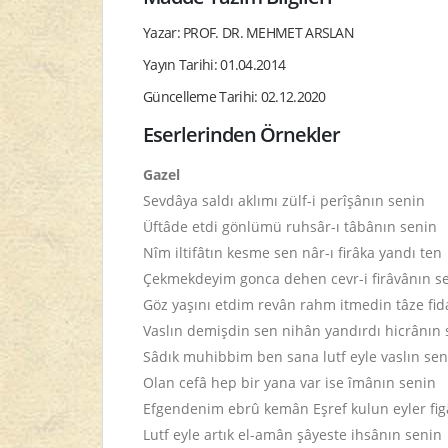
Yazar: PROF. DR. MEHMET ARSLAN
Yayın Tarihi: 01.04.2014
Güncelleme Tarihi: 02.12.2020
Eserlerinden Örnekler
Gazel
Sevdâya saldı aklımı zülf-i perîşânın senin
Üftâde etdi gönlümü ruhsâr-ı tâbânın senin
Nîm iltifâtın kesme sen nâr-ı firâka yandı ten
Çekmekdeyim gonca dehen cevr-i firâvânın s
Göz yaşını etdim revân rahm itmedin tâze fi
Vaslın demişdin sen nihân yandırdı hicrânın 
Sâdık muhibbim ben sana lutf eyle vaslın se
Olan cefâ hep bir yana var ise îmânın senin
Efgendenim ebrû kemân Eşref kulun eyler fi
Lutf eyle artık el-amân şâyeste ihsânın senin