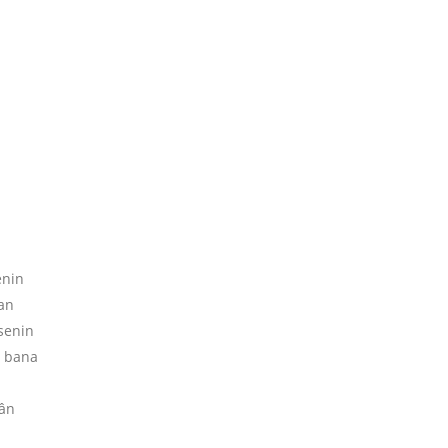
enin
dan
senin
n bana
gân