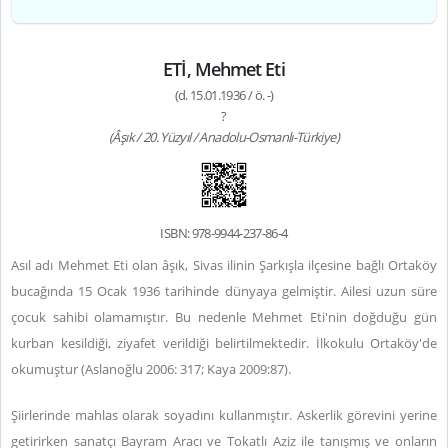
ETİ, Mehmet Eti
(d. 15.01.1936 / ö. -)
?
(Âşık / 20. Yüzyıl / Anadolu-Osmanlı-Türkiye)
ISBN: 978-9944-237-86-4
Asıl adı Mehmet Eti olan âşık, Sivas ilinin Şarkışla ilçesine bağlı Ortaköy
bucağında 15 Ocak 1936 tarihinde dünyaya gelmiştir. Ailesi uzun süre
çocuk sahibi olamamıştır. Bu nedenle Mehmet Eti'nin doğduğu gün
kurban kesildiği, ziyafet verildiği belirtilmektedir. İlkokulu Ortaköy'de
okumuştur (Aslanoğlu 2006: 317; Kaya 2009:87).
Şiirlerinde mahlas olarak soyadını kullanmıştır.
Askerlik görevini yerine
getirirken sanatçı Bayram Aracı ve Tokatlı Aziz ile tanışmış ve onların