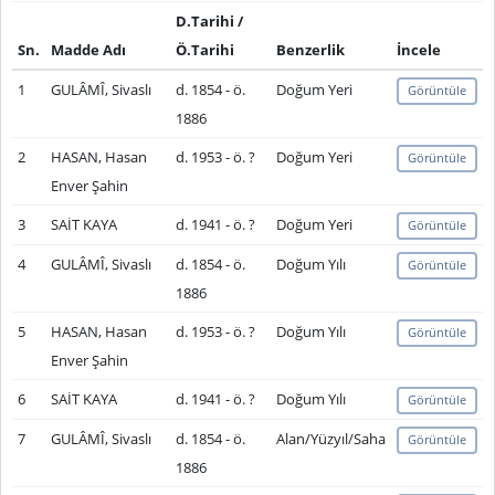
D.Tarihi /
Sn.
Madde Adı
Ö.Tarihi
Benzerlik
İncele
1
GULÂMÎ, Sivaslı
d. 1854 - ö.
Doğum Yeri
Görüntüle
1886
2
HASAN, Hasan
d. 1953 - ö. ?
Doğum Yeri
Görüntüle
Enver Şahin
3
SAİT KAYA
d. 1941 - ö. ?
Doğum Yeri
Görüntüle
4
GULÂMÎ, Sivaslı
d. 1854 - ö.
Doğum Yılı
Görüntüle
1886
5
HASAN, Hasan
d. 1953 - ö. ?
Doğum Yılı
Görüntüle
Enver Şahin
6
SAİT KAYA
d. 1941 - ö. ?
Doğum Yılı
Görüntüle
7
GULÂMÎ, Sivaslı
d. 1854 - ö.
Alan/Yüzyıl/Saha
Görüntüle
1886