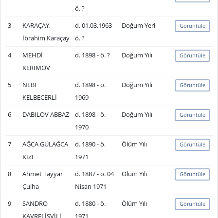
ö. ?
3
KARAÇAY,
d. 01.03.1963 -
Doğum Yeri
Görüntüle
İbrahim Karaçay
ö. ?
4
MEHDİ
d. 1898 - ö. ?
Doğum Yılı
Görüntüle
KERİMOV
5
NEBİ
d. 1898 - ö.
Doğum Yılı
Görüntüle
KELBECERLİ
1969
6
DABILOV ABBAZ
d. 1898 - ö.
Doğum Yılı
Görüntüle
1970
7
AĞCA GÜLAĞCA
d. 1890 - ö.
Ölüm Yılı
Görüntüle
KIZI
1971
8
Ahmet Tayyar
d. 1887 - ö. 04
Ölüm Yılı
Görüntüle
Çulha
Nisan 1971
9
SANDRO
d. 1880 - ö.
Ölüm Yılı
Görüntüle
KAVRELİŞVİLİ
1971