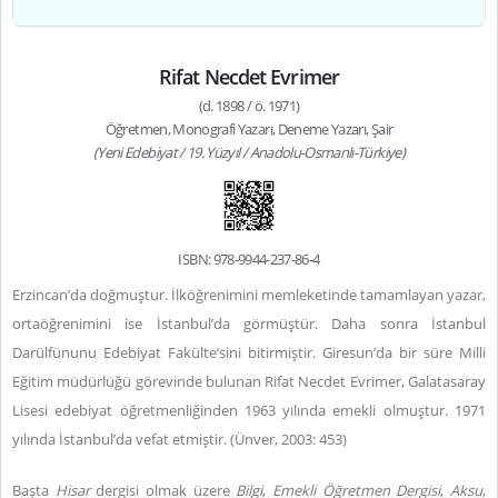
Rifat Necdet Evrimer
(d. 1898 / ö. 1971)
Öğretmen, Monografi Yazarı, Deneme Yazarı, Şair
(Yeni Edebiyat / 19. Yüzyıl / Anadolu-Osmanlı-Türkiye)
ISBN: 978-9944-237-86-4
Erzincan’da doğmuştur. İlköğrenimini memleketinde tamamlayan yazar,
ortaöğrenimini ise İstanbul’da görmüştür. Daha sonra İstanbul
Darülfünunu Edebiyat Fakülte’sini bitirmiştir. Giresun’da bir süre Milli
Eğitim müdürlüğü görevinde bulunan Rifat Necdet Evrimer, Galatasaray
Lisesi edebiyat öğretmenliğinden 1963 yılında emekli olmuştur. 1971
yılında İstanbul’da vefat etmiştir. (Ünver, 2003: 453)
Başta
Hisar
dergisi olmak üzere
Bilgi
,
Emekli Öğretmen Dergisi
,
Aksu
,