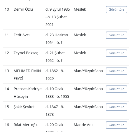
10
Demir Özlü
d. 9 Eylül 1935
Meslek
Görüntüle
- ö. 13 Şubat
2021
11
Ferit Avcı
d. 23 Haziran
Meslek
Görüntüle
1954 - ö. ?
12
Zeynel Beksaç
d. 21 Şubat
Meslek
Görüntüle
1952 - ö. ?
13
MEHMED EMÎN
d. 1862 - ö.
Alan/Yüzyıl/Saha
Görüntüle
FEYZÎ
1929
14
Prenses Kadriye
d. 10 Ocak
Alan/Yüzyıl/Saha
Görüntüle
Hüseyin
1888 - ö. 1955
15
Şakir Şevket
d. 1847 - ö.
Alan/Yüzyıl/Saha
Görüntüle
1878
16
Rıfat Mertoğlu
d. 20 Ocak
Madde Adı
Görüntüle