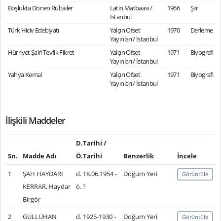
Boşlukta Dönen Rübailer
Latin Matbaası /
1966
Şiir
İstanbul
Türk Hiciv Edebiyatı
Yalçın Ofset
1970
Derleme
Yayınları / İstanbul
Hürriyet Şairi Tevfik Fikret
Yalçın Ofset
1971
Biyografi
Yayınları / İstanbul
Yahya Kemal
Yalçın Ofset
1971
Biyografi
Yayınları / İstanbul
İlişkili Maddeler
D.Tarihi /
Sn.
Madde Adı
Ö.Tarihi
Benzerlik
İncele
1
ŞAH HAYDARİ
d. 18.06.1954 -
Doğum Yeri
Görüntüle
KERRAR, Haydar
ö. ?
Birgör
2
GÜLLÜHAN
d. 1925-1930 -
Doğum Yeri
Görüntüle