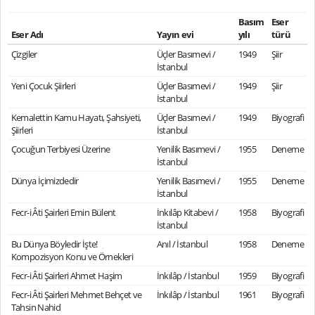
Basım
Eser
Eser Adı
Yayın evi
yılı
türü
Çizgiler
Üçler Basımevi /
1949
Şiir
İstanbul
Yeni Çocuk Şiirleri
Üçler Basımevi /
1949
Şiir
İstanbul
Kemalettin Kamu Hayatı, Şahsiyeti,
Üçler Basımevi /
1949
Biyografi
Şiirleri
İstanbul
Çocuğun Terbiyesi Üzerine
Yenilik Basımevi /
1955
Deneme
İstanbul
Dünya İçimizdedir
Yenilik Basımevi /
1955
Deneme
İstanbul
Fecr-i Âti Şairleri Emin Bülent
İnkılâp Kitabevi /
1958
Biyografi
İstanbul
Bu Dünya Böyledir İşte!
Anıl / İstanbul
1958
Deneme
Kompozisyon Konu ve Örnekleri
Fecr-i Âti Şairleri Ahmet Haşim
İnkılâp / İstanbul
1959
Biyografi
Fecr-i Âti Şairleri Mehmet Behçet ve
İnkılâp / İstanbul
1961
Biyografi
Tahsin Nahid