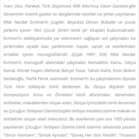
İnan
,
Ulus
,
Hareket
,
Türk Düşüncesi
,
Milli Mecmua
,
Vatan Gazetesi
gibi
döneminin önemli gazete ve dergilerinde nesirleri ve şiirleri yayınlanan
Rifat Necdet Evrimer’in
Çizgiler
,
Boşlukta Dönen Rübailer
ve çocuk
şiirlerini içeren
Yeni Çocuk Şiirleri
isimli şiir kitapları bulunmaktadır.
Evrimer’in edebiyatımızda yer edinmesini sağlayan asıl çalışmaları ise
şiirlerinden ziyade bazı şairlerimizin hayatı, sanatı ve eserlerinden
örnekler içeren monografileridir. (Çiçek 1997: 333) Rifat Necdet
Evrimer’in monografi alanındaki çalışmaları Kemalettin Kamu, Yahya
Kemal, Ahmet Haşim, Mehmet Behçet Yazar, Tahsin Nahit, Emin Bülent
Serdaroğlu, Tevfik Fikret üzerinedir. Evrimer’in bu çalışmalarının dışında
Türk Hiciv Edebiyatı
isimli derlemesi,
Bu Dünya Böyledir İşte!
Kompozisyon Konu ve Örnekleri
isimli aforizmalar, denemeler,
sohbetler, makalelerden oluşan eseri,
Dünya İçimizdedir
isimli denemesi
ve
Çocuğun Terbiyesi Üzerine
başlıklı terbiye meselesi üzerine makale ve
sohbetten oluşan eseri mevcuttur. Bu eserlerinin yanı sıra 1955 yılında
yayınlanan
Çocuğun Terbiyesi Üzerine
isimli eserinin arkasında yazarın
“Ömür Harmanı”, “Sönük Aynalar”, “Güneş Her Gün Yenidir”, “İnsansız