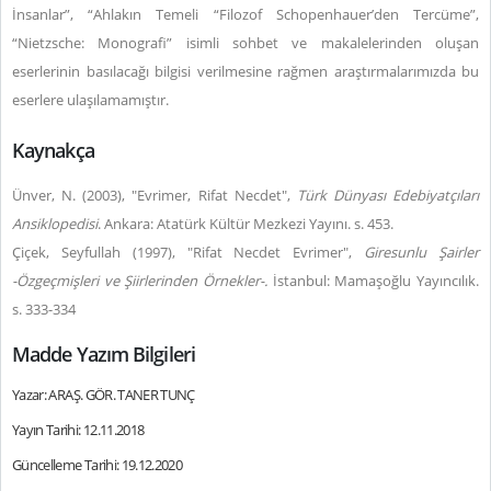
İnsanlar”, “Ahlakın Temeli “Filozof Schopenhauer’den Tercüme”,
“Nietzsche: Monografi” isimli sohbet ve makalelerinden oluşan
eserlerinin basılacağı bilgisi verilmesine rağmen araştırmalarımızda bu
eserlere ulaşılamamıştır.
Kaynakça
Ünver, N. (2003), "Evrimer, Rifat Necdet",
Türk Dünyası Edebiyatçıları
Ansiklopedisi
. Ankara: Atatürk Kültür Mezkezi Yayını. s. 453.
Çiçek, Seyfullah (1997), "Rifat Necdet Evrimer",
Giresunlu Şairler
-Özgeçmişleri ve Şiirlerinden Örnekler-.
İstanbul: Mamaşoğlu Yayıncılık.
s. 333-334
Madde Yazım Bilgileri
Yazar: ARAŞ. GÖR. TANER TUNÇ
Yayın Tarihi: 12.11.2018
Güncelleme Tarihi: 19.12.2020