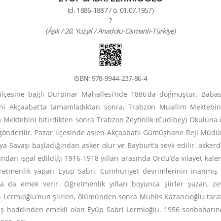
(d. 1886-1887 / ö. 01.07.1957)
?
(Âşık / 20. Yüzyıl / Anadolu-Osmanlı-Türkiye)
ISBN: 978-9944-237-86-4
ilçesine bağlı Dürpinar Mahallesi’nde 1886’da doğmuştur. Baba
mini Akçaabat’ta tamamladıktan sonra, Trabzon Muallim Mektebi
 Mektebini bitirdikten sonra Trabzon Zeytinlik (Cudibey) Okuluna
ne gönderilir. Pazar ilçesinde aslen Akçaabatlı Gümüşhane Reji Müdü
 Savaşı başladığından asker olur ve Bayburt’a sevk edilir, asker
ndan işgal edildiği 1916-1918 yılları arasında Ordu’da vilayet kalem
retmenlik yapan Eyüp Sabri, Cumhuriyet devrimlerinin inanmış 
a da emek verir. Öğretmenlik yılları boyunca şiirler yazan, ze
an Lermioğlu’nun şiirleri, ölümünden sonra Muhlis Kazancıoğlu tar
 yaş haddinden emekli olan Eyüp Sabri Lermioğlu, 1956 sonbahar