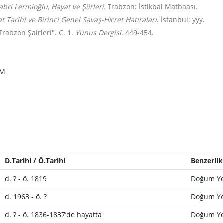
ri Lermioğlu, Hayat ve Şiirleri.
Trabzon: İstikbal Matbaası.
Tarihi ve Birinci Genel Savaş-Hicret Hatıraları
. İstanbul: yyy.
abzon Şairleri". C. 1.
Yunus Dergisi.
449-454.
IM
D.Tarihi / Ö.Tarihi
Benzerlik
d. ? - ö. 1819
Doğum Ye
d. 1963 - ö. ?
Doğum Ye
d. ? - ö. 1836-1837’de hayatta
Doğum Ye