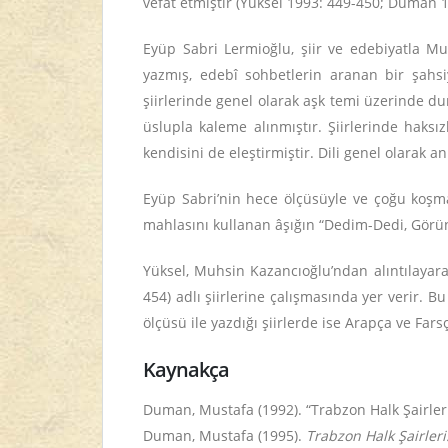
vefat etmiştir (Yüksel 1993: 449-450; Duman 1
Eyüp Sabri Lermioğlu, şiir ve edebiyatla Mua
yazmış, edebî sohbetlerin aranan bir şahsi
şiirlerinde genel olarak aşk temi üzerinde durm
üslupla kaleme alınmıştır. Şiirlerinde haksı
kendisini de eleştirmiştir. Dili genel olarak a
Eyüp Sabri’nin hece ölçüsüyle ve çoğu koşma 
mahlasını kullanan âşığın “Dedim-Dedi, Göründ
Yüksel, Muhsin Kazancıoğlu’ndan alıntılayarak
454) adlı şiirlerine çalışmasında yer verir. B
ölçüsü ile yazdığı şiirlerde ise Arapça ve Far
Kaynakça
Duman, Mustafa (1992). “Trabzon Halk Şairler
Duman, Mustafa (1995).
Trabzon Halk Şairleri