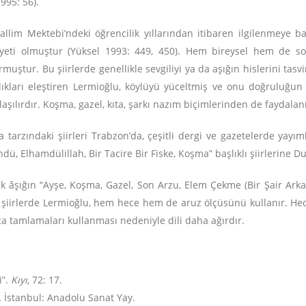
995: 56).
llim Mektebi’ndeki öğrencilik yıllarından itibaren ilgilenmeye ba
yeti olmuştur (Yüksel 1993: 449, 450). Hem bireysel hem de sosy
uştur. Bu şiirlerde genellikle sevgiliyi ya da aşığın hislerini tasvir
zlıkları eleştiren Lermioğlu, köylüyü yüceltmiş ve onu doğruluğun t
nlaşılırdır. Koşma, gazel, kıta, şarkı nazım biçimlerinden de faydalan
tarzındaki şiirleri Trabzon’da, çeşitli dergi ve gazetelerde yayım
ü, Elhamdülillah, Bir Tacire Bir Fiske, Koşma” başlıklı şiirlerine D
 âşığın “Ayşe, Koşma, Gazel, Son Arzu, Elem Çekme (Bir Şair Arkada
u şiirlerde Lermioğlu, hem hece hem de aruz ölçüsünü kullanır. Hece
sça tamlamaları kullanması nedeniyle dili daha ağırdır.
i”.
Kıyı,
72: 17.
.
İstanbul: Anadolu Sanat Yay.