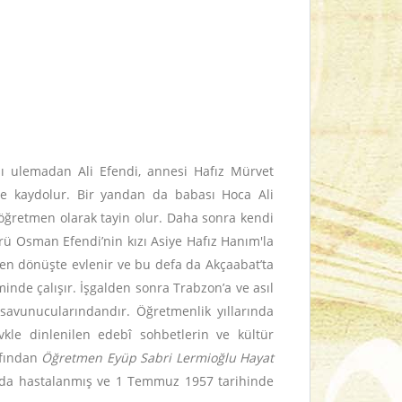
sı ulemadan Ali Efendi, annesi Hafız Mürvet
ne kaydolur. Bir yandan da babası Hoca Ali
 öğretmen olarak tayin olur. Daha sonra kendi
rü Osman Efendi’nin kızı Asiye Hafız Hanım'la
den dönüşte evlenir ve bu defa da Akçaabat’ta
inde çalışır. İşgalden sonra Trabzon’a ve asıl
savunucularındandır. Öğretmenlik yıllarında
vkle dinlenilen edebî sohbetlerin ve kültür
afından
Öğretmen Eyüp Sabri Lermioğlu Hayat
ında hastalanmış ve 1 Temmuz 1957 tarihinde