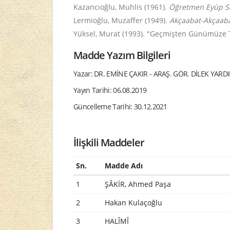
Kazancıoğlu, Muhlis (1961).
Öğretmen Eyüp Sab
Lermioğlu, Muzaffer (1949).
Akçaabat-Akçaabat 
Yüksel, Murat (1993). "Geçmişten Günümüze Tr
Madde Yazım Bilgileri
Yazar: DR. EMİNE ÇAKIR - ARAŞ. GÖR. DİLEK YARD
Yayın Tarihi: 06.08.2019
Güncelleme Tarihi: 30.12.2021
İlişkili Maddeler
Sn.
Madde Adı
1
ŞÂKİR, Ahmed Paşa
2
Hakan Kulaçoğlu
3
HALÎMÎ