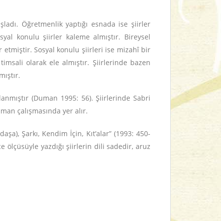
şladı. Öğretmenlik yaptığı esnada ise şiirler
al konulu şiirler kaleme almıştır. Bireysel
 etmiştir. Sosyal konulu şiirleri ise mizahî bir
imsali olarak ele almıştır. Şiirlerinde bazen
mıştır.
lanmıştır (Duman 1995: 56). Şiirlerinde Sabri
uman çalışmasında yer alır.
şa), Şarkı, Kendim İçin, Kıt’alar” (1993: 450-
 ölçüsüyle yazdığı şiirlerin dili sadedir, aruz