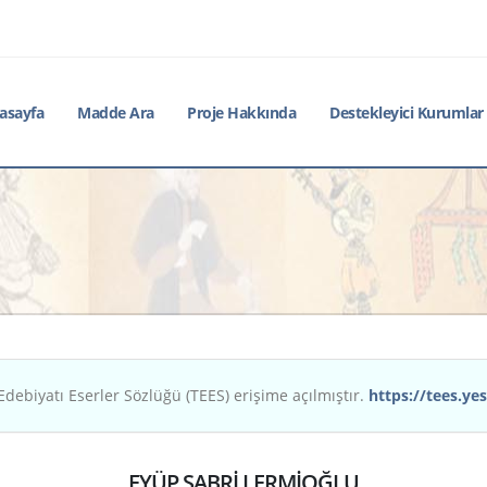
asayfa
Madde Ara
Proje Hakkında
Destekleyici Kurumlar
Edebiyatı Eserler Sözlüğü (TEES) erişime açılmıştır.
https://tees.yes
EYÜP SABRİ LERMİOĞLU