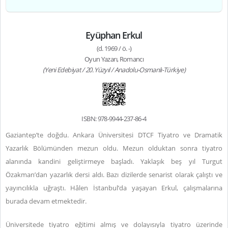
Eyüphan Erkul
(d. 1969 / ö. -)
Oyun Yazarı, Romancı
(Yeni Edebiyat / 20. Yüzyıl / Anadolu-Osmanlı-Türkiye)
ISBN: 978-9944-237-86-4
Gaziantep’te doğdu. Ankara Üniversitesi DTCF Tiyatro ve Dramatik
Yazarlık Bölümünden mezun oldu. Mezun olduktan sonra tiyatro
alanında kandini geliştirmeye başladı. Yaklaşık beş yıl Turgut
Özakman’dan yazarlık dersi aldı. Bazı dizilerde senarist olarak çalıştı ve
yayıncılıkla uğraştı. Hâlen İstanbul’da yaşayan Erkul, çalışmalarına
burada devam etmektedir.
Üniversitede tiyatro eğitimi almış ve dolayısıyla tiyatro üzerinde