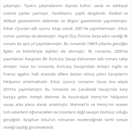
çalışmıştır. Tiyatro çalışmalarının dışında kültür, sanat ve edebiyat
üzerine yazılar yazmıştır. Yazdıklarını; çeşitli dergilerde,
Radikal
ve
Milliyet
gazetelerinin eklerinde ve
Birgün
gazetesinde yayımlamıştır.
Erkek Oyunları
adlı oyunu kitap olarak 2001'de yayımlanmıştır. Erkul,
roman yazmayı da denemiştir.
Haydi Düş Önüme Serçe
adını verdiği ilk
romanı da aynı yıl yayımlanmıştır. Bu romanda 1980'li yıllarda gençliğin
ilgileri ve birbirleriyle ilişkileri ele alınmıştır. İlk romanını, 2009'da
yayımlanan
Karayılan Bir Kurtuluş Savaşı Kahramanı
adlı romanı takip
etmiştir. Yazar bu romanda, Kurtuluş Savaşı’ndaki Antep’i, İngiliz ve
Fransız işgalini, halk arasında dillere destan olmuş çeteci Karayılan’ın
hikâyesini anlatmaktadır. Erkul, üçüncü romanını
Savaş Ana
adıyla
2014'te yayımlamıştır. Bu romanda ise Çanakkale Savaşı'nda karşı
karşıya gelen Antepli Mehmet ile Avustralyalı Henry'nin hikâyesini
savaşı arka plana alarak anlatmıştır. Mehmet'in ve Henry'nin esasen
tüm askerlerin öğrenecekleri ise insanların değil savaşın ölümsüz olduğu
gerçeğidir. Eyüphan Erkul'un romanları incelendiğinde tarihî roman
niteliği taşıdığı görülmektedir.