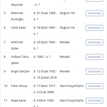
Akyürek
- ö. ?
5
Mehmet
d. 01 Ocak 1969 -
Doğum Yılı
Görüntüle
Kurtoğlu
ö. ?
6
Cenk Eden
d. 18 Eylül 1969 -
Doğum Yılı
Görüntüle
ö. ?
7
Mehmet
d. 20 Eylül 1944 -
Meslek
Görüntüle
Güler
ö. ?
8
Volkan Taha
d. 1982 - ö. ?
Meslek
Görüntüle
Şeker
9
Engin Geçtan
d. 12 Ocak 1932 -
Meslek
Görüntüle
ö. 19 Şubat 2018
10
Fahir Aksoy
d. 17 Mart 1917 -
Alan/Yüzyıl/Saha
Görüntüle
ö. 3 Ocak 2008
11
Neşe Karel
d. 4 Ekim 1943 -
Alan/Yüzyıl/Saha
Görüntüle
ö. ?