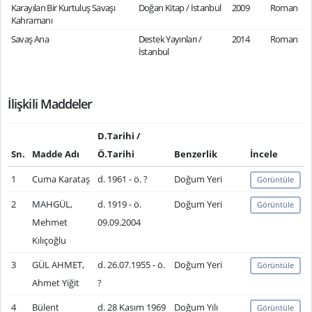
Karayılan Bir Kurtuluş Savaşı
Doğan Kitap / İstanbul
2009
Roman
Kahramanı
Savaş Ana
Destek Yayınları /
2014
Roman
İstanbul
İlişkili Maddeler
D.Tarihi /
Sn.
Madde Adı
Ö.Tarihi
Benzerlik
İncele
1
Cuma Karataş
d. 1961 - ö. ?
Doğum Yeri
Görüntüle
2
MAHGÜL,
d. 1919 - ö.
Doğum Yeri
Görüntüle
Mehmet
09.09.2004
Kılıçoğlu
3
GÜL AHMET,
d. 26.07.1955 - ö.
Doğum Yeri
Görüntüle
Ahmet Yiğit
?
4
Bülent
d. 28 Kasım 1969
Doğum Yılı
Görüntüle