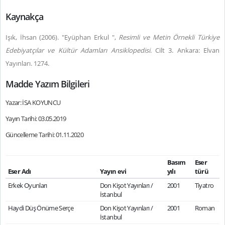
Kaynakça
Işık, İhsan (2006). "Eyüphan Erkul ",
Resimli ve Metin Örnekli Türkiye
Edebiyatçılar ve Kültür Adamları Ansiklopedisi
. Cilt 3. Ankara: Elvan
Yayınları. 1274.
Madde Yazım Bilgileri
Yazar: İSA KOYUNCU
Yayın Tarihi: 03.05.2019
Güncelleme Tarihi: 01.11.2020
Basım
Eser
Eser Adı
Yayın evi
yılı
türü
Erkek Oyunları
Don Kişot Yayınları /
2001
Tiyatro
İstanbul
Haydi Düş Önüme Serçe
Don Kişot Yayınları /
2001
Roman
İstanbul