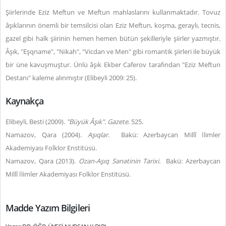
Şiirlerinde Eziz Meftun ve Meftun mahlaslarını kullanmaktadır.
Tovuz
âşıklarının önemli bir temsilcisi olan Eziz Meftun, koşma, geraylı, tecnis,
gazel gibi halk şiirinin hemen hemen bütün şekilleriyle şiirler yazmıştır.
Âşık, "Eşqname", "Nikah", "Vicdan ve Men" gibi romantik şiirleri ile büyük
bir üne kavuşmuştur. Ünlü âşık Ekber Caferov tarafından "Eziz Meftun
Destanı" kaleme alınmıştır (Elibeyli 2009: 25).
Kaynakça
Elibeyli, Besti (2009).
"Büyük Âşık"
.
Gazete
. 525.
Namazov, Qara (2004).
Aşıqlar.
Bakü: Azerbaycan Millî İlimler
Akademiyası Folklor Enstitüsü.
Namazov, Qara (2013).
Ozan-Aşıq Sәnәtinin Tarixi.
Bakü: Azerbaycan
Millî İlimler Akademiyası Folklor Enstitüsü.
Madde Yazım Bilgileri