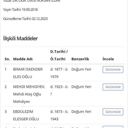
Yazar: DR. ÖĞR. ÜYESİ NURSAN ILDIRI
Yayın Tarihi: 19.09.2018
Güncelleme Tarihi: 02.12.2020
İlişkili Maddeler
D.Tarihi /
Sn.
Madde Adı
Ö.Tarihi
Benzerlik
İncele
1
BİMAR İSKENDER
d. 1877 - ö.
Doğum Yeri
Görüntüle
ELES OĞLU
1979
2
MEHDİ MEHDİYEV,
d. 1923 - ö.
Doğum Yeri
Görüntüle
Mehdi Ateş Oğlu
?
Mehdiyev
3
EBDÜLEZİM
d. 1873 - ö.
Doğum Yeri
Görüntüle
ELESGER OĞLU
1943