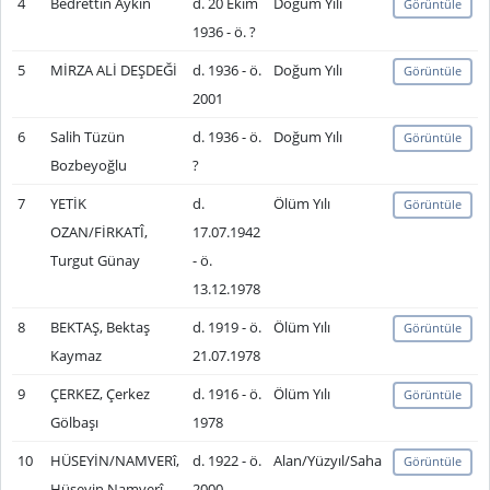
4
Bedrettin Aykın
d. 20 Ekim
Doğum Yılı
Görüntüle
1936 - ö. ?
5
MİRZA ALİ DEŞDEĞİ
d. 1936 - ö.
Doğum Yılı
Görüntüle
2001
6
Salih Tüzün
d. 1936 - ö.
Doğum Yılı
Görüntüle
Bozbeyoğlu
?
7
YETİK
d.
Ölüm Yılı
Görüntüle
OZAN/FİRKATÎ,
17.07.1942
Turgut Günay
- ö.
13.12.1978
8
BEKTAŞ, Bektaş
d. 1919 - ö.
Ölüm Yılı
Görüntüle
Kaymaz
21.07.1978
9
ÇERKEZ, Çerkez
d. 1916 - ö.
Ölüm Yılı
Görüntüle
Gölbaşı
1978
10
HÜSEYİN/NAMVERî,
d. 1922 - ö.
Alan/Yüzyıl/Saha
Görüntüle
Hüseyin Namverî
2000