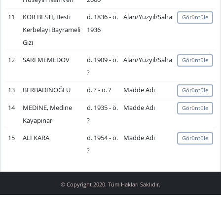
11
KÖR BESTİ, Besti
d. 1836 - ö.
Alan/Yüzyıl/Saha
Görüntüle
Kerbelayi Bayrameli
1936
Gızı
12
SARI MEMEDOV
d. 1909 - ö.
Alan/Yüzyıl/Saha
Görüntüle
?
13
BERBADINOĞLU
d. ? - ö. ?
Madde Adı
Görüntüle
14
MEDİNE, Medine
d. 1935 - ö.
Madde Adı
Görüntüle
Kayapınar
?
15
ALİ KARA
d. 1954 - ö.
Madde Adı
Görüntüle
?
© Copyright 2020. Tüm Hakları Saklıdır.