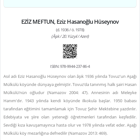
EZİZ MEFTUN, Eziz Hasanoğlu Hüseynov
(d. 1936 / ö. 1978)
(Âşık / 20. Yüzyıl / Azeri)
ISBN: 978-9944-237-86-4
Asıl adı Eziz Hasanoğlu Hüseynov olan âşık 1936 yılında
Tovuz'un Aşağı
Mülkülü köyünde dünyaya gelmiştir.
Tovuz’da tanınmış halk şairi Hasan
Mülkülü’nün oğludur (Namazov 2004: 47). Annesinin adı Meleyke
Hanım'dır. 1943 yılında kendi köyünde ilkokula başlar. 1950 babası
tarafından eğitimini tamamlamak için Tovuz Şehir Mektebine yazdırılır.
Edebiyata ve şiire olan yeteneği öğretmenleri tarafından keşfedilir.
Sevdiği kıza kavuşamayınca hasta olur ve 1978 yılında vefat eder. Aşağı
Mülkülü köy mezarlığına defnedilir (Namazov 2013: 469).