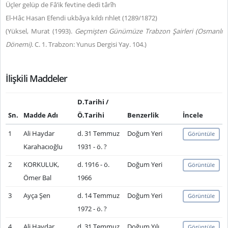
Üçler gelüp de Fâ’ik fevtine dedi târîh
El-Hâc Hasan Efendi ukbâya kıldı rıhlet (1289/1872)
(Yüksel, Murat (1993).
Geçmişten Günümüze Trabzon Şairleri
(Osmanlı
Dönemi)
. C. 1. Trabzon: Yunus Dergisi Yay. 104.)
İlişkili Maddeler
D.Tarihi /
Sn.
Madde Adı
Ö.Tarihi
Benzerlik
İncele
1
Ali Haydar
d. 31 Temmuz
Doğum Yeri
Görüntüle
Karahacıoğlu
1931 - ö. ?
2
KORKULUK,
d. 1916 - ö.
Doğum Yeri
Görüntüle
Ömer Bal
1966
3
Ayça Şen
d. 14 Temmuz
Doğum Yeri
Görüntüle
1972 - ö. ?
4
Ali Haydar
d. 31 Temmuz
Doğum Yılı
Görüntüle