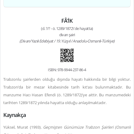
FÂ’İK
(d. ?/? - ö. 1289/1872\'de hayatta)
divan şairi
(Divan/Yazılı Edebiyat / 19. Yüzyıl / Anadolu-Osmanlı-Türkiye)
ISBN: 978-9944-237-86-4
Trabzonlu şairlerden olduğu dışında hayatı hakkında bir bilgi yoktur.
Trabzon’da bir mezar kitabesinde tarih kıt‘ası bulunmaktadır. Bu
manzume Hacı Hasan Efendi (ö. 1289/1872)’ye aittir. Bu manzumedeki
tarihten 1289/1872 yılında hayatta olduğu anlaşılmaktadır.
Kaynakça
Yüksel, Murat (1993).
Geçmişten Günümüze Trabzon Şairleri
(Osmanlı