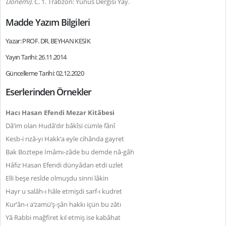
Dönemi)
. C. 1. Trabzon: Yunus Dergisi Yay.
Madde Yazım Bilgileri
Yazar: PROF. DR. BEYHAN KESİK
Yayın Tarihi: 26.11.2014
Güncelleme Tarihi: 02.12.2020
Eserlerinden Örnekler
Hacı Hasan Efendi Mezar Kitâbesi
Dâ’im olan Hudâ’dır bâkîsi cümle fânî
Kesb-i rızâ-yı Hakk’a eyle cihânda gayret
Bak Boztepe İmâmı-zâde bu demde nâ-gâh
Hâfız Hasan Efendi dünyâdan etdi uzlet
Elli beşe resîde olmuşdu sinni lâkin
Hayr u salâh-ı hâle etmişdi sarf-ı kudret
Kur’ân-ı a‘zamü’ş-şân hakkı içün bu zâtı
Yâ Rabbi mağfiret kıl etmiş ise kabâhat