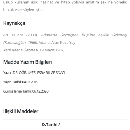
üslup kullanan âşık, nasihat ve hitap yoluyla anlatım şekline yönelik
birçok eser söylemiştir.
Kaynakça
Arı, Bülent (2009).
Adana’da Geçmişten Bugüne Âşıklık Geleneği
(Karacaoğlan- 1966).
Adana: Altın Koza Yay.
Yeni Adana Gazetesi,
19 Mayıs 1987, 3.
Madde Yazım Bilgileri
Yazar: DR. ÖĞR. ÜYESİ ESRA BİLGE SAVCI
Yayın Tarihi: 04.07.2019
Güncelleme Tarihi: 06.12.2020
İlişkili Maddeler
D.Tarihi /