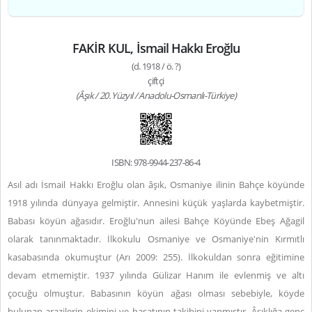
FAKİR KUL, İsmail Hakkı Eroğlu
(d. 1918 / ö. ?)
çiftçi
(Âşık / 20. Yüzyıl / Anadolu-Osmanlı-Türkiye)
ISBN: 978-9944-237-86-4
Asıl adı İsmail Hakkı Eroğlu olan âşık, Osmaniye ilinin Bahçe köyünde
1918 yılında dünyaya gelmiştir. Annesini küçük yaşlarda kaybetmiştir.
Babası köyün ağasıdır. Eroğlu'nun ailesi Bahçe Köyünde Ebeş Ağagil
olarak tanınmaktadır. İlkokulu Osmaniye ve Osmaniye'nin Kırmıtlı
kasabasında okumuştur (Arı 2009: 255). İlkokuldan sonra eğitimine
devam etmemiştir. 1937 yılında Gülizar Hanım ile evlenmiş ve altı
çocuğu olmuştur. Babasının köyün ağası olması sebebiyle, köyde
bulunan arazilerin ekimini ve hasatının takibini yapmıştır. Âşıklığa genç