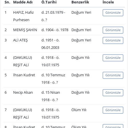
Sn.
Madde Adı
Ö.Tarihi
Benzerlik
İncele
1
HAFIZ, Hafız
d. 21.03.1979 -
Doğum Yeri
Görüntüle
Purhesen
ö. ?
2
MEMİŞ ŞAHİN
d. 1904 - ö. 1978
Doğum Yeri
Görüntüle
3
ALİ ATEŞ
d. 1951 - ö.
Doğum Yeri
Görüntüle
06.01.2003
4
(DAKUKLU)
d. 1918 - ö.
Doğum Yılı
Görüntüle
REŞİT ALİ
19.07.1975
5
İhsan Kudret
d. 10 Temmuz
Doğum Yılı
Görüntüle
1918 - ö. ?
6
Necip Alsan
d. 15 Nisan
Doğum Yılı
Görüntüle
1918 - ö. ?
7
(DAKUKLU)
d. 1918 - ö.
Ölüm Yılı
Görüntüle
REŞİT ALİ
19.07.1975
8
İhsan Kudret
d. 10 Temmuz
Ölüm Yılı
Görüntüle