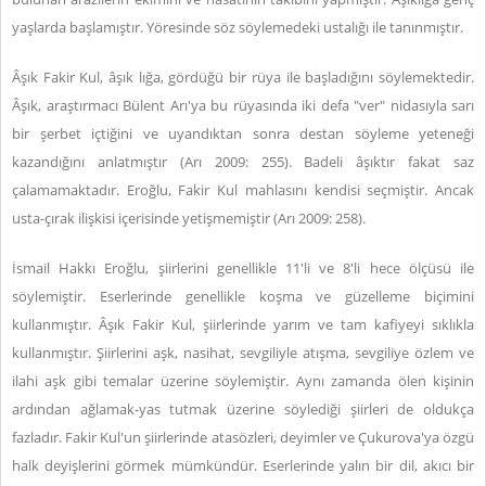
yaşlarda başlamıştır. Yöresinde söz söylemedeki ustalığı ile tanınmıştır.
Âşık Fakir Kul, âşık lığa, gördüğü bir rüya ile başladığını söylemektedir.
Âşık, araştırmacı Bülent Arı'ya bu rüyasında iki defa "ver" nidasıyla sarı
bir şerbet içtiğini ve uyandıktan sonra destan söyleme yeteneği
kazandığını anlatmıştır (Arı 2009: 255). Badeli âşıktır fakat saz
çalamamaktadır. Eroğlu, Fakir Kul mahlasını kendisi seçmiştir. Ancak
usta-çırak ilişkisi içerisinde yetişmemiştir (Arı 2009: 258).
İsmail Hakkı Eroğlu, şiirlerini genellikle 11'li ve 8'li hece ölçüsü ile
söylemiştir. Eserlerinde genellikle koşma ve güzelleme biçimini
kullanmıştır. Âşık Fakir Kul, şiirlerinde yarım ve tam kafiyeyi sıklıkla
kullanmıştır. Şiirlerini aşk, nasihat, sevgiliyle atışma, sevgiliye özlem ve
ilahi aşk gibi temalar üzerine söylemiştir. Aynı zamanda ölen kişinin
ardından ağlamak-yas tutmak üzerine söylediği şiirleri de oldukça
fazladır. Fakir Kul'un şiirlerinde atasözleri, deyimler ve Çukurova'ya özgü
halk deyişlerini görmek mümkündür. Eserlerinde yalın bir dil, akıcı bir