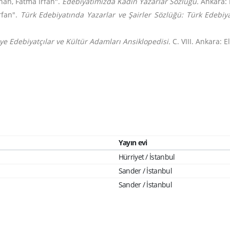
han, Fatma İrfan".
Edebiyatımızda Kadın Yazarlar Sözlüğü.
Ankara: 
rfan".
Türk Edebiyatında Yazarlar ve Şairler Sözlüğü: Türk Edebi
ye Edebiyatçılar ve Kültür Adamları Ansiklopedisi.
C. VIII. Ankara: E
Yayın evi
Hürriyet / İstanbul
Sander / İstanbul
Sander / İstanbul