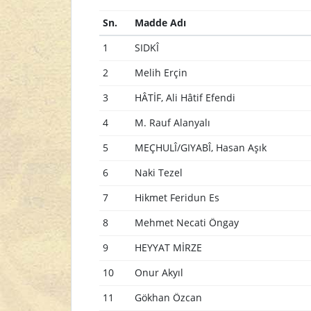
Sn.
Madde Adı
1
SIDKÎ
2
Melih Erçin
3
HÂTİF, Ali Hâtif Efendi
4
M. Rauf Alanyalı
5
MEÇHULÎ/GIYABÎ, Hasan Aşık
6
Naki Tezel
7
Hikmet Feridun Es
8
Mehmet Necati Öngay
9
HEYYAT MİRZE
10
Onur Akyıl
11
Gökhan Özcan