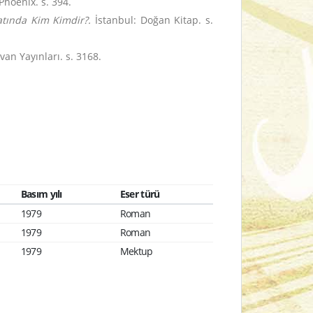
Phoenix. s. 394.
yatında Kim Kimdir?.
İstanbul: Doğan Kitap. s.
lvan Yayınları. s. 3168.
Basım yılı
Eser türü
1979
Roman
1979
Roman
1979
Mektup