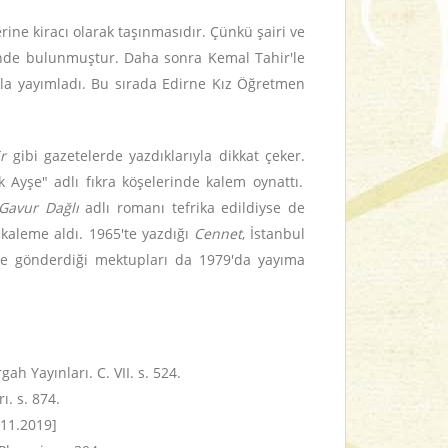
ine kiracı olarak taşınmasıdır. Çünkü şairi ve
erinde bulunmuştur. Daha sonra Kemal Tahir'le
yla yayımladı. Bu sırada Edirne Kız Öğretmen
r
gibi gazetelerde yazdıklarıyla dikkat çeker.
 Ayşe" adlı fıkra köşelerinde kalem oynattı.
Gavur Dağlı
adlı romanı tefrika edildiyse de
a kaleme aldı. 1965'te yazdığı
Cennet
, İstanbul
ine gönderdiği mektupları da 1979'da yayıma
gah Yayınları. C. VII. s. 524.
ı. s. 874.
.11.2019]