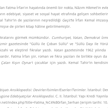
an Fatma İrfan'ın hayatında önemli bir nokta, Nâzım Hikmet'in evler
ların edebiyat, siyaset ve sosyal hayat etrafında gelişen sohbetl
al Tahir'in de yazılarının neşredildiği
Geçit'
te İrfan Kemal imzası
se de şiirleri kitap hâline getirilmemiştir.
 fıkralarını görmek mümkündür.
Cumhuriyet, Vatan, Demokrat İzmi
zmir
gazetesinde "Güllü ile Çoban Süllü" ve "Süllü Dayı ile Yörük
ahi ve eleştirel fıkralar yazdı.
Vatan
gazetesinde 1962 yılında
rdır. Fatma İrfan şiir, roman ve fıkra yazıları ile birlikte oyun d
 Çalan Kışın Oynar'
ı çocuklar için yazdı. Kemal Tahir'in kendis
biyatı Ansiklopedisi: Devirler/İsimler/Eserler/Terimler
. İstanbul: Der
güne Edebiyatçılar Ansiklopedisi.
C. II. İstanbul: Yapı Kredi Yayınlar
key.net/index.php?title=Fatma_%C4%B0rfan_Serhan [erişim tarihi: 10