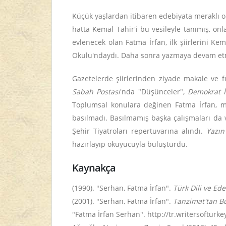
Küçük yaşlardan itibaren edebiyata meraklı ol
hatta Kemal Tahir'i bu vesileyle tanımış, on
evlenecek olan Fatma İrfan, ilk şiirlerini Kem
Okulu'ndaydı. Daha sonra yazmaya devam etmiş
Gazetelerde şiirlerinden ziyade makale ve
Sabah Postası
'nda "Düşünceler",
Demokrat İ
Toplumsal konulara değinen Fatma İrfan, miz
basılmadı. Basılmamış başka çalışmaları da va
Şehir Tiyatroları repertuvarına alındı.
Yazın
hazırlayıp okuyucuyla buluşturdu.
Kaynakça
(1990). "Serhan, Fatma İrfan".
Türk Dili ve Ede
(2001). "Serhan, Fatma İrfan".
Tanzimat'tan Bu
"Fatma İrfan Serhan". http://tr.writersoftur