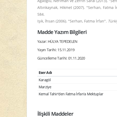
Ağaoğlu, Neriman ve Zerrin Saral (2013). "Ser
Altınkaynak, Hikmet (2007). "Serhan, Fatma İ
584.
Işık, İhsan (2006). "Serhan, Fatma İrfan".
Türki
Madde Yazım Bilgileri
Yazar: HÜLYA TEPEDELEN
Yayın Tarihi: 15.11.2019
Güncelleme Tarihi: 01.11.2020
Eser Adı
Karagöl
Marziye
Kemal Tahir'den Fatma İrfan'a Mektuplar
İlişkili Maddeler