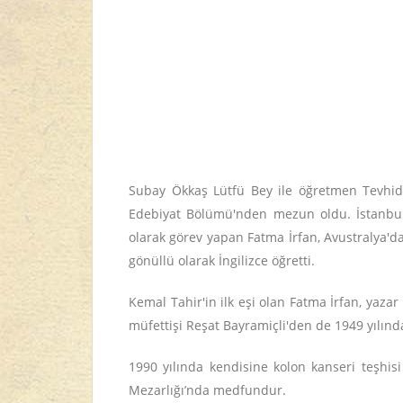
Subay Ökkaş Lütfü Bey ile öğretmen Tevhide
Edebiyat Bölümü'nden mezun oldu. İstanbul 
olarak görev yapan Fatma İrfan, Avustralya'd
gönüllü olarak İngilizce öğretti.
Kemal Tahir'in ilk eşi olan Fatma İrfan, yaza
müfettişi Reşat Bayramiçli'den de 1949 yılında
1990 yılında kendisine kolon kanseri teşhisi
Mezarlığı’nda medfundur.