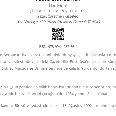
İrfan Kemal
(d. 9 Ocak 1915 / ö. 18 Ağustos 1992)
Yazar, Öğretmen, Gazeteci
(Yeni Edebiyat / 20. Yüzyıl / Anadolu-Osmanlı-Türkiye)
ISBN: 978-9944-237-86-4
 Serhan'ın kızı olarak İstanbul'da dünyaya geldi. Sırasıyla Edi
Üniversitesi bünyesindeki Gazetecilik Enstitüsü'nde de bir süre 
a Sidney Macquarie Üniversitesi'nde de çalıştı. Yurda döndükten 
r için uygun görülen 15 yıllık hapis kararından bir süre sonra boş
 ayrıldı, bu evlilikten iki çocuğu oldu. 1954 yılında Sezai Yahaneci 
 kondu. Bir süre tedavi oldu fakat 18 Ağustos 1992 tarihinde vefa