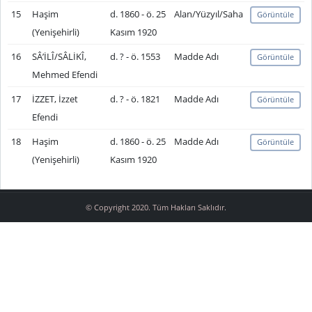
15
Haşim
d. 1860 - ö. 25
Alan/Yüzyıl/Saha
Görüntüle
(Yenişehirli)
Kasım 1920
16
SÂ’İLÎ/SÂLİKÎ,
d. ? - ö. 1553
Madde Adı
Görüntüle
Mehmed Efendi
17
İZZET, İzzet
d. ? - ö. 1821
Madde Adı
Görüntüle
Efendi
18
Haşim
d. 1860 - ö. 25
Madde Adı
Görüntüle
(Yenişehirli)
Kasım 1920
© Copyright 2020. Tüm Hakları Saklıdır.