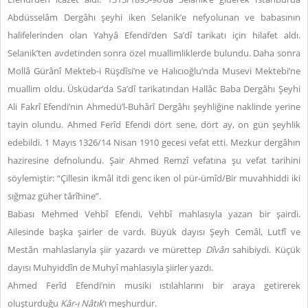
Abdüsselâm Dergâhı şeyhi iken Selanik’e nefyolunan ve babasının
halifelerinden olan Yahyâ Efendi’den Sa’dî tarikatı için hilafet aldı.
Selanik’ten avdetinden sonra özel muallimliklerde bulundu. Daha sonra
Mollâ Gürânî Mekteb-i Rüşdîsi’ne ve Halıcıoğlu’nda Musevi Mektebi’ne
muallim oldu. Üsküdar’da Sa’dî tarikatından Hallâc Baba Dergâhı Şeyhi
Ali Fakrî Efendi’nin Ahmedü’l-Buhârî Dergâhı şeyhliğine naklinde yerine
tayin olundu. Ahmed Ferîd Efendi dört sene, dört ay, on gün şeyhlik
edebildi. 1 Mayıs 1326/14 Nisan 1910 gecesi vefat etti. Mezkur dergâhın
haziresine defnolundu. Şair Ahmed Remzî vefatına şu vefat tarihini
söylemiştir: “Çillesin ikmâl itdi genc iken ol pür-ümîd/Bir muvahhiddi iki
sığmaz güher târîhine”.
Babası Mehmed Vehbî Efendi, Vehbî mahlasıyla yazan bir şairdi.
Ailesinde başka şairler de vardı. Büyük dayısı Şeyh Cemâl, Lutfî ve
Mestân mahlaslarıyla şiir yazardı ve mürettep
Dîvân
sahibiydi. Küçük
dayısı Muhyiddîn de Muhyî mahlasıyla şiirler yazdı.
Ahmed Ferîd Efendi’nin musiki ıstılahlarını bir araya getirerek
oluşturduğu
Kâr-ı Nâtık
’ı meşhurdur.