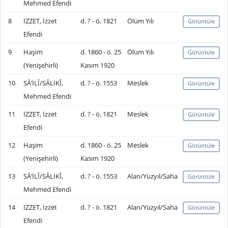
Mehmed Efendi
8
İZZET, İzzet
d. ? - ö. 1821
Ölüm Yılı
Görüntüle
Efendi
9
Haşim
d. 1860 - ö. 25
Ölüm Yılı
Görüntüle
(Yenişehirli)
Kasım 1920
10
SÂ’İLÎ/SÂLİKÎ,
d. ? - ö. 1553
Meslek
Görüntüle
Mehmed Efendi
11
İZZET, İzzet
d. ? - ö. 1821
Meslek
Görüntüle
Efendi
12
Haşim
d. 1860 - ö. 25
Meslek
Görüntüle
(Yenişehirli)
Kasım 1920
13
SÂ’İLÎ/SÂLİKÎ,
d. ? - ö. 1553
Alan/Yüzyıl/Saha
Görüntüle
Mehmed Efendi
14
İZZET, İzzet
d. ? - ö. 1821
Alan/Yüzyıl/Saha
Görüntüle
Efendi