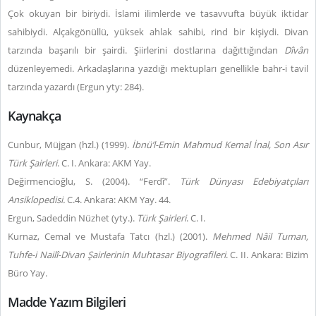
Çok okuyan bir biriydi. İslami ilimlerde ve tasavvufta büyük iktidar
sahibiydi. Alçakgönüllü, yüksek ahlak sahibi, rind bir kişiydi. Divan
tarzında başarılı bir şairdi. Şiirlerini dostlarına dağıttığından
Dîvân
düzenleyemedi. Arkadaşlarına yazdığı mektupları genellikle bahr-i tavil
tarzında yazardı (Ergun yty: 284).
Kaynakça
Cunbur, Müjgan (hzl.) (1999).
İbnü’l-Emin Mahmud Kemal İnal, Son Asır
Türk Şairleri
. C. I. Ankara: AKM Yay.
Değirmencioğlu, S. (2004). “Ferdî”.
Türk Dünyası Edebiyatçıları
Ansiklopedisi.
C.4. Ankara: AKM Yay. 44.
Ergun, Sadeddin Nüzhet (yty.).
Türk Şairleri
. C. I.
Kurnaz, Cemal ve Mustafa Tatcı (hzl.) (2001).
Mehmed Nâil Tuman,
Tuhfe-i Nailî-Divan Şairlerinin Muhtasar Biyografileri
. C. II. Ankara: Bizim
Büro Yay.
Madde Yazım Bilgileri