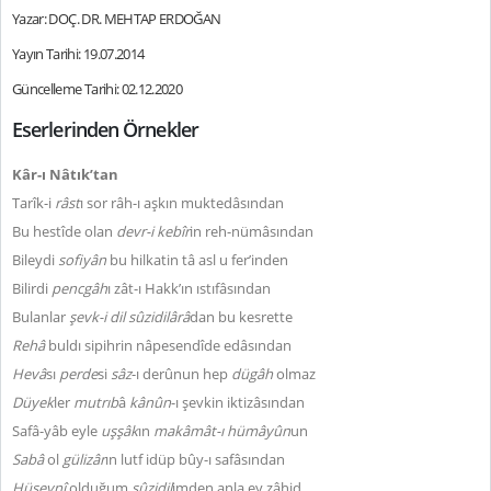
Yazar: DOÇ. DR. MEHTAP ERDOĞAN
Yayın Tarihi: 19.07.2014
Güncelleme Tarihi: 02.12.2020
Eserlerinden Örnekler
Kâr-ı Nâtık’tan
Tarîk-i
râst
ı sor râh-ı aşkın muktedâsından
Bu hestîde olan
devr-i kebîr
in reh-nümâsından
Bileydi
sofiyân
bu hilkatin tâ asl u fer’inden
Bilirdi
pencgâh
ı zât-ı Hakk’ın ıstıfâsından
Bulanlar
şevk-i dil
sûzidilârâ
dan bu kesrette
Rehâ
buldı sipihrin nâpesendîde edâsından
Hevâ
sı
perde
si
sâz
-ı derûnun hep
dügâh
olmaz
Düyek
ler
mutrıb
â
kânûn
-ı şevkin iktizâsından
Safâ-yâb eyle
uşşâk
ın
makâmât-ı hümâyûn
un
Sabâ
ol
gülizâr
ın lutf idüp bûy-ı safâsından
Hüseynî
olduğum
sûzidil
imden anla ey zâhid