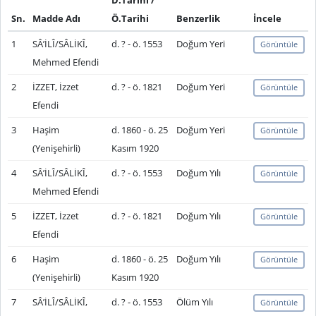
D.Tarihi /
Sn.
Madde Adı
Ö.Tarihi
Benzerlik
İncele
1
SÂ’İLÎ/SÂLİKÎ,
d. ? - ö. 1553
Doğum Yeri
Görüntüle
Mehmed Efendi
2
İZZET, İzzet
d. ? - ö. 1821
Doğum Yeri
Görüntüle
Efendi
3
Haşim
d. 1860 - ö. 25
Doğum Yeri
Görüntüle
(Yenişehirli)
Kasım 1920
4
SÂ’İLÎ/SÂLİKÎ,
d. ? - ö. 1553
Doğum Yılı
Görüntüle
Mehmed Efendi
5
İZZET, İzzet
d. ? - ö. 1821
Doğum Yılı
Görüntüle
Efendi
6
Haşim
d. 1860 - ö. 25
Doğum Yılı
Görüntüle
(Yenişehirli)
Kasım 1920
7
SÂ’İLÎ/SÂLİKÎ,
d. ? - ö. 1553
Ölüm Yılı
Görüntüle