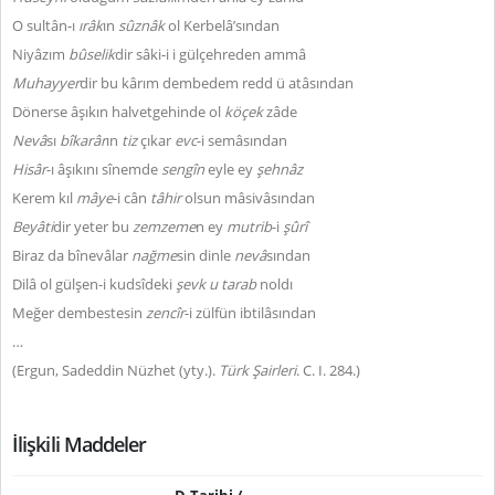
O sultân-ı
ırâk
ın
sûznâk
ol Kerbelâ’sından
Niyâzım
bûselik
dir sâki-i i gülçehreden ammâ
Muhayyer
dir bu kârım dembedem redd ü atâsından
Dönerse âşıkın halvetgehinde ol
köçek
zâde
Nevâ
sı
bîkarâr
ın
tiz
çıkar
evc
-i semâsından
Hisâr
-ı âşıkını sînemde
sengîn
eyle ey
şehnâz
Kerem kıl
mâye
-i cân
tâhir
olsun mâsivâsından
Beyâti
dir yeter bu
zemzeme
n ey
mutrib
-i
şûrî
Biraz da bînevâlar
nağme
sin dinle
nevâ
sından
Dilâ ol gülşen-i kudsîdeki
şevk u tarab
noldı
Meğer dembestesin
zencîr
-i zülfün ibtilâsından
…
(Ergun, Sadeddin Nüzhet (yty.).
Türk Şairleri
. C. I. 284.)
İlişkili Maddeler