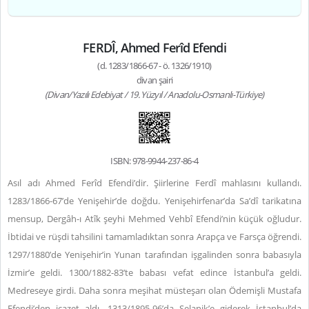
FERDÎ, Ahmed Ferîd Efendi
(d. 1283/1866-67 - ö. 1326/1910)
divan şairi
(Divan/Yazılı Edebiyat / 19. Yüzyıl / Anadolu-Osmanlı-Türkiye)
ISBN: 978-9944-237-86-4
Asıl adı Ahmed Ferîd Efendi’dir. Şiirlerine Ferdî mahlasını kullandı.
1283/1866-67’de Yenişehir’de doğdu. Yenişehirfenar’da Sa’dî tarikatına
mensup, Dergâh-ı Atîk şeyhi Mehmed Vehbî Efendi’nin küçük oğludur.
İbtidai ve rüşdi tahsilini tamamladıktan sonra Arapça ve Farsça öğrendi.
1297/1880’de Yenişehir’in Yunan tarafından işgalinden sonra babasıyla
İzmir’e geldi. 1300/1882-83’te babası vefat edince İstanbul’a geldi.
Medreseye girdi. Daha sonra meşihat müsteşarı olan Ödemişli Mustafa
Efendi’den icazet aldı. 1313/1895-96’da Selanik’e giderek İstanbul’da