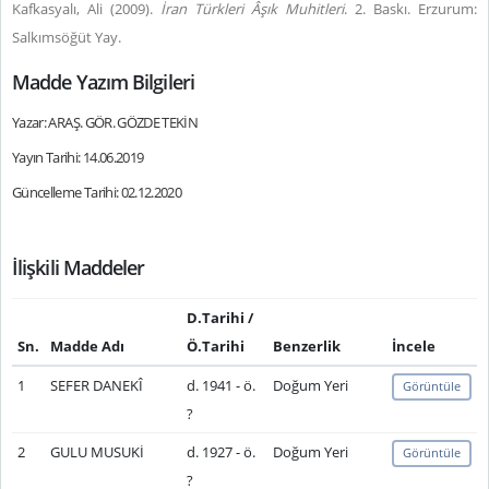
Kafkasyalı, Ali (2009).
İran Türkleri Âşık Muhitleri
. 2. Baskı. Erzurum:
Salkımsöğüt Yay.
Madde Yazım Bilgileri
Yazar: ARAŞ. GÖR. GÖZDE TEKİN
Yayın Tarihi: 14.06.2019
Güncelleme Tarihi: 02.12.2020
İlişkili Maddeler
D.Tarihi /
Sn.
Madde Adı
Ö.Tarihi
Benzerlik
İncele
1
SEFER DANEKÎ
d. 1941 - ö.
Doğum Yeri
Görüntüle
?
2
GULU MUSUKİ
d. 1927 - ö.
Doğum Yeri
Görüntüle
?