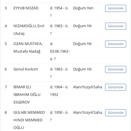
3
EYYUB NOZAD
d. 1954 - ö.
Doğum Yeri
Görüntüle
?
4
NİZAMOĞLU, Erol
d. 1963 - ö.
Doğum Yılı
Görüntüle
Ulutaş
?
5
OZAN MUSTAFA,
d.
Doğum Yılı
Görüntüle
Mustafa Aladağ
03.06.1963 -
ö. ?
6
Gönül Kıvılcım
d. 1963 - ö.
Doğum Yılı
Görüntüle
?
7
BİMAR ELİ
d. 1904 - ö.
Alan/Yüzyıl/Saha
Görüntüle
İBRAHİM OĞLU
1952
ESGEROV
8
GÜLABI MEMMED
d. 1950 - ö.
Alan/Yüzyıl/Saha
Görüntüle
HINDI MEMMED
?
OĞLU