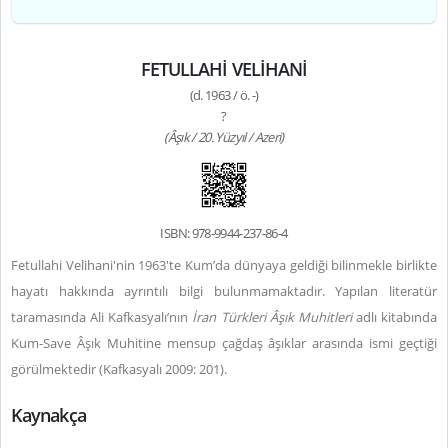
FETULLAHİ VELİHANİ
(d. 1963 / ö. -)
?
(Âşık / 20. Yüzyıl / Azeri)
ISBN: 978-9944-237-86-4
Fetullahi Velihani'nin 1963'te Kum’da dünyaya geldiği bilinmekle birlikte
hayatı hakkında ayrıntılı bilgi bulunmamaktadır. Yapılan literatür
taramasında Ali Kafkasyalı’nın
İran Türkleri Âşık Muhitleri
adlı kitabında
Kum-Save Âşık Muhitine mensup çağdaş âşıklar arasında ismi geçtiği
görülmektedir (Kafkasyalı 2009: 201).
Kaynakça